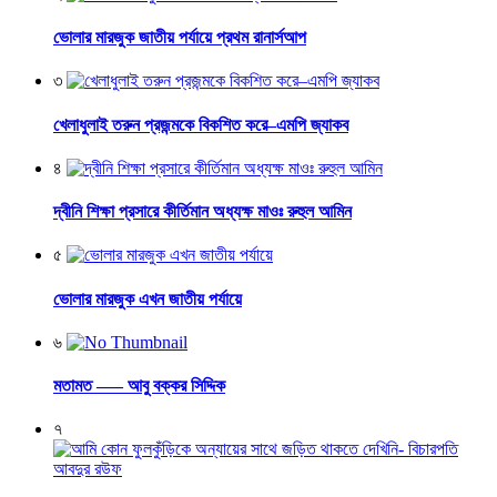
ভোলার মারজুক জাতীয় পর্যায়ে প্রথম রানার্সআপ
৩
খেলাধুলাই তরুন প্রজন্মকে বিকশিত করে–এমপি জ্যাকব
৪
দ্বীনি শিক্ষা প্রসারে কীর্তিমান অধ্যক্ষ মাওঃ রুহুল আমিন
৫
ভোলার মারজুক এখন জাতীয় পর্যায়ে
৬
মতামত —– আবু বক্কর সিদ্দিক
৭