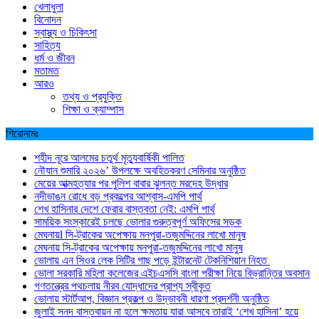
খেলাধুলা
বিনোদন
স্বাস্থ্য ও চিকিৎসা
সাহিত্য
ধর্ম ও জীবন
মতামত
আরও
তথ্য ও প্রযুক্তি
শিক্ষা ও ক্যাম্পাস
শিরোনামঃ
শহীদ নূরে আলমের চতুর্থ মৃত্যুবার্ষিকী পালিত
নৌযান শুমারি ২০২৬’ উপলক্ষে অবহিতকরণ সেমিনার অনুষ্ঠিত
মেয়ের আত্মহত্যার পর পুলিশ বাবার ঝুলন্ত মরদেহ উদ্ধার
নদীভাঙন রোধে বড় প্রকল্পের আশ্বাস-এমপি পার্থ
শেখ হাসিনার দেশে ফেরার বাস্তবতা নেই: এমপি পার্থ
সাময়িক সংস্কারেই চলছে ভোলার গুরুত্বপূর্ণ অফিসের সড়ক
মেঘনায়l সি-ট্রাকের অপেক্ষায় মনপুরা-তজুমদ্দিনের লাখো মানুষ
মেঘনায় সি-ট্রাকের অপেক্ষায় মনপুরা-তজুমদ্দিনের লাখো মানুষ
ভোলায় এন সিওর লেক সিটির গাছ পড়ে ইন্টারনেট টেকনিশিয়ান নিহত
ভোলা সরকারি মহিলা কলেজের এইচএসসি বাংলা পরীক্ষা নিয়ে বিভ্রান্তির অবসান
গণতন্ত্রের পথচলায় নীরব যোদ্ধাদের প্রাপ্য স্বীকৃত
ভোলায় স্টার্টআপ, বিজ্ঞান প্রকল্প ও উদ্ভাবনী ধারণা প্রদর্শনী অনুষ্ঠিত
জুলাই সনদ বাস্তবায়ন না হলে ক্ষমতায় যারা আসবে তারাই ‘শেখ হাসিনা’ হয়ে