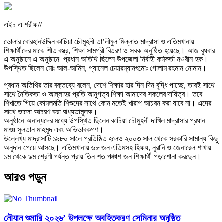
এইচ এ শরীফ//
ভোলার বোরহানউদ্দিন কাচিয়া চৌমুহনী তা’লীমুল মিল্লাত মাদ্রাসা ও এতিমখানায়
শিক্ষার্থীদের মাঝে শীত বস্ত্র, শিক্ষা সামগ্রী বিতরণ ও সবক অনুষ্ঠিত হয়েছে। আজ বুধবার
এ অনুষ্ঠানে এ অনুষ্ঠানে প্রধান অতিথি ছিলেন উপজেলা নির্বাহী কর্মকর্তা নওরীন হক।
উপস্থিত ছিলেন মোঃ আল-আমিন, প্যানেল চেয়ারম্যানৎমোঃ গোলাম রহমান নোমান।
প্রধান অতিথির তার বক্তব্যে বলেন, দেশে শিক্ষার হার দিন দিন বৃদ্ধি পাচ্ছে, তারই সাথে
সাথে নৈতিকতা ও আল্লাহর প্রতি আনুগত্য শিক্ষা আমাদের সকলের দায়িত্ব। তবে
শিখাতে গিয়ে কোমলমতি শিশুদের সাথে কোন মতেই খারাপ আচরন করা যাবে না। এদের
সাথে ভালো আচরণ করা বাধ্যতামূলক।
অনুষ্ঠানে অনান্যদের মধ্যে উপস্থিত ছিলেন কাচিয়া চৌমুহনী দাখিল মাদ্রাসার প্রধান
মাওঃ সুলতান মাহমুদ এবং অভিভাবকগণ।
উল্লেখ্য মাদ্রাসাটি ১৯৮০ সালে প্রতিষ্ঠিত হলেও ২০০৩ সাল থেকে সরকারি সামান্য কিছু
অনুদান পেয়ে আসছে। এতিমখানায় ৬৮ জন এতিমসহ হিফয, নুরানি ও জেনারেল শাখায়
১ম থেকে ৯ম শ্রেণী পর্যন্ত প্রায় তিন শত পঞ্চাশ জন শিক্ষার্থী পড়াশোনা করছেন।
আরও পড়ুন
নৌযান শুমারি ২০২৬’ উপলক্ষে অবহিতকরণ সেমিনার অনুষ্ঠিত