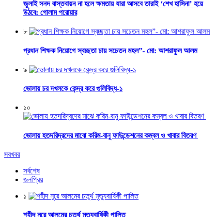
জুলাই সনদ বাস্তবায়ন না হলে ক্ষমতায় যারা আসবে তারাই ‘শেখ হাসিনা’ হয়ে
উঠবে: গোলাম পরোয়ার
৮
প্রধান শিক্ষক নিয়োগে স্বচ্ছতা চায় সচেতন মহল”- মো: আশরাফুল আলম
৯
ভোলায় চর দখলকে কেন্দ্র করে গুলিবিদ্ধ-১
১০
ভোলায় হতদরিদ্রদের মাঝে করিম-বানু ফাউন্ডেশনের কম্বল ও খাবার বিতরণ
সবখবর
সর্বশেষ
জনপ্রিয়
১
শহীদ নূরে আলমের চতুর্থ মৃত্যুবার্ষিকী পালিত