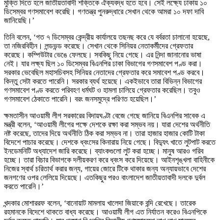
মুক্তি দিতে হলে জাতীয়তাবাদী শক্তিকে ঐক্যবদ্ধ হতে হবে। সেই লক্ষ্যে ঢাকায় ১০
ডিসেম্বর গণসমাবেশ করেছি। গণতন্ত্র পুনরুদ্ধারে সেখান থেকে আমরা ১০ দফা দাবি
জানিয়েছি।’
তিনি বলেন, ‘গত ৭ ডিসেম্বর কেন্দ্রীয় কার্যালয়ে তছনছ করে যে বর্বরতা চালানো হয়েছে,
তা নজিরবিহীন। লন্ডভন্ড করেছে। সেখান থেকে সিনিয়র নেতাকর্মীদের গ্রেফতার
করেছে। কম্পিউটার ভেঙে ফেলছে। সবকিছু নিয়ে গেছে। এর নিন্দা জানানোর ভাষা
নেই। যার লক্ষ্য ছিল ১০ ডিসেম্বর বিএনপির ঢাকা বিভাগের গণসমাবেশ পণ্ড করা।
সরকার ভেবেছিল মহাসচিবসহ সিনিয়র নেতাদের গ্রেফতার করে সমাবেশ পণ্ড করবে।
কিন্তু সেটা করতে পারেনি। সরকার ব্যর্থ হয়েছে। একইভাবে তারা বিভিন্ন বিভাগের
গণসমাবেশ পণ্ড করতে পরিবহণ ধর্মঘট ও হামলা চালিয়ে গ্রেফতার করেছিল। তবুও
গণসমাবেশ ঠেকাতে পারেনি। বরং জনসমুদ্রে পরিণত হয়েছিল।’
ক্ষমতাসীন আওয়ামী লীগ সরকারের বিদায়ঘণ্টা বেজে গেছে জানিয়ে বিএনপির সাবেক এ
মন্ত্রী বলেন, ‘আওয়ামী লীগের পক্ষে দেশকে রক্ষা করা সম্ভব নয়। যারা দেশের অর্থনীতি
নষ্ট করেছে, তাদের দিয়ে অর্থনীতি ঠিক করা সম্ভব না। তারা হাজার হাজার কোটি টাকা
বিদেশে পাচার করেছে। দেশকে ধ্বংসের কিনারায় নিয়ে গেছে। বিদ্যুৎ খাতে লুটপাট করতে
ইনডেমনিটি অধ্যাদেশ জারি করেছে। ব্যাংকগুলো লুট করা হচ্ছে। মানুষ আরও গরিব
হচ্ছে। তারা বিচার বিভাগকে দলীয়করণ করে ধ্বংস করে দিয়েছে। আইনশৃঙ্খলা বাহিনীকে
নিজের স্বার্থ চরিতার্থ করার জন্য, গায়ের জোরে টিকে থাকার জন্য অন্যায়ভাবে দেশের
জনগণের ওপর লেলিয়ে দিয়েছে। এতকিছুর পরও বাংলাদেশ জাতীয়তাবাদী দলকে দুর্বল
করতে পারেনি।’
খন্দকার মোশাররফ বলেন, ‘বানোয়াট মামলায় খালেদা জিয়াকে বন্দি রেখেছে। তারেক
রহমানকে বিদেশে থাকতে বাধ্য করেছে। আওয়ামী লীগ এত নির্যাতন করেও বিএনপিকে