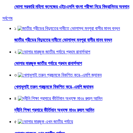
ভোলা সরকারি মহিলা কলেজের এইচএসসি বাংলা পরীক্ষা নিয়ে বিভ্রান্তির অবসান
সর্বশেষ
১
জাতীয় গ্রীডের বিদ্যুতের দাবীতে ভোলাস্থ মনপুরা বাসীর মানব বন্ধন
২
ভোলার মারজুক জাতীয় পর্যায়ে প্রথম রানার্সআপ
৩
খেলাধুলাই তরুন প্রজন্মকে বিকশিত করে–এমপি জ্যাকব
৪
দ্বীনি শিক্ষা প্রসারে কীর্তিমান অধ্যক্ষ মাওঃ রুহুল আমিন
৫