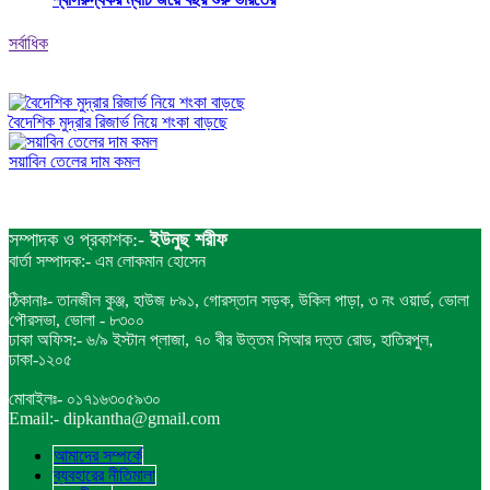
সর্বাধিক
বৈদেশিক মুদ্রার রিজার্ভ নিয়ে শংকা বাড়ছে
সয়াবিন তেলের দাম কমল
সম্পাদক ও প্রকাশক:-
ইউনুছ শরীফ
বার্তা সম্পাদক:- এম লোকমান হোসেন
ঠিকানাঃ- তানজীল কুঞ্জ, হাউজ ৮৯১, গোরস্তান সড়ক, উকিল পাড়া, ৩ নং ওয়ার্ড, ভোলা
পৌরসভা, ভোলা - ৮৩০০
ঢাকা অফিস:- ৬/৯ ইস্টান প্লাজা, ৭০ বীর উত্তম সিআর দত্ত রোড, হাতিরপুল,
ঢাকা-১২০৫
মোবাইলঃ- ০১৭১৬৩০৫৯৩০
Email:- dipkantha@gmail.com
আমাদের সম্পর্কে
ব্যবহারের নীতিমালা