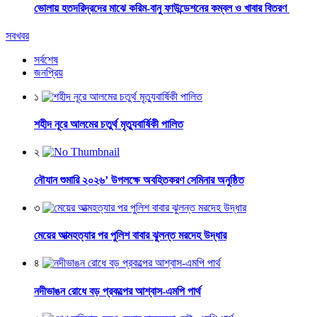
ভোলায় হতদরিদ্রদের মাঝে করিম-বানু ফাউন্ডেশনের কম্বল ও খাবার বিতরণ
সবখবর
সর্বশেষ
জনপ্রিয়
১
শহীদ নূরে আলমের চতুর্থ মৃত্যুবার্ষিকী পালিত
২
নৌযান শুমারি ২০২৬’ উপলক্ষে অবহিতকরণ সেমিনার অনুষ্ঠিত
৩
মেয়ের আত্মহত্যার পর পুলিশ বাবার ঝুলন্ত মরদেহ উদ্ধার
৪
নদীভাঙন রোধে বড় প্রকল্পের আশ্বাস-এমপি পার্থ