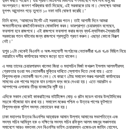
দুর্বল করতে পারেনি। যার প্রমাণ বিএনপির বিভাগীয় গণসমাবেশে লাখ লাখ মানুষের
অংশগ্রহণ। জনগণ পরিষ্কার বার্তা দিয়েছে, এই সরকারকে চায় না। সেলক্ষ্যে আমরা
যুগপৎ আন্দোলন গড়ে তুলতে ১০ দফা দাবি ঘোষণা করেছি।’
তিনি বলেন, ‘আমাদের টার্গেট এই সরকারের পতন। তাই আগামী দিনে আমরা
ক্ষমতাসীনদের রাজনৈতিকভাবে মোকাবিলা করব। ভারপ্রাপ্ত চেয়ারম্যান বলেছেন,
ফয়সালা হবে রাজপথে। এই রাজপথে ফয়সালা করার জন্য ব্যর্থ-ফ্যাসিবাদ-স্বৈরাচারী
সরকারের পতন ঘটানোর জন্য রাজপথে প্রস্তুতি গ্রহণ করুন। এছাড়া কোনো বিকল্প
নেই।’
দুপুর ১২টা থেকেই বিএনপি ও অঙ্গ-সহযোগী সংগঠনের নেতাকর্মীরা খণ্ড খণ্ড মিছিল নিয়ে
নয়াপল্টনে দলীয় কার্যালয়ের সামনে জড়ো হতে থাকেন।
এ সময় তাদের চেয়ারপারসন খালেদা জিয়া ও মহাসচিব মির্জা ফখরুল ইসলাম আলমগীরসহ
গ্রেফতার হওয়া সব নেতাকর্মীর মুক্তির দাবিতে স্লোগান দিতে দেখা যায়। এতে
বিপুলসংখ্যক নেতাকর্মী অংশ নেন। যে কারণে ২টায় সমাবেশ শুরুর পরপরই কার্যালয়ের
সামনের এক পাশের সড়কে যান চলাচল বন্ধ করে দেওয়া হয়। এতে নয়াপল্টন ও
আশপাশের এলাকায় তীব্র যানজটের সৃষ্টি হয়।
এদিকে সকাল থেকেই কাকরাইলের নাইটিঙ্গেল মোড় ও পল্টন মডেল থানার উলটোদিকের
সড়কে সাঁজোয়া যান রাখা হয়। সমাবেশ মঞ্চের পশ্চিম ও উত্তর পাশের ফুটপাতে
বিপুলসংখ্যক পুলিশ সদস্য মোতায়েন করা হয়।
ঢাকা মহানগর উত্তর বিএনপির আহ্বায়ক আমান উল্লাহ আমানের সভাপতিত্বে এবং
সদস্য সচিব আমিনুল হক ও দক্ষিণের সদস্য সচিব রফিকুল আলম মজনুর সঞ্চালনায়
সমাবেশে আরও বক্তব্য দেন বিএনপির ভাইস চেয়ারম্যান এজেডএম জাহিদ হোসেন,