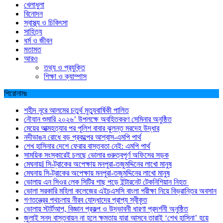
খেলাধুলা
বিনোদন
স্বাস্থ্য ও চিকিৎসা
সাহিত্য
ধর্ম ও জীবন
মতামত
আরও
তথ্য ও প্রযুক্তি
শিক্ষা ও ক্যাম্পাস
শিরোনামঃ
শহীদ নূরে আলমের চতুর্থ মৃত্যুবার্ষিকী পালিত
নৌযান শুমারি ২০২৬’ উপলক্ষে অবহিতকরণ সেমিনার অনুষ্ঠিত
মেয়ের আত্মহত্যার পর পুলিশ বাবার ঝুলন্ত মরদেহ উদ্ধার
নদীভাঙন রোধে বড় প্রকল্পের আশ্বাস-এমপি পার্থ
শেখ হাসিনার দেশে ফেরার বাস্তবতা নেই: এমপি পার্থ
সাময়িক সংস্কারেই চলছে ভোলার গুরুত্বপূর্ণ অফিসের সড়ক
মেঘনায়l সি-ট্রাকের অপেক্ষায় মনপুরা-তজুমদ্দিনের লাখো মানুষ
মেঘনায় সি-ট্রাকের অপেক্ষায় মনপুরা-তজুমদ্দিনের লাখো মানুষ
ভোলায় এন সিওর লেক সিটির গাছ পড়ে ইন্টারনেট টেকনিশিয়ান নিহত
ভোলা সরকারি মহিলা কলেজের এইচএসসি বাংলা পরীক্ষা নিয়ে বিভ্রান্তির অবসান
গণতন্ত্রের পথচলায় নীরব যোদ্ধাদের প্রাপ্য স্বীকৃত
ভোলায় স্টার্টআপ, বিজ্ঞান প্রকল্প ও উদ্ভাবনী ধারণা প্রদর্শনী অনুষ্ঠিত
জুলাই সনদ বাস্তবায়ন না হলে ক্ষমতায় যারা আসবে তারাই ‘শেখ হাসিনা’ হয়ে