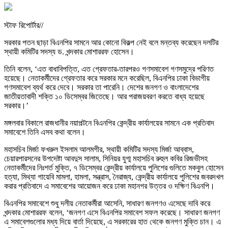
স্টাফ রিপোর্টার//
সরকার পতন ছাড়া বিএনপির সামনে আর কোনো বিকল্প নেই বলে মন্তব্য করেছেন দলটির
স্থায়ী কমিটির সদস্য ড. খন্দকার মোশাররফ হোসেন।
তিনি বলেন, ‘এত বাধাবিপত্তি, এত গ্রেফতার-তারপরও গণসমাবেশ গণসমুদ্রে পরিণত
হয়েছে। নেতাকর্মীদের গ্রেফতার করে সরকার মনে করেছিল, বিএনপির ঢাকা বিভাগীয়
গণসমাবেশ ব্যর্থ করে দেবে। সরকার তা পারেনি। দেশের জনগণ ও বাংলাদেশের
জাতীয়তাবাদী শক্তি ১০ ডিসেম্বর জিতেছে। আর পরাজয়বরণ করতে বাধ্য হয়েছে
সরকার।’
মঙ্গলবার বিকালে রাজধানীর নয়াপল্টনে বিএনপির কেন্দ্রীয় কার্যালয়ের সামনে এক প্রতিবাদ
সমাবেশে তিনি এসব কথা বলেন।
মহাসচিব মির্জা ফখরুল ইসলাম আলমগীর, স্থায়ী কমিটির সদস্য মির্জা আব্বাস,
চেয়ারপারসনের উপদেষ্টা আবদুস সালাম, সিনিয়র যুগ্ম মহাসচিব রুহুল কবির রিজভীসহ
নেতাকর্মীদের নিঃশর্ত মুক্তি, ৭ ডিসেম্বর কেন্দ্রীয় কার্যালয়ে পুলিশের গুলিতে মকবুল হোসেন
হত্যা, মিথ্যা গায়েবি মামলা, হামলা, সন্ত্রাস, নৈরাজ্য, কেন্দ্রীয় কার্যালয়ে পুলিশের জবরদখল
করার প্রতিবাদে এ সমাবেশের আয়োজন করে ঢাকা মহানগর উত্তর ও দক্ষিণ বিএনপি।
বিএনপির সমাবেশে শুধু দলীয় নেতাকর্মীরা আসেনি, সাধারণ জনগণও এসেছে দাবি করে
খন্দকার মোশাররফ বলেন, ‘জনগণ এসে বিএনপির সমাবেশ সফল করেছে। সাধারণ জনগণ
এ সমাবেশগুলোর মধ্য দিয়ে বার্তা দিয়েছে, এ সরকারের হাত থেকে জনগণ মুক্তি চান। এ