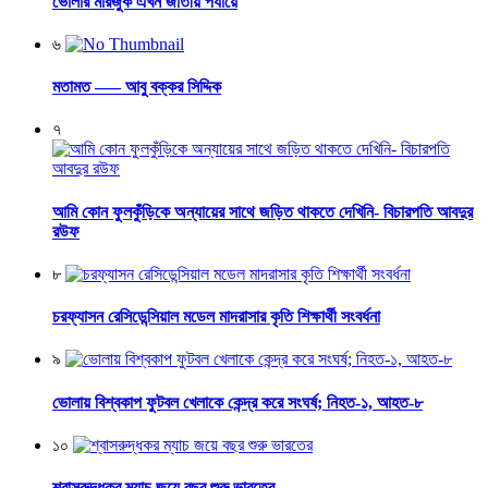
ভোলার মারজুক এখন জাতীয় পর্যায়ে
৬
মতামত —– আবু বক্কর সিদ্দিক
৭
আমি কোন ফুলকুঁড়িকে অন্যায়ের সাথে জড়িত থাকতে দেখিনি- বিচারপতি আবদুর
রউফ
৮
চরফ্যাসন রেসিডেন্সিয়াল মডেল মাদরাসার কৃতি শিক্ষার্থী সংবর্ধনা
৯
ভোলায় বিশ্বকাপ ফুটবল খেলাকে কেন্দ্র করে সংঘর্ষ; নিহত-১, আহত-৮
১০
শ্বাসরুদ্ধকর ম্যাচ জয়ে বছর শুরু ভারতের