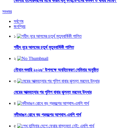
ভোলায় হতদরিদ্রদের মাঝে করিম-বানু ফাউন্ডেশনের কম্বল ও খাবার বিতরণ
সবখবর
সর্বশেষ
জনপ্রিয়
১
শহীদ নূরে আলমের চতুর্থ মৃত্যুবার্ষিকী পালিত
২
নৌযান শুমারি ২০২৬’ উপলক্ষে অবহিতকরণ সেমিনার অনুষ্ঠিত
৩
মেয়ের আত্মহত্যার পর পুলিশ বাবার ঝুলন্ত মরদেহ উদ্ধার
৪
নদীভাঙন রোধে বড় প্রকল্পের আশ্বাস-এমপি পার্থ
৫