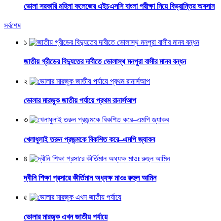
ভোলা সরকারি মহিলা কলেজের এইচএসসি বাংলা পরীক্ষা নিয়ে বিভ্রান্তির অবসান
সর্বশেষ
১
জাতীয় গ্রীডের বিদ্যুতের দাবীতে ভোলাস্থ মনপুরা বাসীর মানব বন্ধন
২
ভোলার মারজুক জাতীয় পর্যায়ে প্রথম রানার্সআপ
৩
খেলাধুলাই তরুন প্রজন্মকে বিকশিত করে–এমপি জ্যাকব
৪
দ্বীনি শিক্ষা প্রসারে কীর্তিমান অধ্যক্ষ মাওঃ রুহুল আমিন
৫
ভোলার মারজুক এখন জাতীয় পর্যায়ে