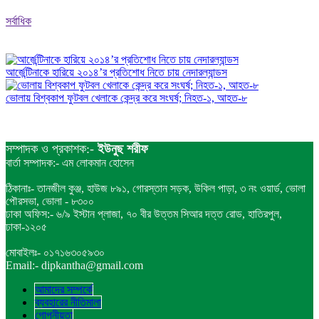
সর্বাধিক
আর্জেন্টিনাকে হারিয়ে ২০১৪’র প্রতিশোধ নিতে চায় নেদারল্যান্ডস
ভোলায় বিশ্বকাপ ফুটবল খেলাকে কেন্দ্র করে সংঘর্ষ; নিহত-১, আহত-৮
সম্পাদক ও প্রকাশক:-
ইউনুছ শরীফ
বার্তা সম্পাদক:- এম লোকমান হোসেন
ঠিকানাঃ- তানজীল কুঞ্জ, হাউজ ৮৯১, গোরস্তান সড়ক, উকিল পাড়া, ৩ নং ওয়ার্ড, ভোলা
পৌরসভা, ভোলা - ৮৩০০
ঢাকা অফিস:- ৬/৯ ইস্টান প্লাজা, ৭০ বীর উত্তম সিআর দত্ত রোড, হাতিরপুল,
ঢাকা-১২০৫
মোবাইলঃ- ০১৭১৬৩০৫৯৩০
Email:- dipkantha@gmail.com
আমাদের সম্পর্কে
ব্যবহারের নীতিমালা
গোপনীয়তা