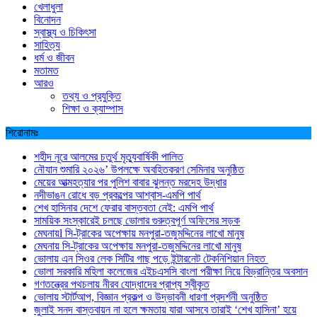
খেলাধুলা
বিনোদন
স্বাস্থ্য ও চিকিৎসা
সাহিত্য
ধর্ম ও জীবন
মতামত
আরও
তথ্য ও প্রযুক্তি
শিক্ষা ও ক্যাম্পাস
শিরোনামঃ
শহীদ নূরে আলমের চতুর্থ মৃত্যুবার্ষিকী পালিত
নৌযান শুমারি ২০২৬’ উপলক্ষে অবহিতকরণ সেমিনার অনুষ্ঠিত
মেয়ের আত্মহত্যার পর পুলিশ বাবার ঝুলন্ত মরদেহ উদ্ধার
নদীভাঙন রোধে বড় প্রকল্পের আশ্বাস-এমপি পার্থ
শেখ হাসিনার দেশে ফেরার বাস্তবতা নেই: এমপি পার্থ
সাময়িক সংস্কারেই চলছে ভোলার গুরুত্বপূর্ণ অফিসের সড়ক
মেঘনায়l সি-ট্রাকের অপেক্ষায় মনপুরা-তজুমদ্দিনের লাখো মানুষ
মেঘনায় সি-ট্রাকের অপেক্ষায় মনপুরা-তজুমদ্দিনের লাখো মানুষ
ভোলায় এন সিওর লেক সিটির গাছ পড়ে ইন্টারনেট টেকনিশিয়ান নিহত
ভোলা সরকারি মহিলা কলেজের এইচএসসি বাংলা পরীক্ষা নিয়ে বিভ্রান্তির অবসান
গণতন্ত্রের পথচলায় নীরব যোদ্ধাদের প্রাপ্য স্বীকৃত
ভোলায় স্টার্টআপ, বিজ্ঞান প্রকল্প ও উদ্ভাবনী ধারণা প্রদর্শনী অনুষ্ঠিত
জুলাই সনদ বাস্তবায়ন না হলে ক্ষমতায় যারা আসবে তারাই ‘শেখ হাসিনা’ হয়ে