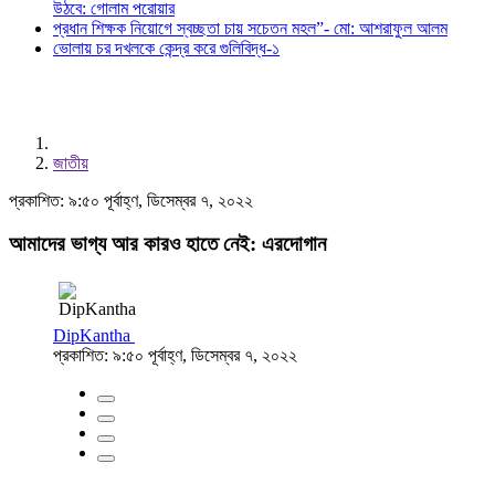
উঠবে: গোলাম পরোয়ার
প্রধান শিক্ষক নিয়োগে স্বচ্ছতা চায় সচেতন মহল”- মো: আশরাফুল আলম
ভোলায় চর দখলকে কেন্দ্র করে গুলিবিদ্ধ-১
জাতীয়
প্রকাশিত: ৯:৫০ পূর্বাহ্ণ, ডিসেম্বর ৭, ২০২২
আমাদের ভাগ্য আর কারও হাতে নেই: এরদোগান
DipKantha
প্রকাশিত: ৯:৫০ পূর্বাহ্ণ, ডিসেম্বর ৭, ২০২২