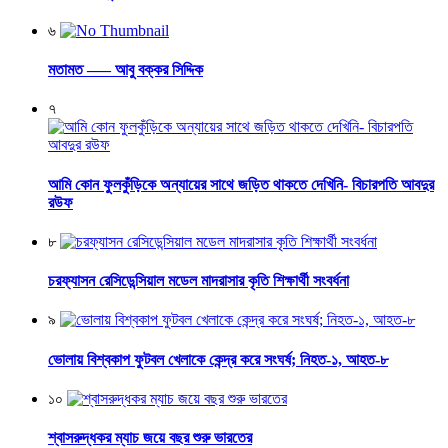
৬
মতামত —– আবু বক্কর সিদ্দিক
৭
আমি কোন ফুলকুঁড়িকে অন্যায়ের সাথে জড়িত থাকতে দেখিনি- বিচারপতি আবদুর
রউফ
৮
চরফ্যাসন রেসিডেন্সিয়াল মডেল মাদরাসার কৃতি শিক্ষার্থী সংবর্ধনা
৯
ভোলায় বিশ্বকাপ ফুটবল খেলাকে কেন্দ্র করে সংঘর্ষ; নিহত-১, আহত-৮
১০
শ্বাসরুদ্ধকর ম্যাচ জয়ে বছর শুরু ভারতের