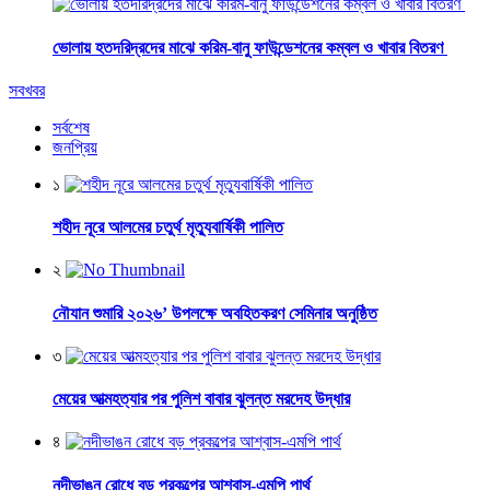
ভোলায় হতদরিদ্রদের মাঝে করিম-বানু ফাউন্ডেশনের কম্বল ও খাবার বিতরণ
সবখবর
সর্বশেষ
জনপ্রিয়
১
শহীদ নূরে আলমের চতুর্থ মৃত্যুবার্ষিকী পালিত
২
নৌযান শুমারি ২০২৬’ উপলক্ষে অবহিতকরণ সেমিনার অনুষ্ঠিত
৩
মেয়ের আত্মহত্যার পর পুলিশ বাবার ঝুলন্ত মরদেহ উদ্ধার
৪
নদীভাঙন রোধে বড় প্রকল্পের আশ্বাস-এমপি পার্থ