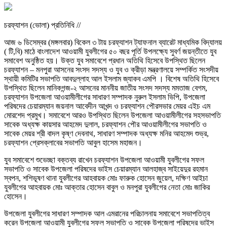
চরফ্যাশন (ভোলা) প্রতিনিধি //
আজ ৬ ডিসেম্বর (মঙ্গলবার) বিকেল ৩ টায় চরফ্যাশন ট্যাফনাল ব্যারেট মাধ্যমিক বিদ্যালয়
( টি,বি) মাঠে বাংলাদেশ আওয়ামী যুবলীগের ৫০ বছর পূর্তি উপলক্ষ্যে সুবর্ণ জয়ন্তীতে যুব
সমাবেশ অনুষ্ঠিত হয়। উক্ত যুব সমাবেশে প্রধান অতিথি হিসেবে উপস্থিত ছিলেন
চরফ্যাশন – মনপুরা আসনের সংসদ সদস্য ও যুব ও ক্রীড়া মন্ত্রণালয়ে সম্পর্কিত সংসদীয়
স্থায়ী কমিটির সভাপতি আবদুল্লাহ আল ইসলাম জ্যাকব এমপি । বিশেষ অতিথি হিসেবে
উপস্থিত ছিলেন মানিকগন্জ-২ আসনের মাননীয় জাতীয় সংসদ সদস্য মমতাজ বেগম,
চরফ্যাশন উপজেলা আওয়ামীলীগের সাধারণ সম্পাদক নুরুল ইসলাম ভিপি, উপজেলা
পরিষদের চেয়ারম্যান জয়নাল আবেদীন আখন্দ ও চরফ্যাশন পৌরসভার মেয়র এইচ এম
মোরশেদ প্রমুখ। সমাবেশে আরও উপস্থিত ছিলেন উপজেলা আওয়ামীলীগের সহসভাপতি
সাবেক অধ্যক্ষ কায়সার আহমেদ দুলাল, চরফ্যাশন পৌর আওয়ামীলীগের সভাপতি ও
সাবেক মেয়র শ্রী বাদল কৃষ্ণ দেবনাথ, সাধারণ সম্পাদক অধ্যক্ষ মনির আহমেদ শুভ্র,
চরফ্যাশন প্রেসক্লাবের সভাপতি আবুল হাসেম মহাজন।
যুব সমাবেশে শুভেচ্ছা বক্তব্য রাখেন চরফ্যাশন উপজেলা আওয়ামী যুবলীগের সফল
সভাপতি ও সাবেক উপজেলা পরিষদের ভাইস চেয়ারম্যান আলহাজ্ব সাইয়েদুর রহমান
স্বপন, শশিভূষণ থানা যুবলীগের আহবায়ক মোঃ ফারুক হোসেন জুয়েল, দক্ষিণ আইচা
যুবলীগের আহবায়ক মোঃ আক্তার হোসেন বাবুল ও মনপুরা যুবলীগের নেতা মোঃ জাকির
হোসেন।
উপজেলা যুবলীগের সাধারণ সম্পাদক আল এমরানের পরিচালনায় সমাবেশে সভাপতিত্ব
করেন উপজেলা আওয়ামী যুবলীগের সফল সভাপতি ও সাবেক উপজেলা পরিষদের ভাইস