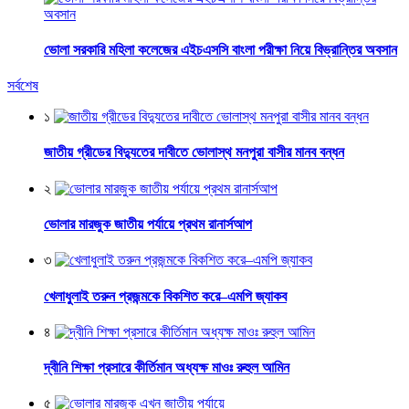
ভোলা সরকারি মহিলা কলেজের এইচএসসি বাংলা পরীক্ষা নিয়ে বিভ্রান্তির অবসান
সর্বশেষ
১
জাতীয় গ্রীডের বিদ্যুতের দাবীতে ভোলাস্থ মনপুরা বাসীর মানব বন্ধন
২
ভোলার মারজুক জাতীয় পর্যায়ে প্রথম রানার্সআপ
৩
খেলাধুলাই তরুন প্রজন্মকে বিকশিত করে–এমপি জ্যাকব
৪
দ্বীনি শিক্ষা প্রসারে কীর্তিমান অধ্যক্ষ মাওঃ রুহুল আমিন
৫