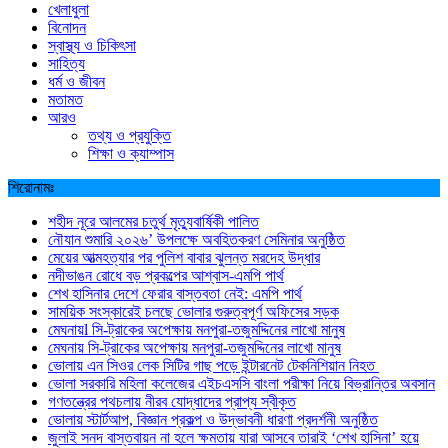
খেলাধুলা
বিনোদন
স্বাস্থ্য ও চিকিৎসা
সাহিত্য
ধর্ম ও জীবন
মতামত
আরও
তথ্য ও প্রযুক্তি
শিক্ষা ও ক্যাম্পাস
শিরোনামঃ
শহীদ নূরে আলমের চতুর্থ মৃত্যুবার্ষিকী পালিত
নৌযান শুমারি ২০২৬’ উপলক্ষে অবহিতকরণ সেমিনার অনুষ্ঠিত
মেয়ের আত্মহত্যার পর পুলিশ বাবার ঝুলন্ত মরদেহ উদ্ধার
নদীভাঙন রোধে বড় প্রকল্পের আশ্বাস-এমপি পার্থ
শেখ হাসিনার দেশে ফেরার বাস্তবতা নেই: এমপি পার্থ
সাময়িক সংস্কারেই চলছে ভোলার গুরুত্বপূর্ণ অফিসের সড়ক
মেঘনায়l সি-ট্রাকের অপেক্ষায় মনপুরা-তজুমদ্দিনের লাখো মানুষ
মেঘনায় সি-ট্রাকের অপেক্ষায় মনপুরা-তজুমদ্দিনের লাখো মানুষ
ভোলায় এন সিওর লেক সিটির গাছ পড়ে ইন্টারনেট টেকনিশিয়ান নিহত
ভোলা সরকারি মহিলা কলেজের এইচএসসি বাংলা পরীক্ষা নিয়ে বিভ্রান্তির অবসান
গণতন্ত্রের পথচলায় নীরব যোদ্ধাদের প্রাপ্য স্বীকৃত
ভোলায় স্টার্টআপ, বিজ্ঞান প্রকল্প ও উদ্ভাবনী ধারণা প্রদর্শনী অনুষ্ঠিত
জুলাই সনদ বাস্তবায়ন না হলে ক্ষমতায় যারা আসবে তারাই ‘শেখ হাসিনা’ হয়ে