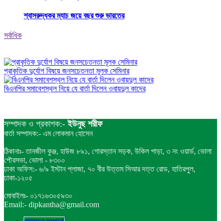
শ্বাসরুদ্ধকর ম্যাচ জয়ে বছর শুরু ভারতের
সর্বাধিক
প্রাকৃতিক দুর্যোগ বিষয়ে জনসচেতনতা মূলক সেমিনার
বিএনপির সমাবেশস্থল নিয়ে যে বার্তা দিলেন ওবায়দুল কাদের
সম্পাদক ও প্রকাশক:-
ইউনুছ শরীফ
বার্তা সম্পাদক:- এম লোকমান হোসেন
ঠিকানাঃ- তানজীল কুঞ্জ, হাউজ ৮৯১, গোরস্তান সড়ক, উকিল পাড়া, ৩ নং ওয়ার্ড, ভোলা
পৌরসভা, ভোলা - ৮৩০০
ঢাকা অফিস:- ৬/৯ ইস্টান প্লাজা, ৭০ বীর উত্তম সিআর দত্ত রোড, হাতিরপুল,
ঢাকা-১২০৫
মোবাইলঃ- ০১৭১৬৩০৫৯৩০
Email:- dipkantha@gmail.com