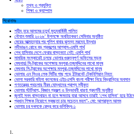
তথ্য ও প্রযুক্তি
শিক্ষা ও ক্যাম্পাস
শিরোনামঃ
শহীদ নূরে আলমের চতুর্থ মৃত্যুবার্ষিকী পালিত
নৌযান শুমারি ২০২৬’ উপলক্ষে অবহিতকরণ সেমিনার অনুষ্ঠিত
মেয়ের আত্মহত্যার পর পুলিশ বাবার ঝুলন্ত মরদেহ উদ্ধার
নদীভাঙন রোধে বড় প্রকল্পের আশ্বাস-এমপি পার্থ
শেখ হাসিনার দেশে ফেরার বাস্তবতা নেই: এমপি পার্থ
সাময়িক সংস্কারেই চলছে ভোলার গুরুত্বপূর্ণ অফিসের সড়ক
মেঘনায়l সি-ট্রাকের অপেক্ষায় মনপুরা-তজুমদ্দিনের লাখো মানুষ
মেঘনায় সি-ট্রাকের অপেক্ষায় মনপুরা-তজুমদ্দিনের লাখো মানুষ
ভোলায় এন সিওর লেক সিটির গাছ পড়ে ইন্টারনেট টেকনিশিয়ান নিহত
ভোলা সরকারি মহিলা কলেজের এইচএসসি বাংলা পরীক্ষা নিয়ে বিভ্রান্তির অবসান
গণতন্ত্রের পথচলায় নীরব যোদ্ধাদের প্রাপ্য স্বীকৃত
ভোলায় স্টার্টআপ, বিজ্ঞান প্রকল্প ও উদ্ভাবনী ধারণা প্রদর্শনী অনুষ্ঠিত
জুলাই সনদ বাস্তবায়ন না হলে ক্ষমতায় যারা আসবে তারাই ‘শেখ হাসিনা’ হয়ে উঠব
প্রধান শিক্ষক নিয়োগে স্বচ্ছতা চায় সচেতন মহল”- মো: আশরাফুল আলম
ভোলায় চর দখলকে কেন্দ্র করে গুলিবিদ্ধ-১