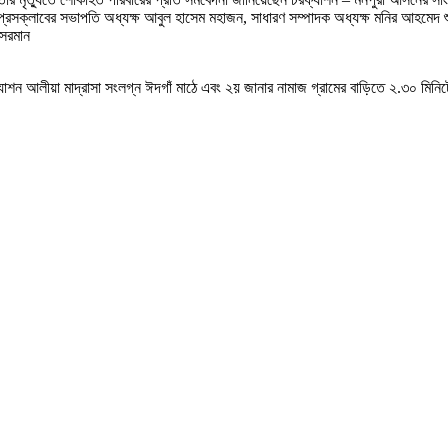
সক্লাবের সভাপতি অধ্যক্ষ আবুল হাসেম মহাজন, সাধারণ সম্পাদক অধ্যক্ষ মনির আহমেদ শুভ্
 সরমান
াশন আলীয়া মাদ্রাসা সংলগ্ন ঈদগাঁ মাঠে এবং ২য় জানার নামাজ গ্রামের বাড়িতে ২.৩০ মিনিট