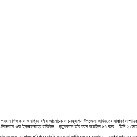
 প্রধান শিক্ষক ও জনপ্রিয় ধর্মীয় আলোচক ও চরফ্যাশন উপজেলা জমিয়তের সাধারণ সম্পাদক 
িল্লাহে ওয়া ইন্নাইলাহের রাজিউন। মৃত্যুকালে তাঁর বয়স হয়েছিল ৬৭ বছর। তিনি ২ ছেলে
পিতার মৃত্যুতে শোকাহত পরিবারের প্রতি সমবেদনা জানিয়েছেন চরফ্যাশন – মনপুরা আসনের 