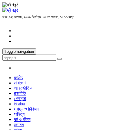
ঢাকা, ৯ই আগস্ট, ২০২৬ খ্রিস্টাব্দ | ২৫শে শ্রাবণ, ১৪৩৩ বঙ্গাব্দ
Toggle navigation
জাতীয়
সারাদেশ
আন্তর্জাতিক
রাজনীতি
খেলাধুলা
বিনোদন
স্বাস্থ্য ও চিকিৎসা
সাহিত্য
ধর্ম ও জীবন
মতামত
আরও