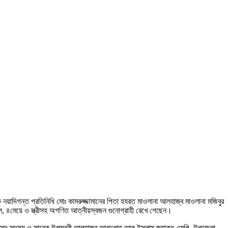
নয়াদিগন্ত প্রতিনিধি মোঃ কামরুজ্জামানের পিতা হযরত মাওলানা আলহাজ্ব মাওলানা মজিবুর
, ৪মেয়ে ও স্ত্রীসহ অগণিত আত্নীয়স্বজন গুনোগ্রাহী রেখে গেছেন।
সাংসদ সদস্য ও সাবেক উপমন্ত্রী আলহাজ্ব আবদুলাহ আল ইসলাম জ্যাকব এমপি, উপজেলা