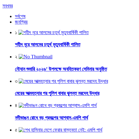
সবখবর
সর্বশেষ
জনপ্রিয়
১
শহীদ নূরে আলমের চতুর্থ মৃত্যুবার্ষিকী পালিত
২
নৌযান শুমারি ২০২৬’ উপলক্ষে অবহিতকরণ সেমিনার অনুষ্ঠিত
৩
মেয়ের আত্মহত্যার পর পুলিশ বাবার ঝুলন্ত মরদেহ উদ্ধার
৪
নদীভাঙন রোধে বড় প্রকল্পের আশ্বাস-এমপি পার্থ
৫