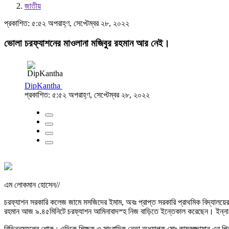
জাতীয়
প্রকাশিত: ৫:৫২ অপরাহ্ণ, সেপ্টেম্বর ২৮, ২০২২
ভোলা চরফ্যাশনের মাওলানা মজিবুর রহমান আর নেই।
DipKantha
প্রকাশিত: ৫:৫২ অপরাহ্ণ, সেপ্টেম্বর ২৮, ২০২২
এম লোকমান হোসেন//
চরফ্যাশন সরকারি কলেজ জামে মসজিদের ইমাম, অবঃ প্রাপ্ত সরকারি প্রাথমিক বিদ্যালয়ের
রহমান আজ ৯.৪৫মিনিটে চরফ্যাশন আমিনাবাদস্হ নিজ বাড়িতে ইন্তেকাল করেছেন। ইন্না-ল
বিভিন্নমহলের শোক : এদিকে শিক্ষক ও সাংবাদিক নেতা অধ্যাপক মোঃ কামরুজ্জামান এর 