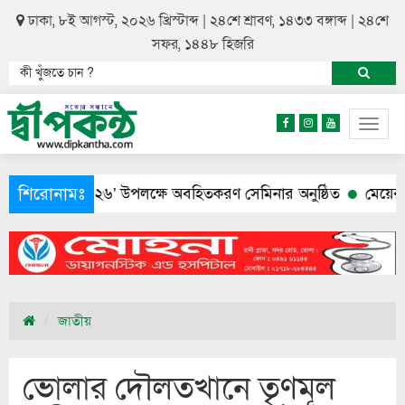
ঢাকা, ৮ই আগস্ট, ২০২৬ খ্রিস্টাব্দ | ২৪শে শ্রাবণ, ১৪৩৩ বঙ্গাব্দ | ২৪শে
সফর, ১৪৪৮ হিজরি
Togg
navig
শিরোনামঃ
ুমারি ২০২৬’ উপলক্ষে অবহিতকরণ সেমিনার অনুষ্ঠিত
মেয়ের আত্মহত্
জাতীয়
ভোলার দৌলতখানে তৃণমূল