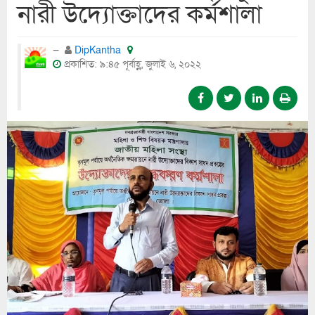
নারী উদ্যোক্তাদের কর্মশালা
DipKantha
প্রকাশিত: ৯:৪৫ পূর্বাহ্ণ, জুলাই ৬, ২০২২