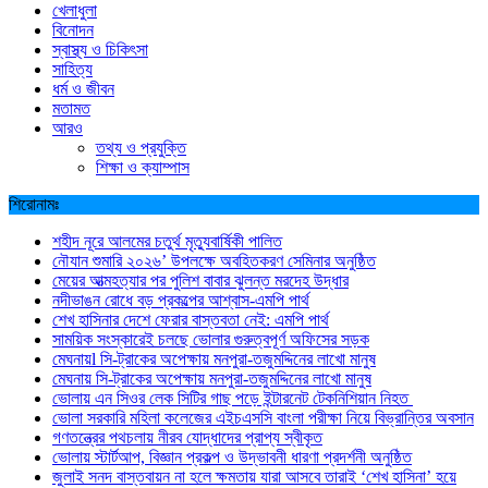
খেলাধুলা
বিনোদন
স্বাস্থ্য ও চিকিৎসা
সাহিত্য
ধর্ম ও জীবন
মতামত
আরও
তথ্য ও প্রযুক্তি
শিক্ষা ও ক্যাম্পাস
শিরোনামঃ
শহীদ নূরে আলমের চতুর্থ মৃত্যুবার্ষিকী পালিত
নৌযান শুমারি ২০২৬’ উপলক্ষে অবহিতকরণ সেমিনার অনুষ্ঠিত
মেয়ের আত্মহত্যার পর পুলিশ বাবার ঝুলন্ত মরদেহ উদ্ধার
নদীভাঙন রোধে বড় প্রকল্পের আশ্বাস-এমপি পার্থ
শেখ হাসিনার দেশে ফেরার বাস্তবতা নেই: এমপি পার্থ
সাময়িক সংস্কারেই চলছে ভোলার গুরুত্বপূর্ণ অফিসের সড়ক
মেঘনায়l সি-ট্রাকের অপেক্ষায় মনপুরা-তজুমদ্দিনের লাখো মানুষ
মেঘনায় সি-ট্রাকের অপেক্ষায় মনপুরা-তজুমদ্দিনের লাখো মানুষ
ভোলায় এন সিওর লেক সিটির গাছ পড়ে ইন্টারনেট টেকনিশিয়ান নিহত
ভোলা সরকারি মহিলা কলেজের এইচএসসি বাংলা পরীক্ষা নিয়ে বিভ্রান্তির অবসান
গণতন্ত্রের পথচলায় নীরব যোদ্ধাদের প্রাপ্য স্বীকৃত
ভোলায় স্টার্টআপ, বিজ্ঞান প্রকল্প ও উদ্ভাবনী ধারণা প্রদর্শনী অনুষ্ঠিত
জুলাই সনদ বাস্তবায়ন না হলে ক্ষমতায় যারা আসবে তারাই ‘শেখ হাসিনা’ হয়ে