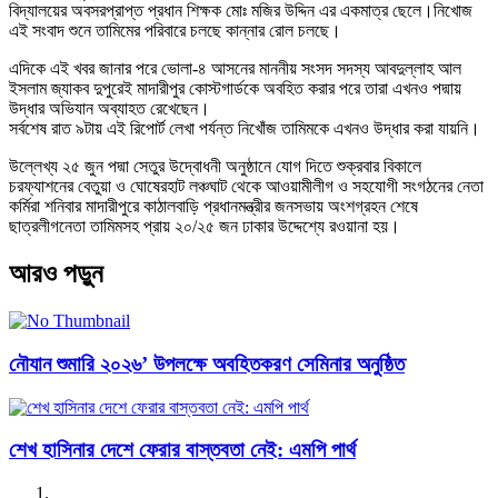
বিদ্যালয়ের অবসরপ্রাপ্ত প্রধান শিক্ষক মোঃ মজির উদ্দিন এর একমাত্র ছেলে।নিখোজ
এই সংবাদ শুনে তামিমের পরিবারে চলছে কান্নার রোল চলছে।
এদিকে এই খবর জানার পরে ভোলা-৪ আসনের মাননীয় সংসদ সদস্য আবদুল্লাহ আল
ইসলাম জ্যাকব দুপুরেই মাদারীপুর কোস্টগার্ডকে অবহিত করার পরে তারা এখনও পদ্মায়
উদ্ধার অভিযান অব্যাহত রেখেছেন।
সর্বশেষ রাত ৯টায় এই রিপোর্ট লেখা পর্যন্ত নিখোঁজ তামিমকে এখনও উদ্ধার করা যায়নি।
উল্লেখ্য ২৫ জুন পদ্মা সেতুর উদ্বোধনী অনুষ্ঠানে যোগ দিতে শুক্রবার বিকালে
চরফ্যাশনের বেতুয়া ও ঘোষেরহাট লঞ্চঘাট থেকে আওয়ামীলীগ ও সহযোগী সংগঠনের নেতা
কর্মিরা শনিবার মাদারীপুরে কাঠালবাড়ি প্রধানমন্ত্রীর জনসভায় অংশগ্রহন শেষে
ছাত্রলীগনেতা তামিমসহ প্রায় ২০/২৫ জন ঢাকার উদ্দেশ্যে রওয়ানা হয়।
আরও পড়ুন
নৌযান শুমারি ২০২৬’ উপলক্ষে অবহিতকরণ সেমিনার অনুষ্ঠিত
শেখ হাসিনার দেশে ফেরার বাস্তবতা নেই: এমপি পার্থ