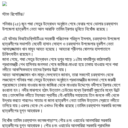
স্টাফ রিপোর্টার//
শনিবার (২৫) জুন পদ্মা সেতুর উদ্বোধন অনুষ্ঠান শেষে ফেরার পথে ভোলার চরফ্যাশন
উপজেলা ছাত্রলীগ নেতা আল আরাফি তামিম ট্রলার ডুবিতে নিখোঁজ রয়েছে।
এই ঘটনায় বিআইডব্লিউটিএর সহকারী পরিচালক শরিফুল ইসলাম, চরফ্যাশন উপজেলা
ছাত্রলীগের সভাপতি মেহেদী হাসান সোহাগ ও চরফ্যাশন উপজেলার যুবলীগ নেতা
আসাদুজ্জামান খান মামুন আহত হয়েছে। আহতরা শ্রীনগর ষোলগর হাসপাতালে
চিকিৎসাধীন রয়েছেন।
জানা গেছে, পদ্মা সেতুর উদ্বোধন শেষে দুপুর সাড়ে ১২টায় মাদারীপুর কাঠালবাড়ি
প্রধানমন্ত্রী শেখ হাসিনার জনসভা শেষে জাজিরা-মাওয়া হয়ে ঢাকায় যাওয়ার পথে পদ্মা
নদীতে আকস্মিকভাবে তাদের ট্রলার উল্টে যায়।
আহত আসাদুজ্জামান খান মামুন সেলফোনে জানান, তারা সকলেই চরফ্যাশন থেকে
লঞ্চযোগে শনিবার পদ্মা সেতুর উদ্বোধন অনুষ্ঠানে প্রধানমন্ত্রীর জনসভা শেষে জরুরী
প্রয়োজনে ঢাকায় যাওয়ার জন্য জাজিরা থেকে মাওয়ার উদ্দেশ্যে নদীপথে ট্রলার যোগে
রওয়ানা হন। নদীর মাঝপথে হঠাৎ উত্তাল ঢেউয়ের মধ্যে ট্রলারটি মুহুর্তের মধ্যে উল্টে
যায়।তাৎক্ষনিক নদীতে টহলরত স্থানীয় নৌ-বাহিনীর সহায়তায় তিন জনকে নদী থেকে
উদ্ধার করতে পারলেও সাতার না জানা ছাত্রলীগ নেতা তামিম উত্তাল স্রোতে নদীতে
তলিয়ে যায়।এরপর থেকে সে এখনও নিখোঁজ রয়েছে।তামিম চরফ্যাশন সরকারি কলেজ
ছাত্রলীগের যুগ্ন আহবায়ক।
নিখোঁজ তামিম চরফ্যাশন কলেজপাড়াস্হ পৌর ৪নং ওয়ার্ডের আনসারিয়া সরকারি
ছাত্রলীগের যুগ্ন আহবায়ক। পৌর ৪নং ওয়ার্ডের আনসারিয়া সরকারি প্রাথমিক