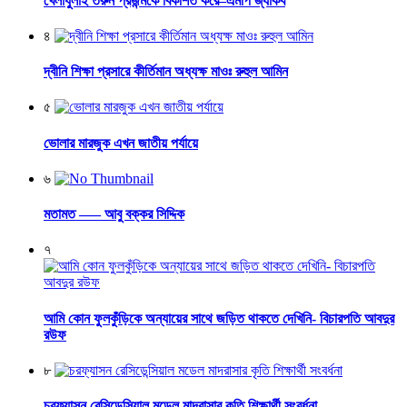
খেলাধুলাই তরুন প্রজন্মকে বিকশিত করে–এমপি জ্যাকব
৪
দ্বীনি শিক্ষা প্রসারে কীর্তিমান অধ্যক্ষ মাওঃ রুহুল আমিন
৫
ভোলার মারজুক এখন জাতীয় পর্যায়ে
৬
মতামত —– আবু বক্কর সিদ্দিক
৭
আমি কোন ফুলকুঁড়িকে অন্যায়ের সাথে জড়িত থাকতে দেখিনি- বিচারপতি আবদুর
রউফ
৮
চরফ্যাসন রেসিডেন্সিয়াল মডেল মাদরাসার কৃতি শিক্ষার্থী সংবর্ধনা