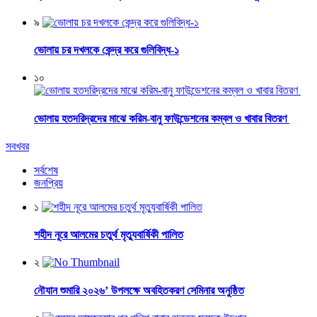
৯
ভোলায় চর দখলকে কেন্দ্র করে গুলিবিদ্ধ-১
১০
ভোলায় হতদরিদ্রদের মাঝে করিম-বানু ফাউন্ডেশনের কম্বল ও খাবার বিতরণ
সবখবর
সর্বশেষ
জনপ্রিয়
১
শহীদ নূরে আলমের চতুর্থ মৃত্যুবার্ষিকী পালিত
২
নৌযান শুমারি ২০২৬’ উপলক্ষে অবহিতকরণ সেমিনার অনুষ্ঠিত