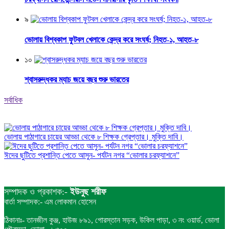
৯
ভোলায় বিশ্বকাপ ফুটবল খেলাকে কেন্দ্র করে সংঘর্ষ; নিহত-১, আহত-৮
১০
শ্বাসরুদ্ধকর ম্যাচ জয়ে বছর শুরু ভারতের
সর্বাধিক
ভোলায় পাঠাগারে চায়ের আড্ডা থেকে ৮ শিক্ষক গ্রেপ্তার। মুক্তি দাবি।
ঈদের ছুটিতে প্রশান্তি পেতে আসুন- পর্যটন নগর “ভোলার চরফ্যাশনে”
সম্পাদক ও প্রকাশক:-
ইউনুছ শরীফ
বার্তা সম্পাদক:- এম লোকমান হোসেন
ঠিকানাঃ- তানজীল কুঞ্জ, হাউজ ৮৯১, গোরস্তান সড়ক, উকিল পাড়া, ৩ নং ওয়ার্ড, ভোলা