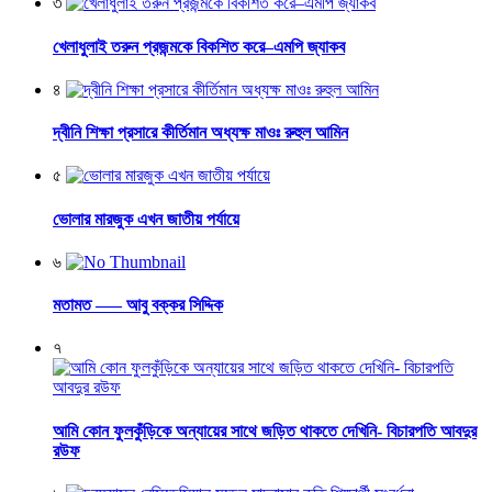
৩
খেলাধুলাই তরুন প্রজন্মকে বিকশিত করে–এমপি জ্যাকব
৪
দ্বীনি শিক্ষা প্রসারে কীর্তিমান অধ্যক্ষ মাওঃ রুহুল আমিন
৫
ভোলার মারজুক এখন জাতীয় পর্যায়ে
৬
মতামত —– আবু বক্কর সিদ্দিক
৭
আমি কোন ফুলকুঁড়িকে অন্যায়ের সাথে জড়িত থাকতে দেখিনি- বিচারপতি আবদুর
রউফ