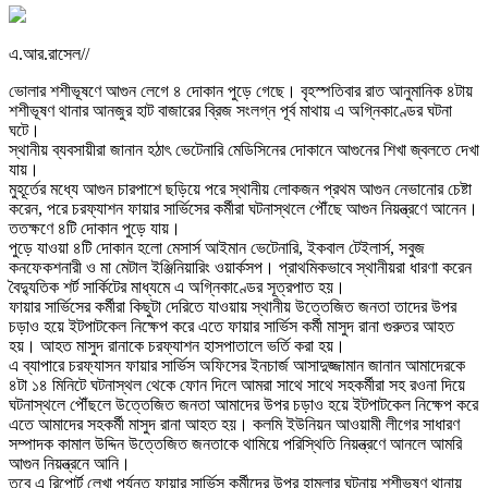
এ.আর.রাসেল//
ভোলার শশীভূষণে আগুন লেগে ৪ দোকান পুড়ে গেছে। বৃহস্পতিবার রাত আনুমানিক ৪টায়
শশীভূষণ থানার আনজুর হাট বাজারের ব্রিজ সংলগ্ন পূর্ব মাথায় এ অগ্নিকাণ্ডের ঘটনা
ঘটে।
স্থানীয় ব্যবসায়ীরা জানান হঠাৎ ভেটেনারি মেডিসিনের দোকানে আগুনের শিখা জ্বলতে দেখা
যায়।
মুহূর্তের মধ্যে আগুন চারপাশে ছড়িয়ে পরে স্থানীয় লোকজন প্রথম আগুন নেভানোর চেষ্টা
করেন, পরে চরফ্যাশন ফায়ার সার্ভিসের কর্মীরা ঘটনাস্থলে পৌঁছে আগুন নিয়ন্ত্রণে আনেন।
ততক্ষণে ৪টি দোকান পুড়ে যায়।
পুড়ে যাওয়া ৪টি দোকান হলো মেসার্স আইমান ভেটেনারি, ইকবাল টেইলার্স, সবুজ
কনফেকশনারী ও মা মেটাল ইঞ্জিনিয়ারিং ওয়ার্কসপ। প্রাথমিকভাবে স্থানীয়রা ধারণা করেন
বৈদ্যুতিক শর্ট সার্কিটের মাধ্যমে এ অগ্নিকাণ্ডের সূত্রপাত হয়।
ফায়ার সার্ভিসের কর্মীরা কিছুটা দেরিতে যাওয়ায় স্থানীয় উত্তেজিত জনতা তাদের উপর
চড়াও হয়ে ইটপাটকেল নিক্ষেপ করে এতে ফায়ার সার্ভিস কর্মী মাসুদ রানা গুরুতর আহত
হয়। আহত মাসুদ রানাকে চরফ্যাশন হাসপাতালে ভর্তি করা হয়।
এ ব্যাপারে চরফ‍্যাসন ফায়ার সার্ভিস অফিসের ইনচার্জ আসাদুজ্জামান জানান আমাদেরকে
৪টা ১৪ মিনিটে ঘটনাস্থল থেকে ফোন দিলে আমরা সাথে সাথে সহকর্মীরা সহ রওনা দিয়ে
ঘটনাস্থলে পৌঁছলে উত্তেজিত জনতা আমাদের উপর চড়াও হয়ে ইটপাটকেল নিক্ষেপ করে
এতে আমাদের সহকর্মী মাসুদ রানা আহত হয়। কলমি ইউনিয়ন আওয়ামী লীগের সাধারণ
সম্পাদক কামাল উদ্দিন উত্তেজিত জনতাকে থামিয়ে পরিস্থিতি নিয়ন্ত্রণে আনলে আমরি
আগুন নিয়ন্ত্রনে আনি।
তবে এ রিপোর্ট লেখা পর্যন্ত ফায়ার সার্ভিস কর্মীদের উপর হামলার ঘটনায় শশীভূষণ থানায়