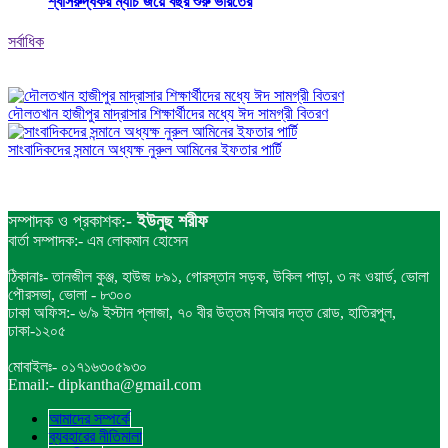
শ্বাসরুদ্ধকর ম্যাচ জয়ে বছর শুরু ভারতের
সর্বাধিক
দৌলতখান হাজীপুর মাদ্রাসার শিক্ষার্থীদের মধ্যে ঈদ সামগ্রী বিতরণ
সাংবাদিকদের সন্মানে অধ্যক্ষ নুরুল আমিনের ইফতার পার্টি
সম্পাদক ও প্রকাশক:-
ইউনুছ শরীফ
বার্তা সম্পাদক:- এম লোকমান হোসেন
ঠিকানাঃ- তানজীল কুঞ্জ, হাউজ ৮৯১, গোরস্তান সড়ক, উকিল পাড়া, ৩ নং ওয়ার্ড, ভোলা
পৌরসভা, ভোলা - ৮৩০০
ঢাকা অফিস:- ৬/৯ ইস্টান প্লাজা, ৭০ বীর উত্তম সিআর দত্ত রোড, হাতিরপুল,
ঢাকা-১২০৫
মোবাইলঃ- ০১৭১৬৩০৫৯৩০
Email:- dipkantha@gmail.com
আমাদের সম্পর্কে
ব্যবহারের নীতিমালা