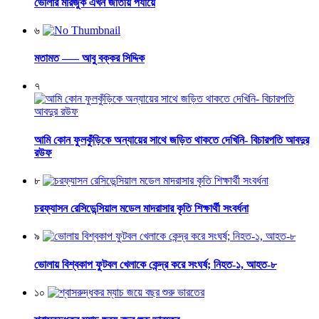
ভোলার মারজুক এখন জাতীয় পর্যায়ে
৬
মতামত —– আবু বক্কর সিদ্দিক
৭
আমি কোন ফুলকুঁড়িকে অন্যায়ের সাথে জড়িত থাকতে দেখিনি- বিচারপতি আবদুর
রউফ
৮
চরফ্যাসন রেসিডেন্সিয়াল মডেল মাদরাসার কৃতি শিক্ষার্থী সংবর্ধনা
৯
ভোলায় বিশ্বকাপ ফুটবল খেলাকে কেন্দ্র করে সংঘর্ষ; নিহত-১, আহত-৮
১০