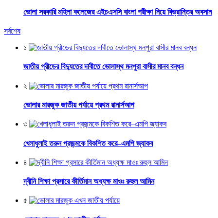
ভোলা সরকারি মহিলা কলেজের এইচএসসি বাংলা পরীক্ষা নিয়ে বিভ্রান্তির অবসান
সর্বশেষ
১
জাতীয় গ্রীডের বিদ্যুতের দাবীতে ভোলাস্থ মনপুরা বাসীর মানব বন্ধন
২
ভোলার মারজুক জাতীয় পর্যায়ে প্রথম রানার্সআপ
৩
খেলাধুলাই তরুন প্রজন্মকে বিকশিত করে–এমপি জ্যাকব
৪
দ্বীনি শিক্ষা প্রসারে কীর্তিমান অধ্যক্ষ মাওঃ রুহুল আমিন
৫