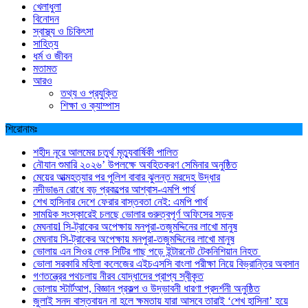
খেলাধুলা
বিনোদন
স্বাস্থ্য ও চিকিৎসা
সাহিত্য
ধর্ম ও জীবন
মতামত
আরও
তথ্য ও প্রযুক্তি
শিক্ষা ও ক্যাম্পাস
শিরোনামঃ
শহীদ নূরে আলমের চতুর্থ মৃত্যুবার্ষিকী পালিত
নৌযান শুমারি ২০২৬’ উপলক্ষে অবহিতকরণ সেমিনার অনুষ্ঠিত
মেয়ের আত্মহত্যার পর পুলিশ বাবার ঝুলন্ত মরদেহ উদ্ধার
নদীভাঙন রোধে বড় প্রকল্পের আশ্বাস-এমপি পার্থ
শেখ হাসিনার দেশে ফেরার বাস্তবতা নেই: এমপি পার্থ
সাময়িক সংস্কারেই চলছে ভোলার গুরুত্বপূর্ণ অফিসের সড়ক
মেঘনায়l সি-ট্রাকের অপেক্ষায় মনপুরা-তজুমদ্দিনের লাখো মানুষ
মেঘনায় সি-ট্রাকের অপেক্ষায় মনপুরা-তজুমদ্দিনের লাখো মানুষ
ভোলায় এন সিওর লেক সিটির গাছ পড়ে ইন্টারনেট টেকনিশিয়ান নিহত
ভোলা সরকারি মহিলা কলেজের এইচএসসি বাংলা পরীক্ষা নিয়ে বিভ্রান্তির অবসান
গণতন্ত্রের পথচলায় নীরব যোদ্ধাদের প্রাপ্য স্বীকৃত
ভোলায় স্টার্টআপ, বিজ্ঞান প্রকল্প ও উদ্ভাবনী ধারণা প্রদর্শনী অনুষ্ঠিত
জুলাই সনদ বাস্তবায়ন না হলে ক্ষমতায় যারা আসবে তারাই ‘শেখ হাসিনা’ হয়ে