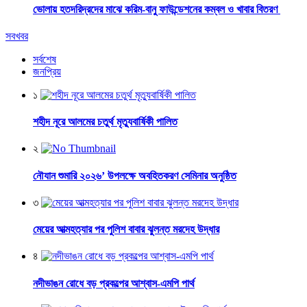
ভোলায় হতদরিদ্রদের মাঝে করিম-বানু ফাউন্ডেশনের কম্বল ও খাবার বিতরণ
সবখবর
সর্বশেষ
জনপ্রিয়
১
শহীদ নূরে আলমের চতুর্থ মৃত্যুবার্ষিকী পালিত
২
নৌযান শুমারি ২০২৬’ উপলক্ষে অবহিতকরণ সেমিনার অনুষ্ঠিত
৩
মেয়ের আত্মহত্যার পর পুলিশ বাবার ঝুলন্ত মরদেহ উদ্ধার
৪
নদীভাঙন রোধে বড় প্রকল্পের আশ্বাস-এমপি পার্থ