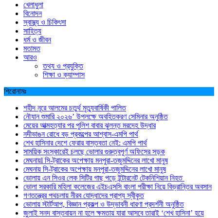
খেলাধুলা
বিনোদন
স্বাস্থ্য ও চিকিৎসা
সাহিত্য
ধর্ম ও জীবন
মতামত
আরও
তথ্য ও প্রযুক্তি
শিক্ষা ও ক্যাম্পাস
শিরোনামঃ
শহীদ নূরে আলমের চতুর্থ মৃত্যুবার্ষিকী পালিত
নৌযান শুমারি ২০২৬’ উপলক্ষে অবহিতকরণ সেমিনার অনুষ্ঠিত
মেয়ের আত্মহত্যার পর পুলিশ বাবার ঝুলন্ত মরদেহ উদ্ধার
নদীভাঙন রোধে বড় প্রকল্পের আশ্বাস-এমপি পার্থ
শেখ হাসিনার দেশে ফেরার বাস্তবতা নেই: এমপি পার্থ
সাময়িক সংস্কারেই চলছে ভোলার গুরুত্বপূর্ণ অফিসের সড়ক
মেঘনায়l সি-ট্রাকের অপেক্ষায় মনপুরা-তজুমদ্দিনের লাখো মানুষ
মেঘনায় সি-ট্রাকের অপেক্ষায় মনপুরা-তজুমদ্দিনের লাখো মানুষ
ভোলায় এন সিওর লেক সিটির গাছ পড়ে ইন্টারনেট টেকনিশিয়ান নিহত
ভোলা সরকারি মহিলা কলেজের এইচএসসি বাংলা পরীক্ষা নিয়ে বিভ্রান্তির অবসান
গণতন্ত্রের পথচলায় নীরব যোদ্ধাদের প্রাপ্য স্বীকৃত
ভোলায় স্টার্টআপ, বিজ্ঞান প্রকল্প ও উদ্ভাবনী ধারণা প্রদর্শনী অনুষ্ঠিত
জুলাই সনদ বাস্তবায়ন না হলে ক্ষমতায় যারা আসবে তারাই ‘শেখ হাসিনা’ হয়ে