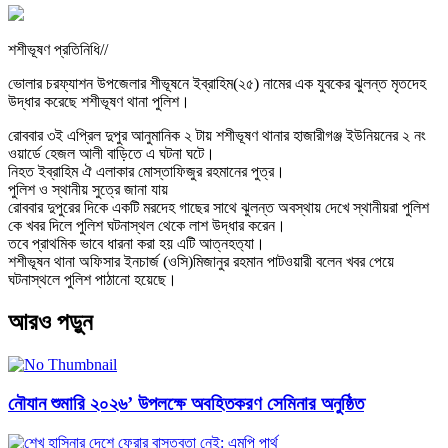
শশীভূষণ প্রতিনিধি//
ভোলার চরফ্যাশন উপজেলার শীভূষনে ইব্রাহিম(২৫) নামের এক যুবকের ঝুলন্ত মৃতদেহ
উদ্ধার করেছে শশীভূষণ থানা পুলিশ।
রোববার ৩ই এপ্রিল দুপুর আনুমানিক ২ টায় শশীভূষণ থানার হাজারীগঞ্জ ইউনিয়নের ২ নং
ওয়ার্ডে হেজল আলী বাড়িতে এ ঘটনা ঘটে।
নিহত ইব্রাহিম ঐ এলাকার মোস্তাফিজুর রহমানের পুত্র।
পুলিশ ও স্থানীয় সুত্রে জানা যায়
রোববার দুপুরের দিকে একটি মরদেহ গাছের সাথে ঝুলন্ত অবস্থায় দেখে স্থানীয়রা পুলিশ
কে খবর দিলে পুলিশ ঘটনাস্থল থেকে লাশ উদ্ধার করেন।
তবে প্রাথমিক ভাবে ধারনা করা হয় এটি আত্নহত‍্যা।
শশীভূষন থানা অফিসার ইনচার্জ (ওসি)মিজানুর রহমান পাটওয়ারী বলেন খবর পেয়ে
ঘটনাস্থলে পুলিশ পাঠানো হয়েছে।
আরও পড়ুন
নৌযান শুমারি ২০২৬’ উপলক্ষে অবহিতকরণ সেমিনার অনুষ্ঠিত