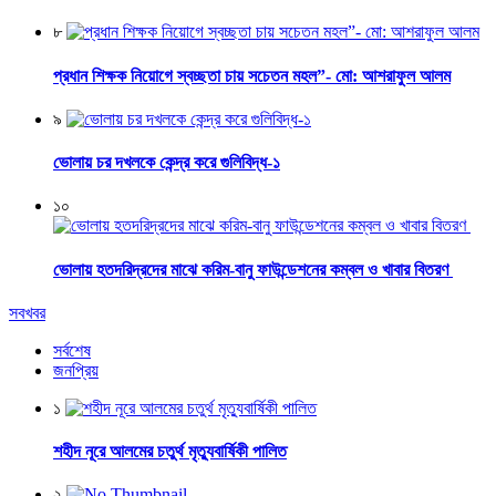
৮
প্রধান শিক্ষক নিয়োগে স্বচ্ছতা চায় সচেতন মহল”- মো: আশরাফুল আলম
৯
ভোলায় চর দখলকে কেন্দ্র করে গুলিবিদ্ধ-১
১০
ভোলায় হতদরিদ্রদের মাঝে করিম-বানু ফাউন্ডেশনের কম্বল ও খাবার বিতরণ
সবখবর
সর্বশেষ
জনপ্রিয়
১
শহীদ নূরে আলমের চতুর্থ মৃত্যুবার্ষিকী পালিত
২