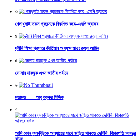
৩
খেলাধুলাই তরুন প্রজন্মকে বিকশিত করে–এমপি জ্যাকব
৪
দ্বীনি শিক্ষা প্রসারে কীর্তিমান অধ্যক্ষ মাওঃ রুহুল আমিন
৫
ভোলার মারজুক এখন জাতীয় পর্যায়ে
৬
মতামত —– আবু বক্কর সিদ্দিক
৭
আমি কোন ফুলকুঁড়িকে অন্যায়ের সাথে জড়িত থাকতে দেখিনি- বিচারপতি আবদুর
রউফ