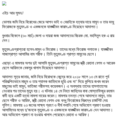
এইচ আর সুমন//
ভোলায় জমি নিয়ে বিরোধের জেরে আপন ভাই ও বেয়াইকে হত্যার দায়ে মামুন ও তার বন্ধু
ফিরোজকে মৃত্যুদণ্ড ও একজনকে যাবজ্জীবন কারাদণ্ড দিয়েছেন আদালত।
বুধবার বিকেলে (৩০ মার্চ) জেলা ও দায়রা জজ আদালতের বিচরক মো. মহসিনুল হক এ রায়
দেন।
মৃত্যুদণ্ডপ্রাপ্তরা হলেন-মামুন ও ফিরোজ। তাদের মধ্যে ফিরোজ পলাতক। যাবজ্জীবন
সাজাপ্রাপ্ত আসামির নাম শরীফ। তিনি মৃত্যুদণ্ড প্রাপ্ত মামুনের ছেলে।
এছাড়া এ মামলার অপর দুই আসামি মৃত্যুদণ্ডপ্রাপ্ত মামুনের স্ত্রী রেহানা বেগম ও আরেক
ছেলে আরিফকে বেকসুর খালাস দিয়েছেন আদালত।
আদালত সূত্র জানায়, জমি নিয়ে বিরোধকে কেন্দ্রে করে ২০১৮ সালে ১৩ মে রাতে পূর্ব
পরিকল্পিতভাবে মাছুম ও তার শ্যালক জাহিদকে ছুরি এবং দা’ দিয়ে কুপিয়ে জখম করেন
মাছুমের ভাই মামুন, ভাতিজা শরীফসহ কয়েকজন। এ অবস্থায় তাদের হাসপাতালের
নেওয়ার পর তাদের মৃত্যু হয়। এ ঘটনায় ১৪ মে নিহত জাহিদের বাবা মোস্তাফিজুর রহমান
বাদী হয়ে একটি হত্যা মামলা দায়ের করেন। মামলার তদন্ত শেষে আদালতে মামুন, তার
ছেলে শরীফ ও আরিফ, স্ত্রী রেহানা বেগম এবং বন্ধু ফিরোজের বিরুদ্ধে চার্জশিট দেয়
পুলিশ। মামলায় ২৩ জনের সাক্ষ্য গ্রহণ ও দীর্ঘ শুনানি শেষে অভিযোগ প্রমাণ হওয়ায়
আসামিদের মধ্যে দু’জনকে মৃত্যুদণ্ড ও একজনকে যাবজ্জীবন কারাদণ্ড দেন আদালত।
আর অভিযোগ প্রমাণ না হওয়ায় খালাস পেয়েছেন রেহানা ও আরিফ।