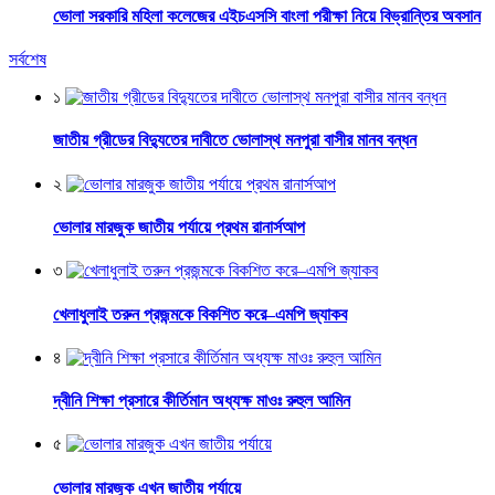
ভোলা সরকারি মহিলা কলেজের এইচএসসি বাংলা পরীক্ষা নিয়ে বিভ্রান্তির অবসান
সর্বশেষ
১
জাতীয় গ্রীডের বিদ্যুতের দাবীতে ভোলাস্থ মনপুরা বাসীর মানব বন্ধন
২
ভোলার মারজুক জাতীয় পর্যায়ে প্রথম রানার্সআপ
৩
খেলাধুলাই তরুন প্রজন্মকে বিকশিত করে–এমপি জ্যাকব
৪
দ্বীনি শিক্ষা প্রসারে কীর্তিমান অধ্যক্ষ মাওঃ রুহুল আমিন
৫
ভোলার মারজুক এখন জাতীয় পর্যায়ে