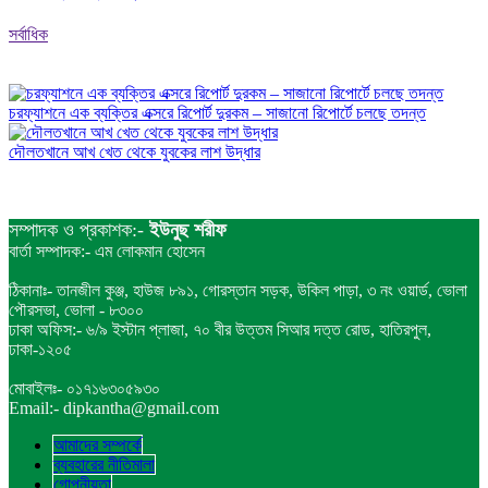
সর্বাধিক
চরফ্যাশনে এক ব্যক্তির এক্সরে রিপোর্ট দুরকম – সাজানো রিপোর্টে চলছে তদন্ত
দৌলতখানে আখ খেত থেকে যুবকের লাশ উদ্ধার
সম্পাদক ও প্রকাশক:-
ইউনুছ শরীফ
বার্তা সম্পাদক:- এম লোকমান হোসেন
ঠিকানাঃ- তানজীল কুঞ্জ, হাউজ ৮৯১, গোরস্তান সড়ক, উকিল পাড়া, ৩ নং ওয়ার্ড, ভোলা
পৌরসভা, ভোলা - ৮৩০০
ঢাকা অফিস:- ৬/৯ ইস্টান প্লাজা, ৭০ বীর উত্তম সিআর দত্ত রোড, হাতিরপুল,
ঢাকা-১২০৫
মোবাইলঃ- ০১৭১৬৩০৫৯৩০
Email:- dipkantha@gmail.com
আমাদের সম্পর্কে
ব্যবহারের নীতিমালা
গোপনীয়তা