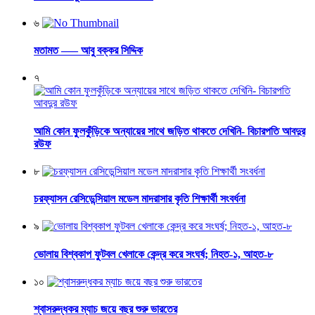
৬
মতামত —– আবু বক্কর সিদ্দিক
৭
আমি কোন ফুলকুঁড়িকে অন্যায়ের সাথে জড়িত থাকতে দেখিনি- বিচারপতি আবদুর
রউফ
৮
চরফ্যাসন রেসিডেন্সিয়াল মডেল মাদরাসার কৃতি শিক্ষার্থী সংবর্ধনা
৯
ভোলায় বিশ্বকাপ ফুটবল খেলাকে কেন্দ্র করে সংঘর্ষ; নিহত-১, আহত-৮
১০
শ্বাসরুদ্ধকর ম্যাচ জয়ে বছর শুরু ভারতের