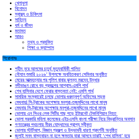
খেলাধুলা
বিনোদন
স্বাস্থ্য ও চিকিৎসা
সাহিত্য
ধর্ম ও জীবন
মতামত
আরও
তথ্য ও প্রযুক্তি
শিক্ষা ও ক্যাম্পাস
শিরোনামঃ
শহীদ নূরে আলমের চতুর্থ মৃত্যুবার্ষিকী পালিত
নৌযান শুমারি ২০২৬’ উপলক্ষে অবহিতকরণ সেমিনার অনুষ্ঠিত
মেয়ের আত্মহত্যার পর পুলিশ বাবার ঝুলন্ত মরদেহ উদ্ধার
নদীভাঙন রোধে বড় প্রকল্পের আশ্বাস-এমপি পার্থ
শেখ হাসিনার দেশে ফেরার বাস্তবতা নেই: এমপি পার্থ
সাময়িক সংস্কারেই চলছে ভোলার গুরুত্বপূর্ণ অফিসের সড়ক
মেঘনায়l সি-ট্রাকের অপেক্ষায় মনপুরা-তজুমদ্দিনের লাখো মানুষ
মেঘনায় সি-ট্রাকের অপেক্ষায় মনপুরা-তজুমদ্দিনের লাখো মানুষ
ভোলায় এন সিওর লেক সিটির গাছ পড়ে ইন্টারনেট টেকনিশিয়ান নিহত
ভোলা সরকারি মহিলা কলেজের এইচএসসি বাংলা পরীক্ষা নিয়ে বিভ্রান্তির অবসান
গণতন্ত্রের পথচলায় নীরব যোদ্ধাদের প্রাপ্য স্বীকৃত
ভোলায় স্টার্টআপ, বিজ্ঞান প্রকল্প ও উদ্ভাবনী ধারণা প্রদর্শনী অনুষ্ঠিত
জুলাই সনদ বাস্তবায়ন না হলে ক্ষমতায় যারা আসবে তারাই ‘শেখ হাসিনা’ হয়ে