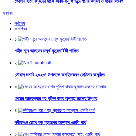
ভোলায় হতদরিদ্রদের মাঝে করিম-বানু ফাউন্ডেশনের কম্বল ও খাবার বিতরণ
সবখবর
সর্বশেষ
জনপ্রিয়
১
শহীদ নূরে আলমের চতুর্থ মৃত্যুবার্ষিকী পালিত
২
নৌযান শুমারি ২০২৬’ উপলক্ষে অবহিতকরণ সেমিনার অনুষ্ঠিত
৩
মেয়ের আত্মহত্যার পর পুলিশ বাবার ঝুলন্ত মরদেহ উদ্ধার
৪
নদীভাঙন রোধে বড় প্রকল্পের আশ্বাস-এমপি পার্থ
৫