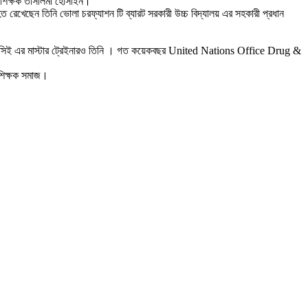
ধান শিক্ষক তাসলিমা হোসাইন।
হত রেখেছেন তিনি ভোলা চরফ্যাশন টি ব্যারট সরকারী উচ্চ বিদ্যালয় এর সহকারী প্রধান
আইটিআরসিই এর মাস্টার ট্রেইনারও তিনি । গত কয়েকবছর United Nations Office Drug &
 শিক্ষক সমাজ।