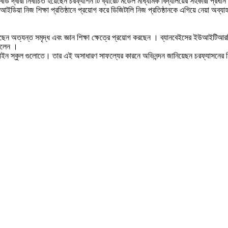
োর্ড দ্বারা নির্বাচিত হয়েছেন চরফ্যাশন টি ব্যারেট মডেল মাধ্যমিক বিদ্যালয়ের সহকারী প্র
আইডিয়া নিজ শিক্ষা প্রতিষ্ঠানে প্রয়োগ করে ডিজিটালি নিজ প্রতিষ্ঠানকে এগিয়ে নেয়া অব্যা
ে করেছেন অত্যন্ত সমৃদ্ধ এবং জ্ঞান শিক্ষা ক্ষেত্রে প্রয়োগ করছেন । ব্যানবেইসের ইউ
িলেন ।
নলাইন স্কুল গুলোতে। তার এই অসাধারণ সাফল্যের কারনে অভিনন্দন জানিয়েছন চরফ্যাসনের