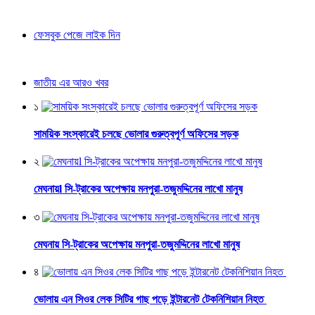
ফেসবুক পেজে লাইক দিন
জাতীয় এর আরও খবর
১
সাময়িক সংস্কারেই চলছে ভোলার গুরুত্বপূর্ণ অফিসের সড়ক
২
মেঘনায়l সি-ট্রাকের অপেক্ষায় মনপুরা-তজুমদ্দিনের লাখো মানুষ
৩
মেঘনায় সি-ট্রাকের অপেক্ষায় মনপুরা-তজুমদ্দিনের লাখো মানুষ
৪
ভোলায় এন সিওর লেক সিটির গাছ পড়ে ইন্টারনেট টেকনিশিয়ান নিহত