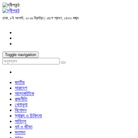
ঢাকা, ৮ই আগস্ট, ২০২৬ খ্রিস্টাব্দ | ২৪শে শ্রাবণ, ১৪৩৩ বঙ্গাব্দ
Toggle navigation
জাতীয়
সারাদেশ
আন্তর্জাতিক
রাজনীতি
খেলাধুলা
বিনোদন
স্বাস্থ্য ও চিকিৎসা
সাহিত্য
ধর্ম ও জীবন
মতামত
আরও