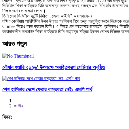
পোর্টাল “ ক্যাটাগরিতে আন্তর্জাতিক নারী দিবস স্বীকৃতি অ্যাওয়ার্ড -২০২২ এর জন্য জুরি ব
ডিজিটাল শিক্ষা কার্যক্রমে যিনি অসামান্য অবদান রেখেই চলছেন এবং যিনি তাঁর ইনোভেটিভ 
শিক্ষক জনাব তাসলিমা বেগম ।
তিনি সেরা ডিজিটাল কন্টেন্ট নির্মাতা , জেলা আইসিটি অ্যাম্বাসেডর ।
দক্ষিণ কোরিয়ায় আইসিটি’র উপর উন্নত প্রশিক্ষণ নিয়ে তথ্য প্রযুক্তি জ্ঞানে নিজেক
Crimes নিয়েও কাজ করছেন তিনি। এ বিষয়ে বেশ কয়েকবার জাকার্তায় প্রশিক্ষণও নিয়েছ
করোনাকালীন অনলাইন শিক্ষা কার্যক্রমে তিনি অত্যন্ত সক্রিয় ছিলেন দেশের বিভিন্ন অ
আরও পড়ুন
নৌযান শুমারি ২০২৬’ উপলক্ষে অবহিতকরণ সেমিনার অনুষ্ঠিত
শেখ হাসিনার দেশে ফেরার বাস্তবতা নেই: এমপি পার্থ
জাতীয়
বিষয়: