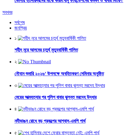
ভোলায় হতদরিদ্রদের মাঝে করিম-বানু ফাউন্ডেশনের কম্বল ও খাবার বিতরণ
সবখবর
সর্বশেষ
জনপ্রিয়
১
শহীদ নূরে আলমের চতুর্থ মৃত্যুবার্ষিকী পালিত
২
নৌযান শুমারি ২০২৬’ উপলক্ষে অবহিতকরণ সেমিনার অনুষ্ঠিত
৩
মেয়ের আত্মহত্যার পর পুলিশ বাবার ঝুলন্ত মরদেহ উদ্ধার
৪
নদীভাঙন রোধে বড় প্রকল্পের আশ্বাস-এমপি পার্থ
৫