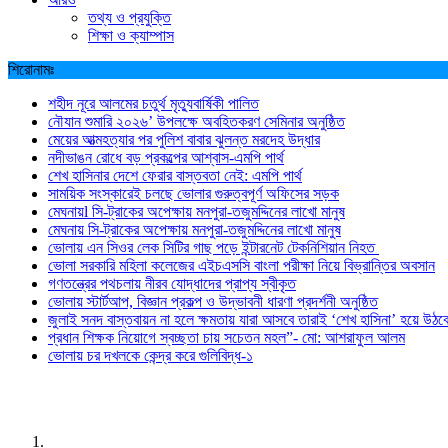
তথ্য ও প্রযুক্তি
শিক্ষা ও ক্যাম্পাস
শিরোনামঃ
শহীদ নূরে আলমের চতুর্থ মৃত্যুবার্ষিকী পালিত
নৌযান শুমারি ২০২৬’ উপলক্ষে অবহিতকরণ সেমিনার অনুষ্ঠিত
মেয়ের আত্মহত্যার পর পুলিশ বাবার ঝুলন্ত মরদেহ উদ্ধার
নদীভাঙন রোধে বড় প্রকল্পের আশ্বাস-এমপি পার্থ
শেখ হাসিনার দেশে ফেরার বাস্তবতা নেই: এমপি পার্থ
সাময়িক সংস্কারেই চলছে ভোলার গুরুত্বপূর্ণ অফিসের সড়ক
মেঘনায়l সি-ট্রাকের অপেক্ষায় মনপুরা-তজুমদ্দিনের লাখো মানুষ
মেঘনায় সি-ট্রাকের অপেক্ষায় মনপুরা-তজুমদ্দিনের লাখো মানুষ
ভোলায় এন সিওর লেক সিটির গাছ পড়ে ইন্টারনেট টেকনিশিয়ান নিহত
ভোলা সরকারি মহিলা কলেজের এইচএসসি বাংলা পরীক্ষা নিয়ে বিভ্রান্তির অবসান
গণতন্ত্রের পথচলায় নীরব যোদ্ধাদের প্রাপ্য স্বীকৃত
ভোলায় স্টার্টআপ, বিজ্ঞান প্রকল্প ও উদ্ভাবনী ধারণা প্রদর্শনী অনুষ্ঠিত
জুলাই সনদ বাস্তবায়ন না হলে ক্ষমতায় যারা আসবে তারাই ‘শেখ হাসিনা’ হয়ে উঠব
প্রধান শিক্ষক নিয়োগে স্বচ্ছতা চায় সচেতন মহল”- মো: আশরাফুল আলম
ভোলায় চর দখলকে কেন্দ্র করে গুলিবিদ্ধ-১