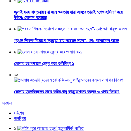
৭
জুলাই সনদ বাস্তবায়ন না হলে ক্ষমতায় যারা আসবে তারাই ‘শেখ হাসিনা’ হয়ে
উঠবে: গোলাম পরোয়ার
৮
প্রধান শিক্ষক নিয়োগে স্বচ্ছতা চায় সচেতন মহল”- মো: আশরাফুল আলম
৯
ভোলায় চর দখলকে কেন্দ্র করে গুলিবিদ্ধ-১
১০
ভোলায় হতদরিদ্রদের মাঝে করিম-বানু ফাউন্ডেশনের কম্বল ও খাবার বিতরণ
সবখবর
সর্বশেষ
জনপ্রিয়
১