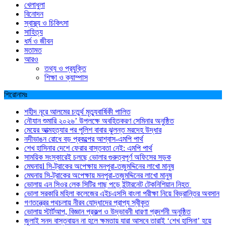
খেলাধুলা
বিনোদন
স্বাস্থ্য ও চিকিৎসা
সাহিত্য
ধর্ম ও জীবন
মতামত
আরও
তথ্য ও প্রযুক্তি
শিক্ষা ও ক্যাম্পাস
শিরোনামঃ
শহীদ নূরে আলমের চতুর্থ মৃত্যুবার্ষিকী পালিত
নৌযান শুমারি ২০২৬’ উপলক্ষে অবহিতকরণ সেমিনার অনুষ্ঠিত
মেয়ের আত্মহত্যার পর পুলিশ বাবার ঝুলন্ত মরদেহ উদ্ধার
নদীভাঙন রোধে বড় প্রকল্পের আশ্বাস-এমপি পার্থ
শেখ হাসিনার দেশে ফেরার বাস্তবতা নেই: এমপি পার্থ
সাময়িক সংস্কারেই চলছে ভোলার গুরুত্বপূর্ণ অফিসের সড়ক
মেঘনায়l সি-ট্রাকের অপেক্ষায় মনপুরা-তজুমদ্দিনের লাখো মানুষ
মেঘনায় সি-ট্রাকের অপেক্ষায় মনপুরা-তজুমদ্দিনের লাখো মানুষ
ভোলায় এন সিওর লেক সিটির গাছ পড়ে ইন্টারনেট টেকনিশিয়ান নিহত
ভোলা সরকারি মহিলা কলেজের এইচএসসি বাংলা পরীক্ষা নিয়ে বিভ্রান্তির অবসান
গণতন্ত্রের পথচলায় নীরব যোদ্ধাদের প্রাপ্য স্বীকৃত
ভোলায় স্টার্টআপ, বিজ্ঞান প্রকল্প ও উদ্ভাবনী ধারণা প্রদর্শনী অনুষ্ঠিত
জুলাই সনদ বাস্তবায়ন না হলে ক্ষমতায় যারা আসবে তারাই ‘শেখ হাসিনা’ হয়ে