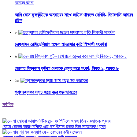
আমি কোন ফুলকুঁড়িকে অন্যায়ের সাথে জড়িত থাকতে দেখিনি- বিচারপতি আবদুর
রউফ
৮
চরফ্যাসন রেসিডেন্সিয়াল মডেল মাদরাসার কৃতি শিক্ষার্থী সংবর্ধনা
৯
ভোলায় বিশ্বকাপ ফুটবল খেলাকে কেন্দ্র করে সংঘর্ষ; নিহত-১, আহত-৮
১০
শ্বাসরুদ্ধকর ম্যাচ জয়ে বছর শুরু ভারতের
সর্বাধিক
ভোলা মোহনা ডায়াগনস্টিক এন্ড হসপিটালে জমজ তিন নবজাতক প্রসব