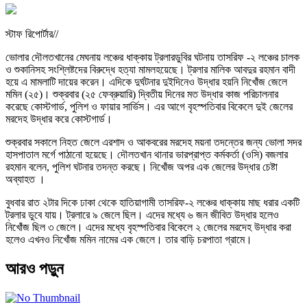
স্টাফ রিপোর্টার//
ভোলার দৌলতখানের মেঘনায় লঞ্চের ধাক্কায় ট্রলারডুবির ঘটনায় তাসরিফ -২ লঞ্চের চালক
ও শুকানিসহ সংশ্লিষ্টদের বিরুদ্ধে হত্যা মামলহয়েছে। ট্রলার মালিক আবদুর রহমান বাদী
হয়ে এ মামলাটি দায়ের করেন। এদিকে দুর্ঘটনার দুইদিনেও উদ্ধার হয়নি নিখোঁজ জেলে
মমিন (২৫)। শুক্রবার (২৫ ফেব্রুয়ারি) দ্বিতীয় দিনের মত উদ্ধার কাজ পরিচালনার
করেছে কোস্টগার্ড, পুলিশ ও ফায়ার সার্ভিস। এর আগে বৃহস্পতিবার বিকেলে দুই জেলের
মরদেহ উদ্ধার করে কোস্টগার্ড।
শুক্রবার সকালে নিহত জেলে এরশাদ ও আকবরের মরদেহ ময়না তদন্তের জন্য ভোলা সদর
হাসপাতাল মর্গে পাঠানো হয়েছে। দৌলতখান থানার ভারপ্রাপ্ত কর্মকর্তা (ওসি) বজলার
রহমান বলেন, পুলিশ ঘটনার তদন্ত করছে। নিখোঁজ অপর এক জেলের উদ্ধার চেষ্টা
অব্যাহত ।
বুধবার রাত ২টার দিকে ঢাকা থেকে হাতিয়াগামী তাসরিফ-২ লঞ্চের ধাক্কায় মাছ ধরার একটি
ট্রলার ডুবে যায়। ট্রলারে ৯ জেলে ছিল। এদের মধ্যে ৬ জন জীবিত উদ্ধার হলেও
নিখোঁজ ছিল ৩ জেলে। এদের মধ্যে বৃহস্পতিবার বিকেলে ২ জেলের মরদেহ উদ্ধার করা
হলেও এখনও নিখোঁজ মমিন নামের এক জেলে। তার বাড়ি চরপাতা গ্রামে।
আরও পড়ুন