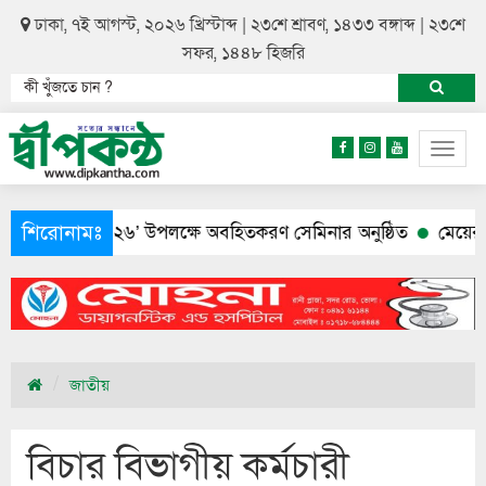
ঢাকা, ৭ই আগস্ট, ২০২৬ খ্রিস্টাব্দ | ২৩শে শ্রাবণ, ১৪৩৩ বঙ্গাব্দ | ২৩শে
সফর, ১৪৪৮ হিজরি
Togg
navig
শিরোনামঃ
মারি ২০২৬’ উপলক্ষে অবহিতকরণ সেমিনার অনুষ্ঠিত
মেয়ের আত্মহত্য
জাতীয়
বিচার বিভাগীয় কর্মচারী