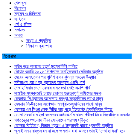
খেলাধুলা
বিনোদন
স্বাস্থ্য ও চিকিৎসা
সাহিত্য
ধর্ম ও জীবন
মতামত
আরও
তথ্য ও প্রযুক্তি
শিক্ষা ও ক্যাম্পাস
শিরোনামঃ
শহীদ নূরে আলমের চতুর্থ মৃত্যুবার্ষিকী পালিত
নৌযান শুমারি ২০২৬’ উপলক্ষে অবহিতকরণ সেমিনার অনুষ্ঠিত
মেয়ের আত্মহত্যার পর পুলিশ বাবার ঝুলন্ত মরদেহ উদ্ধার
নদীভাঙন রোধে বড় প্রকল্পের আশ্বাস-এমপি পার্থ
শেখ হাসিনার দেশে ফেরার বাস্তবতা নেই: এমপি পার্থ
সাময়িক সংস্কারেই চলছে ভোলার গুরুত্বপূর্ণ অফিসের সড়ক
মেঘনায়l সি-ট্রাকের অপেক্ষায় মনপুরা-তজুমদ্দিনের লাখো মানুষ
মেঘনায় সি-ট্রাকের অপেক্ষায় মনপুরা-তজুমদ্দিনের লাখো মানুষ
ভোলায় এন সিওর লেক সিটির গাছ পড়ে ইন্টারনেট টেকনিশিয়ান নিহত
ভোলা সরকারি মহিলা কলেজের এইচএসসি বাংলা পরীক্ষা নিয়ে বিভ্রান্তির অবসান
গণতন্ত্রের পথচলায় নীরব যোদ্ধাদের প্রাপ্য স্বীকৃত
ভোলায় স্টার্টআপ, বিজ্ঞান প্রকল্প ও উদ্ভাবনী ধারণা প্রদর্শনী অনুষ্ঠিত
জুলাই সনদ বাস্তবায়ন না হলে ক্ষমতায় যারা আসবে তারাই ‘শেখ হাসিনা’ হয়ে