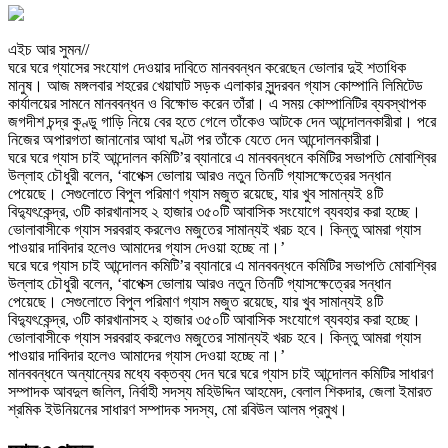
এইচ আর সুমন//
ঘরে ঘরে গ্যাসের সংযোগ দেওয়ার দাবিতে মানববন্ধন করেছেন ভোলার দুই শতাধিক
মানুষ। আজ মঙ্গলবার শহরের খেয়াঘাট সড়ক এলাকার সুন্দরবন গ্যাস কোম্পানি লিমিটেড
কার্যালয়ের সামনে মানববন্ধন ও বিক্ষোভ করেন তাঁরা। এ সময় কোম্পানিটির ব্যবস্থাপক
জগদীশ চন্দ্র কুণ্ডু গাড়ি নিয়ে বের হতে গেলে তাঁকেও আটকে দেন আন্দোলনকারীরা। পরে
নিজের অপারগতা জানানোর আধা ঘণ্টা পর তাঁকে যেতে দেন আন্দোলনকারীরা।
ঘরে ঘরে গ্যাস চাই আন্দোলন কমিটি’র ব্যানারে এ মানববন্ধনে কমিটির সভাপতি মোবাশ্বির
উল্লাহ চৌধুরী বলেন, ‘বাপেক্স ভোলায় আরও নতুন তিনটি গ্যাসক্ষেত্রের সন্ধান
পেয়েছে। সেগুলোতে বিপুল পরিমাণ গ্যাস মজুত রয়েছে, যার খুব সামান্যই ৪টি
বিদ্যুৎকেন্দ্র, ৩টি কারখানাসহ ২ হাজার ৩৫০টি আবাসিক সংযোগে ব্যবহার করা হচ্ছে।
ভোলাবাসীকে গ্যাস সরবরাহ করলেও মজুতের সামান্যই খরচ হবে। কিন্তু আমরা গ্যাস
পাওয়ার দাবিদার হলেও আমাদের গ্যাস দেওয়া হচ্ছে না।’
ঘরে ঘরে গ্যাস চাই আন্দোলন কমিটি’র ব্যানারে এ মানববন্ধনে কমিটির সভাপতি মোবাশ্বির
উল্লাহ চৌধুরী বলেন, ‘বাপেক্স ভোলায় আরও নতুন তিনটি গ্যাসক্ষেত্রের সন্ধান
পেয়েছে। সেগুলোতে বিপুল পরিমাণ গ্যাস মজুত রয়েছে, যার খুব সামান্যই ৪টি
বিদ্যুৎকেন্দ্র, ৩টি কারখানাসহ ২ হাজার ৩৫০টি আবাসিক সংযোগে ব্যবহার করা হচ্ছে।
ভোলাবাসীকে গ্যাস সরবরাহ করলেও মজুতের সামান্যই খরচ হবে। কিন্তু আমরা গ্যাস
পাওয়ার দাবিদার হলেও আমাদের গ্যাস দেওয়া হচ্ছে না।’
মানববন্ধনে অন্যান্যের মধ্যে বক্তব্য দেন ঘরে ঘরে গ্যাস চাই আন্দোলন কমিটির সাধারণ
সম্পাদক আবদুল জলিল, নির্বাহী সদস্য মহিউদ্দিন আহমেদ, বেলাল শিকদার, জেলা ইমারত
শ্রমিক ইউনিয়নের সাধারণ সম্পাদক সদস্য, মো রবিউল আলম প্রমুখ।