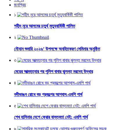
জনপ্রিয়
১
শহীদ নূরে আলমের চতুর্থ মৃত্যুবার্ষিকী পালিত
২
নৌযান শুমারি ২০২৬’ উপলক্ষে অবহিতকরণ সেমিনার অনুষ্ঠিত
৩
মেয়ের আত্মহত্যার পর পুলিশ বাবার ঝুলন্ত মরদেহ উদ্ধার
৪
নদীভাঙন রোধে বড় প্রকল্পের আশ্বাস-এমপি পার্থ
৫
শেখ হাসিনার দেশে ফেরার বাস্তবতা নেই: এমপি পার্থ
৬