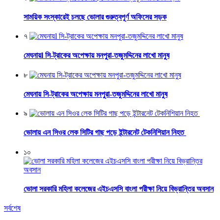
সাময়িক সংস্কারেই চলছে ভোলার গুরুত্বপূর্ণ অফিসের সড়ক
৭
মেঘনায়l সি-ট্রাকের অপেক্ষায় মনপুরা-তজুমদ্দিনের লাখো মানুষ
৮
মেঘনায় সি-ট্রাকের অপেক্ষায় মনপুরা-তজুমদ্দিনের লাখো মানুষ
৯
ভোলায় এন সিওর লেক সিটির গাছ পড়ে ইন্টারনেট টেকনিশিয়ান নিহত
১০
ভোলা সরকারি মহিলা কলেজের এইচএসসি বাংলা পরীক্ষা নিয়ে বিভ্রান্তির অবসান
সর্বশেষ