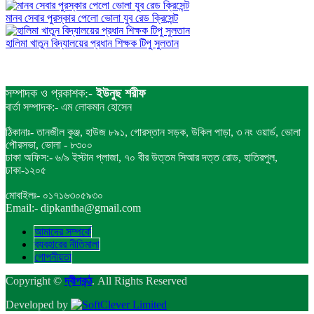
মানব সেবার পুরস্কার পেলো ভোলা যুব রেড ক্রিসেন্ট
হালিমা খাতুন বিদ্যালয়ের প্রধান শিক্ষক টিপু সুলতান
সম্পাদক ও প্রকাশক:-
ইউনুছ শরীফ
বার্তা সম্পাদক:- এম লোকমান হোসেন
ঠিকানাঃ- তানজীল কুঞ্জ, হাউজ ৮৯১, গোরস্তান সড়ক, উকিল পাড়া, ৩ নং ওয়ার্ড, ভোলা
পৌরসভা, ভোলা - ৮৩০০
ঢাকা অফিস:- ৬/৯ ইস্টান প্লাজা, ৭০ বীর উত্তম সিআর দত্ত রোড, হাতিরপুল,
ঢাকা-১২০৫
মোবাইলঃ- ০১৭১৬৩০৫৯৩০
Email:- dipkantha@gmail.com
আমাদের সম্পর্কে
ব্যবহারের নীতিমালা
গোপনীয়তা
Copyright ©
দ্বীপকন্ঠ
. All Rights Reserved
Developed by