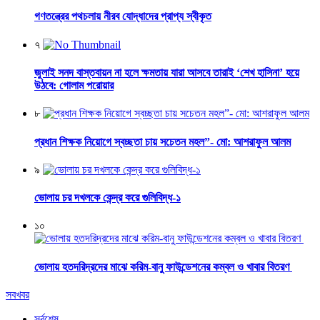
গণতন্ত্রের পথচলায় নীরব যোদ্ধাদের প্রাপ্য স্বীকৃত
৭
জুলাই সনদ বাস্তবায়ন না হলে ক্ষমতায় যারা আসবে তারাই ‘শেখ হাসিনা’ হয়ে
উঠবে: গোলাম পরোয়ার
৮
প্রধান শিক্ষক নিয়োগে স্বচ্ছতা চায় সচেতন মহল”- মো: আশরাফুল আলম
৯
ভোলায় চর দখলকে কেন্দ্র করে গুলিবিদ্ধ-১
১০
ভোলায় হতদরিদ্রদের মাঝে করিম-বানু ফাউন্ডেশনের কম্বল ও খাবার বিতরণ
সবখবর
সর্বশেষ