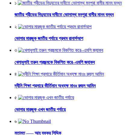
১
জাতীয় গ্রীডের বিদ্যুতের দাবীতে ভোলাস্থ মনপুরা বাসীর মানব বন্ধন
২
ভোলার মারজুক জাতীয় পর্যায়ে প্রথম রানার্সআপ
৩
খেলাধুলাই তরুন প্রজন্মকে বিকশিত করে–এমপি জ্যাকব
৪
দ্বীনি শিক্ষা প্রসারে কীর্তিমান অধ্যক্ষ মাওঃ রুহুল আমিন
৫
ভোলার মারজুক এখন জাতীয় পর্যায়ে
৬
মতামত —– আবু বক্কর সিদ্দিক