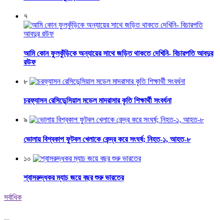
৭
আমি কোন ফুলকুঁড়িকে অন্যায়ের সাথে জড়িত থাকতে দেখিনি- বিচারপতি আবদুর
রউফ
৮
চরফ্যাসন রেসিডেন্সিয়াল মডেল মাদরাসার কৃতি শিক্ষার্থী সংবর্ধনা
৯
ভোলায় বিশ্বকাপ ফুটবল খেলাকে কেন্দ্র করে সংঘর্ষ; নিহত-১, আহত-৮
১০
শ্বাসরুদ্ধকর ম্যাচ জয়ে বছর শুরু ভারতের
সর্বাধিক