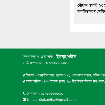
নৌযান শুমারি ২০
অবহিতকরণ সেমিনা
সম্পাদক ও প্রকাশক:-
ইউনুছ শরীফ
বার্তা সম্পাদক:- এম লোকমান হোসেন
ঠিকানাঃ- তানজীল কুঞ্জ, হাউজ ৮৯১, গোরস্তান সড়ক, উকিল পা
ঢাকা অফিস:- ৬/৯ ইস্টান প্লাজা, ৭০ বীর উত্তম সিআর দত্ত রো
মোবাইলঃ- ০১৭১৬৩০৫৯৩০
Email:- dipkantha@gmail.com