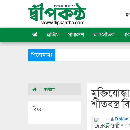
জাতীয়
সারাদেশ
আন্তর্জাতিক
রা
শিরোনামঃ
মুক্তিযোদ্
জাতীয়
শীতবস্ত্র 
বিষয়:
DipKan
প্রকাশিত: ৪:৪