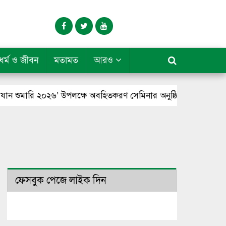
ধর্ম ও জীবন
মতামত
আরও
ারি ২০২৬’ উপলক্ষে অবহিতকরণ সেমিনার অনুষ্ঠিত
মেয়ের আত্মহত্যা
ফেসবুক পেজে লাইক দিন