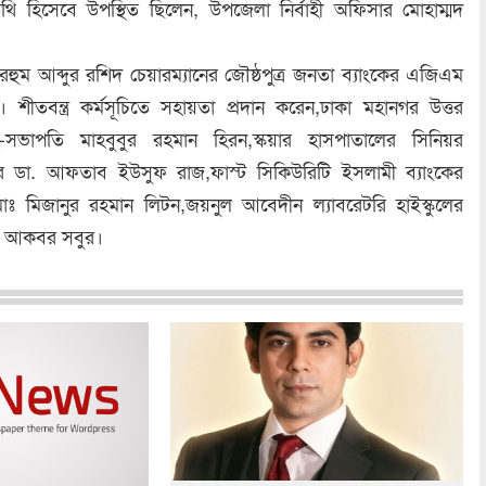
তিথি হিসেবে উপস্থিত ছিলেন, উপজেলা নির্বাহী অফিসার মোহাম্মদ
মরহুম আব্দুর রশিদ চেয়ারম্যানের জৌষ্ঠপুত্র জনতা ব্যাংকের এজিএম
 শীতবন্ত্র কর্মসূচিতে সহায়তা প্রদান করেন,ঢাকা মহানগর উত্তর
সভাপতি মাহবুবুর রহমান হিরন,স্কয়ার হাসপাতালের সিনিয়র
সর ডা. আফতাব ইউসুফ রাজ,ফাস্ট সিকিউরিটি ইসলামী ব্যাংকের
মোঃ মিজানুর রহমান লিটন,জয়নুল আবেদীন ল্যাবরেটরি হাইস্কুলের
ী আকবর সবুর।