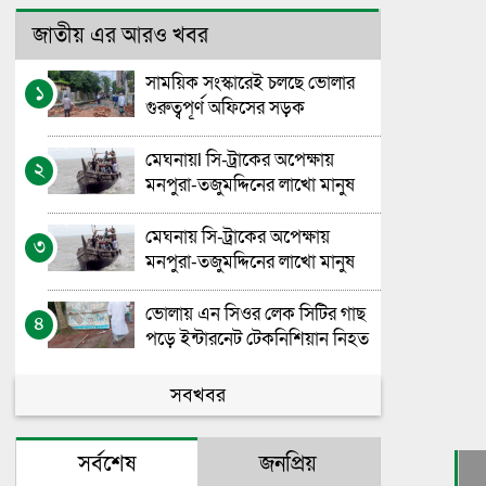
জাতীয় এর আরও খবর
সাময়িক সংস্কারেই চলছে ভোলার
১
গুরুত্বপূর্ণ অফিসের সড়ক
মেঘনায়l সি-ট্রাকের অপেক্ষায়
২
মনপুরা-তজুমদ্দিনের লাখো মানুষ
মেঘনায় সি-ট্রাকের অপেক্ষায়
৩
মনপুরা-তজুমদ্দিনের লাখো মানুষ
ভোলায় এন সিওর লেক সিটির গাছ
৪
পড়ে ইন্টারনেট টেকনিশিয়ান নিহত
ভোলা সরকারি মহিলা কলেজের
সবখবর
৫
এইচএসসি বাংলা পরীক্ষা নিয়ে
বিভ্রান্তির অবসান
সর্বশেষ
জনপ্রিয়
গণতন্ত্রের পথচলায় নীরব যোদ্ধাদের
৬