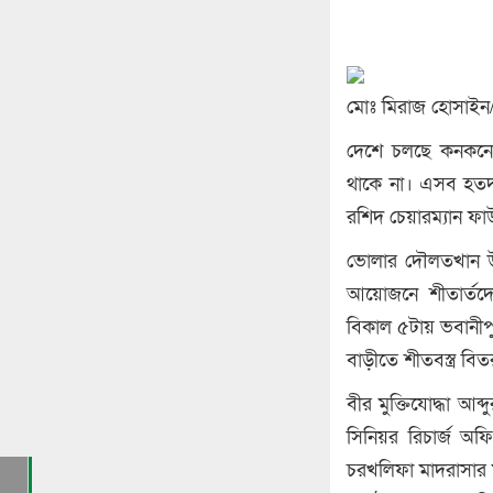
মোঃ মিরাজ হোসাইন/
দেশে চলছে কনকনে শ
থাকে না। এসব হতদরিদ
রশিদ চেয়ারম্যান ফা
ভোলার দৌলতখান উপজ
আয়োজনে শীতার্তদের
বিকাল ৫টায় ভবানীপুর
বাড়ীতে শীতবস্ত্র ব
বীর মুক্তিযোদ্ধা আব
সিনিয়র রিচার্জ অফ
চরখলিফা মাদরাসার ম