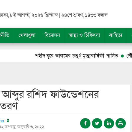
ঢাকা, ৮ই আগস্ট, ২০২৬ খ্রিস্টাব্দ | ২৪শে শ্রাবণ, ১৪৩৩ বঙ্গাব্দ
জনীতি
খেলাধুলা
বিনোদন
স্বাস্থ্য ও চিকিৎসা
সাহিত্য
শহীদ নূরে আলমের চতুর্থ মৃত্যুবার্ষিকী পালিত
নৌযান শুম
ধা আব্দুর রশিদ ফাউন্ডেশনের
বিতরণ
tha
২ অপরাহ্ণ, জানুয়ারি ৩, ২০২২