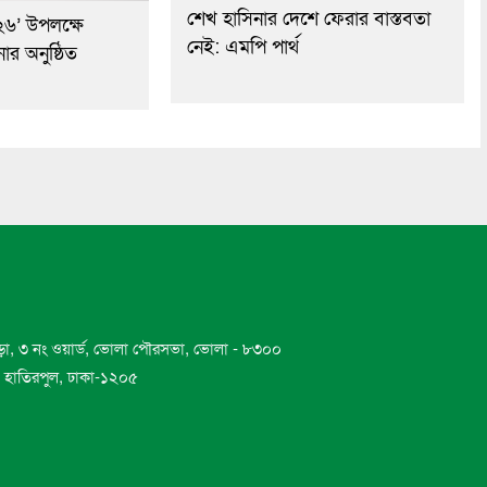
শেখ হাসিনার দেশে ফেরার বাস্তবতা
২৬’ উপলক্ষে
নেই: এমপি পার্থ
র অনুষ্ঠিত
ড়া, ৩ নং ওয়ার্ড, ভোলা পৌরসভা, ভোলা - ৮৩০০
ড, হাতিরপুল, ঢাকা-১২০৫