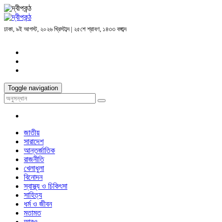
ঢাকা, ৯ই আগস্ট, ২০২৬ খ্রিস্টাব্দ | ২৫শে শ্রাবণ, ১৪৩৩ বঙ্গাব্দ
Toggle navigation
জাতীয়
সারাদেশ
আন্তর্জাতিক
রাজনীতি
খেলাধুলা
বিনোদন
স্বাস্থ্য ও চিকিৎসা
সাহিত্য
ধর্ম ও জীবন
মতামত
আরও