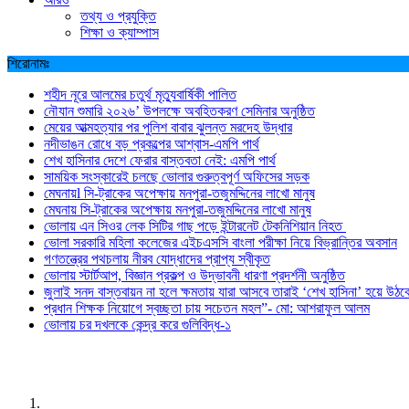
তথ্য ও প্রযুক্তি
শিক্ষা ও ক্যাম্পাস
শিরোনামঃ
শহীদ নূরে আলমের চতুর্থ মৃত্যুবার্ষিকী পালিত
নৌযান শুমারি ২০২৬’ উপলক্ষে অবহিতকরণ সেমিনার অনুষ্ঠিত
মেয়ের আত্মহত্যার পর পুলিশ বাবার ঝুলন্ত মরদেহ উদ্ধার
নদীভাঙন রোধে বড় প্রকল্পের আশ্বাস-এমপি পার্থ
শেখ হাসিনার দেশে ফেরার বাস্তবতা নেই: এমপি পার্থ
সাময়িক সংস্কারেই চলছে ভোলার গুরুত্বপূর্ণ অফিসের সড়ক
মেঘনায়l সি-ট্রাকের অপেক্ষায় মনপুরা-তজুমদ্দিনের লাখো মানুষ
মেঘনায় সি-ট্রাকের অপেক্ষায় মনপুরা-তজুমদ্দিনের লাখো মানুষ
ভোলায় এন সিওর লেক সিটির গাছ পড়ে ইন্টারনেট টেকনিশিয়ান নিহত
ভোলা সরকারি মহিলা কলেজের এইচএসসি বাংলা পরীক্ষা নিয়ে বিভ্রান্তির অবসান
গণতন্ত্রের পথচলায় নীরব যোদ্ধাদের প্রাপ্য স্বীকৃত
ভোলায় স্টার্টআপ, বিজ্ঞান প্রকল্প ও উদ্ভাবনী ধারণা প্রদর্শনী অনুষ্ঠিত
জুলাই সনদ বাস্তবায়ন না হলে ক্ষমতায় যারা আসবে তারাই ‘শেখ হাসিনা’ হয়ে উঠব
প্রধান শিক্ষক নিয়োগে স্বচ্ছতা চায় সচেতন মহল”- মো: আশরাফুল আলম
ভোলায় চর দখলকে কেন্দ্র করে গুলিবিদ্ধ-১