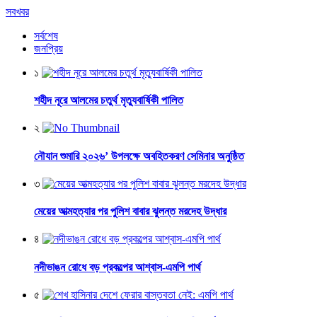
সবখবর
সর্বশেষ
জনপ্রিয়
১
শহীদ নূরে আলমের চতুর্থ মৃত্যুবার্ষিকী পালিত
২
নৌযান শুমারি ২০২৬’ উপলক্ষে অবহিতকরণ সেমিনার অনুষ্ঠিত
৩
মেয়ের আত্মহত্যার পর পুলিশ বাবার ঝুলন্ত মরদেহ উদ্ধার
৪
নদীভাঙন রোধে বড় প্রকল্পের আশ্বাস-এমপি পার্থ
৫