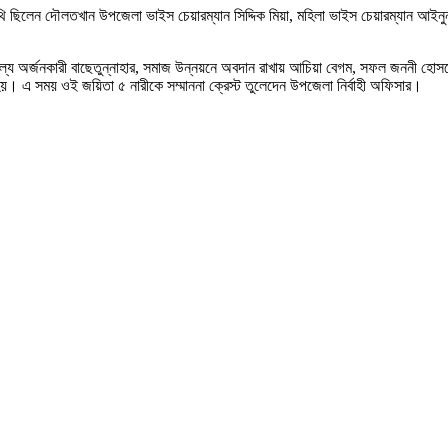
িথি ছিলেন দৌলতখান উপজেলা ভাইস চেয়ারম্যান সিদ্দিক মিয়া, মহিলা ভাইস চেয়ারম্যান আইনুন
ফল্য অর্জনকারী বাছেতুন্নাহার, সমাজ উন্নয়নে অবদান রাখায় আচিয়া বেগম, সফল জননী হোসনে
 হয়। এ সময় ওই জয়িতা ৫ নারীকে সম্মাননা ক্রেস্ট তুলেদেন উপজেলা নির্বাহী অফিসার।