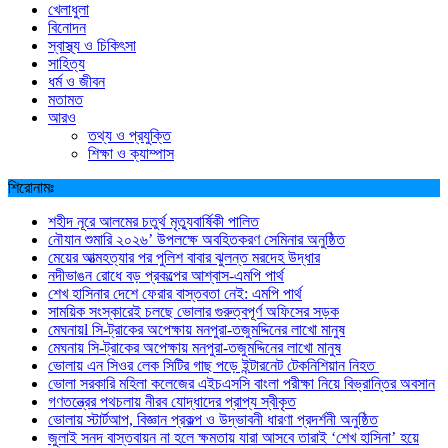
খেলাধুলা
বিনোদন
স্বাস্থ্য ও চিকিৎসা
সাহিত্য
ধর্ম ও জীবন
মতামত
আরও
তথ্য ও প্রযুক্তি
শিক্ষা ও ক্যাম্পাস
শিরোনামঃ
শহীদ নূরে আলমের চতুর্থ মৃত্যুবার্ষিকী পালিত
নৌযান শুমারি ২০২৬’ উপলক্ষে অবহিতকরণ সেমিনার অনুষ্ঠিত
মেয়ের আত্মহত্যার পর পুলিশ বাবার ঝুলন্ত মরদেহ উদ্ধার
নদীভাঙন রোধে বড় প্রকল্পের আশ্বাস-এমপি পার্থ
শেখ হাসিনার দেশে ফেরার বাস্তবতা নেই: এমপি পার্থ
সাময়িক সংস্কারেই চলছে ভোলার গুরুত্বপূর্ণ অফিসের সড়ক
মেঘনায়l সি-ট্রাকের অপেক্ষায় মনপুরা-তজুমদ্দিনের লাখো মানুষ
মেঘনায় সি-ট্রাকের অপেক্ষায় মনপুরা-তজুমদ্দিনের লাখো মানুষ
ভোলায় এন সিওর লেক সিটির গাছ পড়ে ইন্টারনেট টেকনিশিয়ান নিহত
ভোলা সরকারি মহিলা কলেজের এইচএসসি বাংলা পরীক্ষা নিয়ে বিভ্রান্তির অবসান
গণতন্ত্রের পথচলায় নীরব যোদ্ধাদের প্রাপ্য স্বীকৃত
ভোলায় স্টার্টআপ, বিজ্ঞান প্রকল্প ও উদ্ভাবনী ধারণা প্রদর্শনী অনুষ্ঠিত
জুলাই সনদ বাস্তবায়ন না হলে ক্ষমতায় যারা আসবে তারাই ‘শেখ হাসিনা’ হয়ে