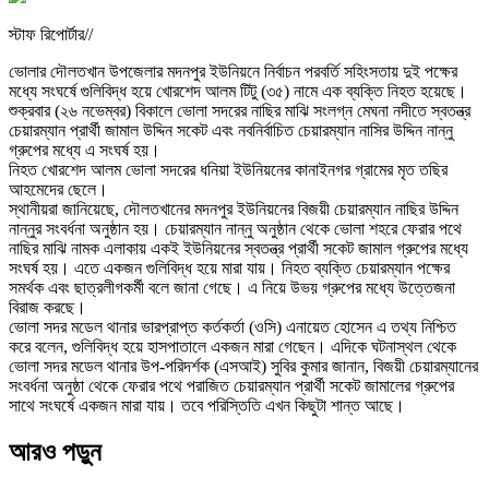
স্টাফ রিপোর্টার//
ভোলার দৌলতখান উপজেলার মদনপুর ইউনিয়নে নির্বাচন পরবর্তি সহিংসতায় দুই পক্ষের
মধ্যে সংঘর্ষে গুলিবিদ্ধ হয়ে খোরশেদ আলম টিটু (৩৫) নামে এক ব্যক্তি নিহত হয়েছে।
শুক্রবার (২৬ নভেম্বর) বিকালে ভোলা সদরের নাছির মাঝি সংলগ্ন মেঘনা নদীতে স্বতন্ত্র
চেয়ারম্যান প্রার্থী জামাল উদ্দিন সকেট এবং নবনির্বাচিত চেয়ারম্যান নাসির উদ্দিন নান্নু
গ্রুপের মধ্যে এ সংঘর্ষ হয়।
নিহত খোরশেদ আলম ভোলা সদরের ধনিয়া ইউনিয়নের কানাইনগর গ্রামের মৃত তছির
আহমেদের ছেলে।
স্থানীয়রা জানিয়েছে, দৌলতখানের মদনপুর ইউনিয়নের বিজয়ী চেয়ারম্যান নাছির উদ্দিন
নান্নুর সংবর্ধনা অনুষ্ঠান হয়। চেয়ারম্যান নান্নু অনুষ্ঠান থেকে ভোলা শহরে ফেরার পথে
নাছির মাঝি নামক এলাকায় একই ইউনিয়নের স্বতন্ত্র প্রার্থী সকেট জামাল গ্রুপের মধ্যে
সংঘর্ষ হয়। এতে একজন গুলিবিদ্ধ হয়ে মারা যায়। নিহত ব্যক্তি চেয়ারম্যান পক্ষের
সমর্থক এবং ছাত্রলীগকর্মী বলে জানা গেছে। এ নিয়ে উভয় গ্রুপের মধ্যে উত্তেজনা
বিরাজ করছে।
ভোলা সদর মডেল থানার ভারপ্রাপ্ত কর্তকর্তা (ওসি) এনায়েত হোসেন এ তথ্য নিশ্চিত
করে বলেন, গুলিবিদ্ধ হয়ে হাসপাতালে একজন মারা গেছেন। এদিকে ঘটনাস্থল থেকে
ভোলা সদর মডেল থানার উপ-পরিদর্শক (এসআই) সুবির কুমার জানান, বিজয়ী চেয়ারম্যানের
সংবর্ধনা অনুষ্ঠা থেকে ফেরার পথে পরাজিত চেয়ারম্যান প্রার্থী সকেট জামালের গ্রুপের
সাথে সংঘর্ষে একজন মারা যায়। তবে পরিস্তিতি এখন কিছুটা শান্ত আছে।
আরও পড়ুন