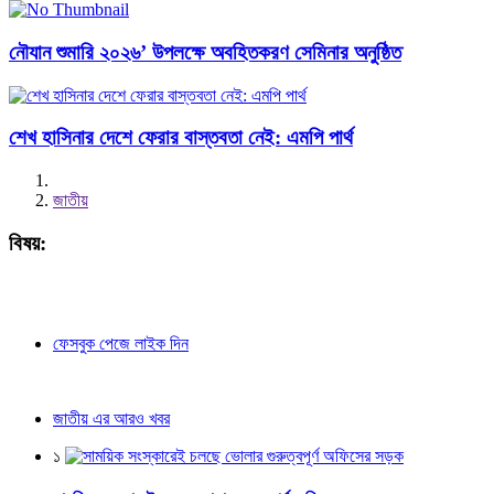
নৌযান শুমারি ২০২৬’ উপলক্ষে অবহিতকরণ সেমিনার অনুষ্ঠিত
শেখ হাসিনার দেশে ফেরার বাস্তবতা নেই: এমপি পার্থ
জাতীয়
বিষয়:
ফেসবুক পেজে লাইক দিন
জাতীয় এর আরও খবর
১