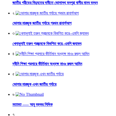
জাতীয় গ্রীডের বিদ্যুতের দাবীতে ভোলাস্থ মনপুরা বাসীর মানব বন্ধন
২
ভোলার মারজুক জাতীয় পর্যায়ে প্রথম রানার্সআপ
৩
খেলাধুলাই তরুন প্রজন্মকে বিকশিত করে–এমপি জ্যাকব
৪
দ্বীনি শিক্ষা প্রসারে কীর্তিমান অধ্যক্ষ মাওঃ রুহুল আমিন
৫
ভোলার মারজুক এখন জাতীয় পর্যায়ে
৬
মতামত —– আবু বক্কর সিদ্দিক
৭