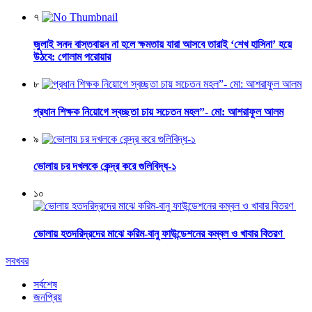
৭
জুলাই সনদ বাস্তবায়ন না হলে ক্ষমতায় যারা আসবে তারাই ‘শেখ হাসিনা’ হয়ে
উঠবে: গোলাম পরোয়ার
৮
প্রধান শিক্ষক নিয়োগে স্বচ্ছতা চায় সচেতন মহল”- মো: আশরাফুল আলম
৯
ভোলায় চর দখলকে কেন্দ্র করে গুলিবিদ্ধ-১
১০
ভোলায় হতদরিদ্রদের মাঝে করিম-বানু ফাউন্ডেশনের কম্বল ও খাবার বিতরণ
সবখবর
সর্বশেষ
জনপ্রিয়