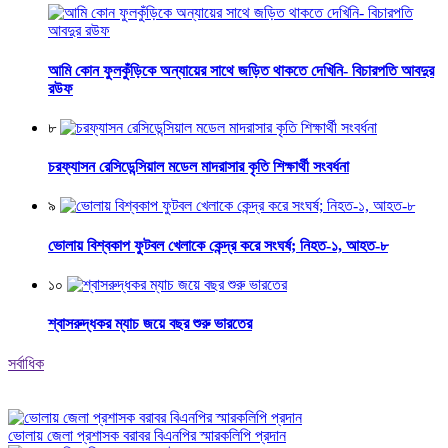
আমি কোন ফুলকুঁড়িকে অন্যায়ের সাথে জড়িত থাকতে দেখিনি- বিচারপতি আবদুর
রউফ
৮
চরফ্যাসন রেসিডেন্সিয়াল মডেল মাদরাসার কৃতি শিক্ষার্থী সংবর্ধনা
৯
ভোলায় বিশ্বকাপ ফুটবল খেলাকে কেন্দ্র করে সংঘর্ষ; নিহত-১, আহত-৮
১০
শ্বাসরুদ্ধকর ম্যাচ জয়ে বছর শুরু ভারতের
সর্বাধিক
ভোলায় জেলা প্রশাসক বরাবর বিএনপির স্মারকলিপি প্রদান