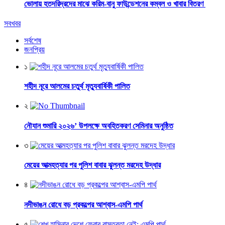
ভোলায় হতদরিদ্রদের মাঝে করিম-বানু ফাউন্ডেশনের কম্বল ও খাবার বিতরণ
সবখবর
সর্বশেষ
জনপ্রিয়
১
শহীদ নূরে আলমের চতুর্থ মৃত্যুবার্ষিকী পালিত
২
নৌযান শুমারি ২০২৬’ উপলক্ষে অবহিতকরণ সেমিনার অনুষ্ঠিত
৩
মেয়ের আত্মহত্যার পর পুলিশ বাবার ঝুলন্ত মরদেহ উদ্ধার
৪
নদীভাঙন রোধে বড় প্রকল্পের আশ্বাস-এমপি পার্থ
৫