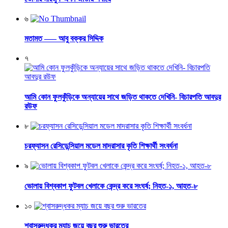
৬
মতামত —– আবু বক্কর সিদ্দিক
৭
আমি কোন ফুলকুঁড়িকে অন্যায়ের সাথে জড়িত থাকতে দেখিনি- বিচারপতি আবদুর
রউফ
৮
চরফ্যাসন রেসিডেন্সিয়াল মডেল মাদরাসার কৃতি শিক্ষার্থী সংবর্ধনা
৯
ভোলায় বিশ্বকাপ ফুটবল খেলাকে কেন্দ্র করে সংঘর্ষ; নিহত-১, আহত-৮
১০
শ্বাসরুদ্ধকর ম্যাচ জয়ে বছর শুরু ভারতের