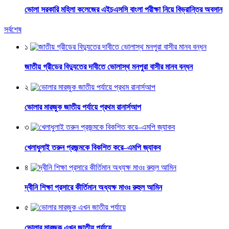
ভোলা সরকারি মহিলা কলেজের এইচএসসি বাংলা পরীক্ষা নিয়ে বিভ্রান্তির অবসান
সর্বশেষ
১
জাতীয় গ্রীডের বিদ্যুতের দাবীতে ভোলাস্থ মনপুরা বাসীর মানব বন্ধন
২
ভোলার মারজুক জাতীয় পর্যায়ে প্রথম রানার্সআপ
৩
খেলাধুলাই তরুন প্রজন্মকে বিকশিত করে–এমপি জ্যাকব
৪
দ্বীনি শিক্ষা প্রসারে কীর্তিমান অধ্যক্ষ মাওঃ রুহুল আমিন
৫
ভোলার মারজুক এখন জাতীয় পর্যায়ে