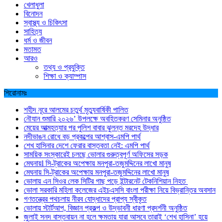
খেলাধুলা
বিনোদন
স্বাস্থ্য ও চিকিৎসা
সাহিত্য
ধর্ম ও জীবন
মতামত
আরও
তথ্য ও প্রযুক্তি
শিক্ষা ও ক্যাম্পাস
শিরোনামঃ
শহীদ নূরে আলমের চতুর্থ মৃত্যুবার্ষিকী পালিত
নৌযান শুমারি ২০২৬’ উপলক্ষে অবহিতকরণ সেমিনার অনুষ্ঠিত
মেয়ের আত্মহত্যার পর পুলিশ বাবার ঝুলন্ত মরদেহ উদ্ধার
নদীভাঙন রোধে বড় প্রকল্পের আশ্বাস-এমপি পার্থ
শেখ হাসিনার দেশে ফেরার বাস্তবতা নেই: এমপি পার্থ
সাময়িক সংস্কারেই চলছে ভোলার গুরুত্বপূর্ণ অফিসের সড়ক
মেঘনায়l সি-ট্রাকের অপেক্ষায় মনপুরা-তজুমদ্দিনের লাখো মানুষ
মেঘনায় সি-ট্রাকের অপেক্ষায় মনপুরা-তজুমদ্দিনের লাখো মানুষ
ভোলায় এন সিওর লেক সিটির গাছ পড়ে ইন্টারনেট টেকনিশিয়ান নিহত
ভোলা সরকারি মহিলা কলেজের এইচএসসি বাংলা পরীক্ষা নিয়ে বিভ্রান্তির অবসান
গণতন্ত্রের পথচলায় নীরব যোদ্ধাদের প্রাপ্য স্বীকৃত
ভোলায় স্টার্টআপ, বিজ্ঞান প্রকল্প ও উদ্ভাবনী ধারণা প্রদর্শনী অনুষ্ঠিত
জুলাই সনদ বাস্তবায়ন না হলে ক্ষমতায় যারা আসবে তারাই ‘শেখ হাসিনা’ হয়ে