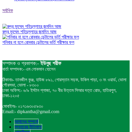
সর্বাধিক
রুদ্র মুহম্মদ শহিদুল্লাহর জন্মদিন আজ
শনিবার না হলে রোববার ডেন্টালের ভর্তি পরীক্ষার ফল
সম্পাদক ও প্রকাশক:-
ইউনুছ শরীফ
বার্তা সম্পাদক:- এম লোকমান হোসেন
ঠিকানাঃ- তানজীল কুঞ্জ, হাউজ ৮৯১, গোরস্তান সড়ক, উকিল পাড়া, ৩ নং ওয়ার্ড, ভোলা
পৌরসভা, ভোলা - ৮৩০০
ঢাকা অফিস:- ৬/৯ ইস্টান প্লাজা, ৭০ বীর উত্তম সিআর দত্ত রোড, হাতিরপুল,
ঢাকা-১২০৫
মোবাইলঃ- ০১৭১৬৩০৫৯৩০
Email:- dipkantha@gmail.com
আমাদের সম্পর্কে
ব্যবহারের নীতিমালা