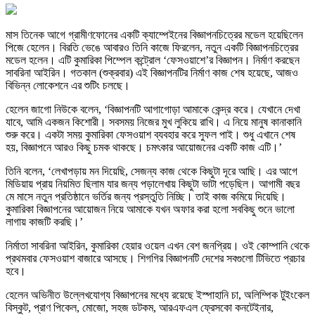
মাস তিনেক আগে গ্রামীণফোনের একটি ক্যাম্পেইনের বিজ্ঞাপনচিত্রের মডেল হয়েছিলেন
পিজে হেলেন। বিরতি ভেঙে আবারও তিনি কাজে ফিরলেন, নতুন একটি বিজ্ঞাপনচিত্রের
মডেল হলেন। এটি কুমারিকা পিম্পেল কন্ট্রোল ‘ফেসওয়াশে’র বিজ্ঞাপন। নির্মাণ করছেন
সাবরিনা আইরিন। গতকাল (শুক্রবার) এই বিজ্ঞাপনটির নির্মাণ কাজ শেষ হয়েছে, আজও
বিভিন্ন লোকেশনে এর শুটিং চলছে।
হেলেন জাগো নিউকে বলেন, ‘বিজ্ঞাপনটি আগাগোড়া আমাকে কেন্দ্র করে। যেখানে দেখা
যাবে, আমি একজন কিশোরী। সবসময় নিজের মুখ লুকিয়ে রাখি। এ নিয়ে মানুষ কানাকানি
শুরু করে। একটা সময় কুমারিকা ফেসওয়াশ ব্যবহার করে সুফল পাই। শুধু এখানে শেষ
হয়, বিজ্ঞাপনে আরও কিছু চমক থাকছে। চমৎকার আয়োজনের একটি কাজ এটি।’
তিনি বলেন, ‘লেখাপড়ায় মন দিয়েছি, সেজন্য কাজ থেকে কিছুটা দূরে আছি। এর আগে
মিডিয়ায় প্রায় নিয়মিত ছিলাম যার জন্য পড়ালেখায় কিছুটা ভাটা পড়েছিল। আগামী বছর
মে মাসে নতুন প্রতিষ্ঠানে ভর্তির জন্য প্রস্তুতি নিচ্ছি। তাই কাজ কমিয়ে দিয়েছি।
কুমারিকা বিজ্ঞাপনের আয়োজন নিয়ে আমাকে যখন অফার করা হলো সবকিছু শুনে ভালো
লাগায় কাজটি করছি।’
নির্মাতা সাবরিনা আইরিন, কুমারিকা হেয়ার ওয়েল এখন বেশ জনপ্রিয়। ওই কোম্পানি থেকে
প্রথমবার ফেসওয়াশ বাজারে আসছে। শিগগির বিজ্ঞাপনটি দেশের সবগুলো টিভিতে প্রচার
হবে।
হেলেন অভিনীত উল্লেখযোগ্য বিজ্ঞাপনের মধ্যে রয়েছে ইস্পাহানি চা, অলিম্পিক টুইংকেল
বিস্কুট, প্রাণ পিকেল, মোজো, সহজ ডটকম, আরএফএল ফ্রেসকো কনটেইনার,