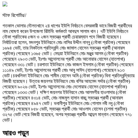
স্টাফ রিপোর্টার//
গতকাল ভোলার দৌলতখানে ২য় ধাপের ইউপি নির্বাচনে বেসরকারী ভাবে বিজয়ী প্রার্থীদের
নাম ঘোষণা করেন উপজেলা রিটার্নিং কর্মকর্তা আবদুস সালাম খান। ৭টি ইউপি নির্বাচনে
নৌকা প্রতিকের ৫জন ও ২জন স্বতন্ত্র প্রার্থী চেয়ারম্যান পদে বিজয়ী হয়েছেন।
নির্বাচিতরা হলেন, মদনপুর ইউনিয়নে মোঃ নাসির উদ্দীন নান্নু (নৌকা প্রতিক) পেয়েছেন
১৬৯৪ ভোট, তার নিকটতম প্রতিদ্বন্দি মোঃ জামাল হোসেন স্বতন্ত্র প্রার্থী (আনারস
প্রতিক) পেয়েছেন ১৩৬৫ ভোট। মেদুয়া ইউনিয়নে মোঃ মঞ্জুর আলম (নৌকা প্রতীক)
পেয়েছেন ২৯০৩ ভোট, ইঃশাঃ আন্দোলনের প্রার্থী মোঃ আনোয়ার হোসেন (হাতপাখা)
পেয়েছেন ৩৩১ ভোট। চরপাতা ইউনিয়নে মোঃ কাজল ইসলাম (নৌকা প্রতীক) পেয়েছেন
১১১৪৯ ভোট, ইঃশাঃ আন্দোলনের প্রার্থী মোঃ আবু সাঈদ (হাতপাখা) পেয়েছেন ৯১৩
ভোট।চরখলিফা ইউনিয়নে মোঃ শামীম হোসেন অমি (নৌকা প্রতিক) বিনা প্রতিদ্বন্দ্বিতায়
বিজয়ী হয়েছেন। উত্তর জয়নগর ইউনিয়নে মোঃ বশির আহমেদ সর্দার (নৌকা প্রতীক)
পেয়েছেন ৯০২৬ ভোট, ইঃশাঃ আন্দোলনের মোঃ দেলোয়ার হোসেন (হাতপাখা প্রতিক)
পেয়েছেন ১৩৩৩ ভোট। দক্ষিণ জয়নগর ইউনিয়নে মোঃ আলমগীর হাওলাদার (নৌকা
প্রতীক) পেয়েছেন ৪৩১৪ ভোট, মোঃ নাজমুল হাসান বাচ্চু স্বতন্ত্র প্রার্থী (আনারস
প্রতিক) পেয়েছেন ৪৯৪৭ ভোট। ভবানীপুর ইউনিয়নে মোঃ গোলাম নবী নবু (নৌকা
প্রতীক) পেয়েছেন ৮৫৮ ভোট, স্বতন্ত্র প্রার্থী মোঃ আওলাদ হোসেন (চশমা প্রতীক)
৩২৭৫ ভোট পেয়ে বিজয়ী হয়েছেন, অপর স্বতন্ত্র প্রার্থীঃ আব্দুল মান্নান পেয়েছেন ৭৭১
ভোট।
আরও পড়ুন