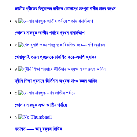
জাতীয় গ্রীডের বিদ্যুতের দাবীতে ভোলাস্থ মনপুরা বাসীর মানব বন্ধন
২
ভোলার মারজুক জাতীয় পর্যায়ে প্রথম রানার্সআপ
৩
খেলাধুলাই তরুন প্রজন্মকে বিকশিত করে–এমপি জ্যাকব
৪
দ্বীনি শিক্ষা প্রসারে কীর্তিমান অধ্যক্ষ মাওঃ রুহুল আমিন
৫
ভোলার মারজুক এখন জাতীয় পর্যায়ে
৬
মতামত —– আবু বক্কর সিদ্দিক