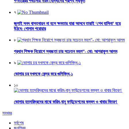
গণতন্ত্রের পথচলায় নীরব যোদ্ধাদের প্রাপ্য স্বীকৃত
৭
জুলাই সনদ বাস্তবায়ন না হলে ক্ষমতায় যারা আসবে তারাই ‘শেখ হাসিনা’ হয়ে
উঠবে: গোলাম পরোয়ার
৮
প্রধান শিক্ষক নিয়োগে স্বচ্ছতা চায় সচেতন মহল”- মো: আশরাফুল আলম
৯
ভোলায় চর দখলকে কেন্দ্র করে গুলিবিদ্ধ-১
১০
ভোলায় হতদরিদ্রদের মাঝে করিম-বানু ফাউন্ডেশনের কম্বল ও খাবার বিতরণ
সবখবর
সর্বশেষ
জনপ্রিয়