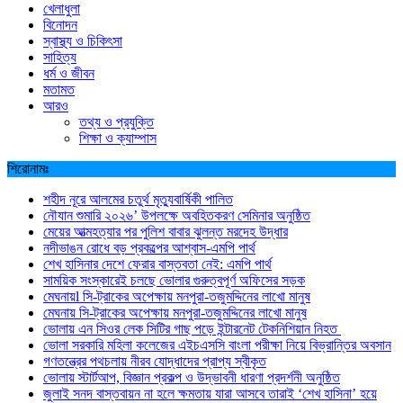
খেলাধুলা
বিনোদন
স্বাস্থ্য ও চিকিৎসা
সাহিত্য
ধর্ম ও জীবন
মতামত
আরও
তথ্য ও প্রযুক্তি
শিক্ষা ও ক্যাম্পাস
শিরোনামঃ
শহীদ নূরে আলমের চতুর্থ মৃত্যুবার্ষিকী পালিত
নৌযান শুমারি ২০২৬’ উপলক্ষে অবহিতকরণ সেমিনার অনুষ্ঠিত
মেয়ের আত্মহত্যার পর পুলিশ বাবার ঝুলন্ত মরদেহ উদ্ধার
নদীভাঙন রোধে বড় প্রকল্পের আশ্বাস-এমপি পার্থ
শেখ হাসিনার দেশে ফেরার বাস্তবতা নেই: এমপি পার্থ
সাময়িক সংস্কারেই চলছে ভোলার গুরুত্বপূর্ণ অফিসের সড়ক
মেঘনায়l সি-ট্রাকের অপেক্ষায় মনপুরা-তজুমদ্দিনের লাখো মানুষ
মেঘনায় সি-ট্রাকের অপেক্ষায় মনপুরা-তজুমদ্দিনের লাখো মানুষ
ভোলায় এন সিওর লেক সিটির গাছ পড়ে ইন্টারনেট টেকনিশিয়ান নিহত
ভোলা সরকারি মহিলা কলেজের এইচএসসি বাংলা পরীক্ষা নিয়ে বিভ্রান্তির অবসান
গণতন্ত্রের পথচলায় নীরব যোদ্ধাদের প্রাপ্য স্বীকৃত
ভোলায় স্টার্টআপ, বিজ্ঞান প্রকল্প ও উদ্ভাবনী ধারণা প্রদর্শনী অনুষ্ঠিত
জুলাই সনদ বাস্তবায়ন না হলে ক্ষমতায় যারা আসবে তারাই ‘শেখ হাসিনা’ হয়ে