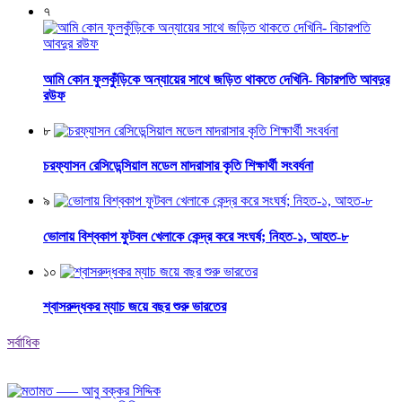
৭
আমি কোন ফুলকুঁড়িকে অন্যায়ের সাথে জড়িত থাকতে দেখিনি- বিচারপতি আবদুর
রউফ
৮
চরফ্যাসন রেসিডেন্সিয়াল মডেল মাদরাসার কৃতি শিক্ষার্থী সংবর্ধনা
৯
ভোলায় বিশ্বকাপ ফুটবল খেলাকে কেন্দ্র করে সংঘর্ষ; নিহত-১, আহত-৮
১০
শ্বাসরুদ্ধকর ম্যাচ জয়ে বছর শুরু ভারতের
সর্বাধিক