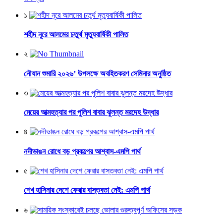
১
শহীদ নূরে আলমের চতুর্থ মৃত্যুবার্ষিকী পালিত
২
নৌযান শুমারি ২০২৬’ উপলক্ষে অবহিতকরণ সেমিনার অনুষ্ঠিত
৩
মেয়ের আত্মহত্যার পর পুলিশ বাবার ঝুলন্ত মরদেহ উদ্ধার
৪
নদীভাঙন রোধে বড় প্রকল্পের আশ্বাস-এমপি পার্থ
৫
শেখ হাসিনার দেশে ফেরার বাস্তবতা নেই: এমপি পার্থ
৬