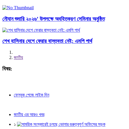
নৌযান শুমারি ২০২৬’ উপলক্ষে অবহিতকরণ সেমিনার অনুষ্ঠিত
শেখ হাসিনার দেশে ফেরার বাস্তবতা নেই: এমপি পার্থ
জাতীয়
বিষয়:
ফেসবুক পেজে লাইক দিন
জাতীয় এর আরও খবর
১