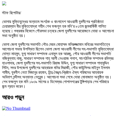
স্টাফ রিপোটার/
ভোলায় মুক্তিযুদ্ধের অন্যতম সংগঠক ও বাংলাদেশ আওয়ামী যুবলীগের প্রতিষ্ঠাতা
চেয়ারম্যান বীর মুক্তিযোদ্ধা শহীদ শেখ ফজলুল হক মনি’র ৮১তম জন্মবার্ষিকী পালিত
হয়েছে। শুক্রবার বিকেলে পৌরসভা চত্বরে জেলা যুবলীগের আয়োজনে দোয়া ও আলোচনা
সভা অনুষ্ঠিত হয়।
ভোলা জেলা যুবলীগের সভাপতি পৌর মেয়ব মোহাম্মদ মনিরুজ্জামান মনিরের সভাপতিত্বে
আলোচনা সভায় উপস্থিত ছিলেন ভোলা জেলা আওয়ামী লীগের সহ-সভাপতি মুক্তিযোদ্ধা
দোস্ত মাহমুদ, যুগ্ম সাধারণ সম্পাদক এনামুল হক আরজু, পৌর আওয়ামী লীগের সভাপতি
নজিবুল্লাহ নাজু, সাধারণ সম্পাদক শাহ্ আলী নেওয়াজ পলাশ, সাংগঠনিক সম্পাদক রবিশ্বর
হাওলাদার, জেলা যুবলীগের সহ-সভাপতি রিয়াজ উদ্দিন, যুগ্ম সাধারণ সম্পাদক শাহাবুদ্দিন
লিটন, সদর উপজেলা যুবলীগের আহবায়ক মনির মিয়াজী, পৌর কাউন্সিলর মাইনুল ইসলাম
শামীম, যুবলীগ নেতা মিজানুর রহমান, হিন্দু-বৈদ্ধ্য-খ্রিষ্ঠান ঐক্য পরিষদের আহবায়ক
অবিনাশ নন্দীসহ অন্যান্য নেতৃবৃন্দ। আলোচনা সভা শেষে দোয়া মোনাজাত অনুষ্ঠিত হয়।
শেখ ফজলুল হক মনি ১৯৩৯ সালের ৪ ডিসেম্বর গোপালগঞ্জের টুঙ্গিপাড়ার শেখ পরিবারে
জন্ম গ্রহন করেন।
আরও পড়ুন