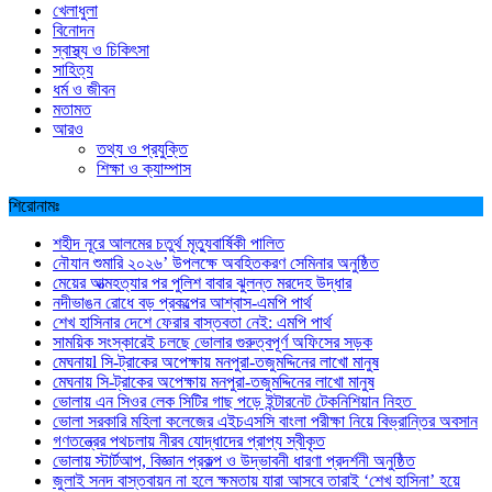
খেলাধুলা
বিনোদন
স্বাস্থ্য ও চিকিৎসা
সাহিত্য
ধর্ম ও জীবন
মতামত
আরও
তথ্য ও প্রযুক্তি
শিক্ষা ও ক্যাম্পাস
শিরোনামঃ
শহীদ নূরে আলমের চতুর্থ মৃত্যুবার্ষিকী পালিত
নৌযান শুমারি ২০২৬’ উপলক্ষে অবহিতকরণ সেমিনার অনুষ্ঠিত
মেয়ের আত্মহত্যার পর পুলিশ বাবার ঝুলন্ত মরদেহ উদ্ধার
নদীভাঙন রোধে বড় প্রকল্পের আশ্বাস-এমপি পার্থ
শেখ হাসিনার দেশে ফেরার বাস্তবতা নেই: এমপি পার্থ
সাময়িক সংস্কারেই চলছে ভোলার গুরুত্বপূর্ণ অফিসের সড়ক
মেঘনায়l সি-ট্রাকের অপেক্ষায় মনপুরা-তজুমদ্দিনের লাখো মানুষ
মেঘনায় সি-ট্রাকের অপেক্ষায় মনপুরা-তজুমদ্দিনের লাখো মানুষ
ভোলায় এন সিওর লেক সিটির গাছ পড়ে ইন্টারনেট টেকনিশিয়ান নিহত
ভোলা সরকারি মহিলা কলেজের এইচএসসি বাংলা পরীক্ষা নিয়ে বিভ্রান্তির অবসান
গণতন্ত্রের পথচলায় নীরব যোদ্ধাদের প্রাপ্য স্বীকৃত
ভোলায় স্টার্টআপ, বিজ্ঞান প্রকল্প ও উদ্ভাবনী ধারণা প্রদর্শনী অনুষ্ঠিত
জুলাই সনদ বাস্তবায়ন না হলে ক্ষমতায় যারা আসবে তারাই ‘শেখ হাসিনা’ হয়ে