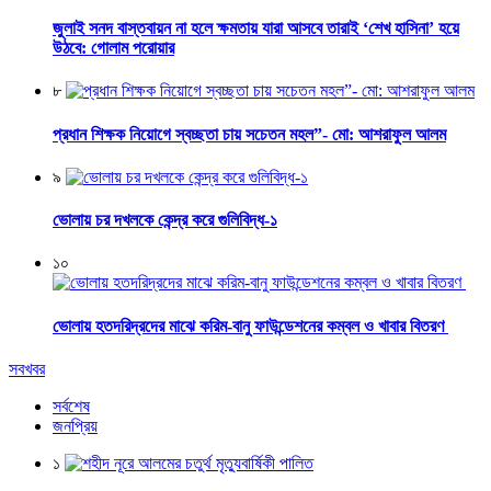
জুলাই সনদ বাস্তবায়ন না হলে ক্ষমতায় যারা আসবে তারাই ‘শেখ হাসিনা’ হয়ে
উঠবে: গোলাম পরোয়ার
৮
প্রধান শিক্ষক নিয়োগে স্বচ্ছতা চায় সচেতন মহল”- মো: আশরাফুল আলম
৯
ভোলায় চর দখলকে কেন্দ্র করে গুলিবিদ্ধ-১
১০
ভোলায় হতদরিদ্রদের মাঝে করিম-বানু ফাউন্ডেশনের কম্বল ও খাবার বিতরণ
সবখবর
সর্বশেষ
জনপ্রিয়
১