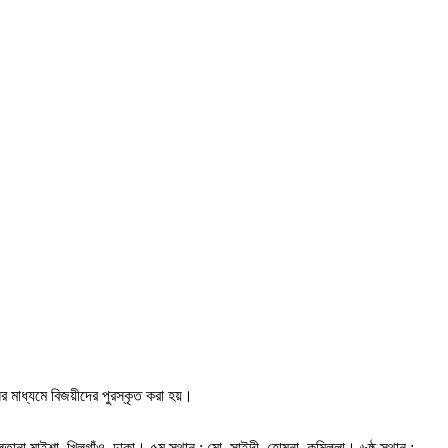
 মাধ্যমে বিজয়ীদের পুরস্কৃত করা হয়।
লতানা মাইশা, খিলগাঁও, ঢাকা। ৫ম স্থান : মো. সাইদী, হোমনা, কুমিল্লা। ৬ষ্ঠ স্থান :