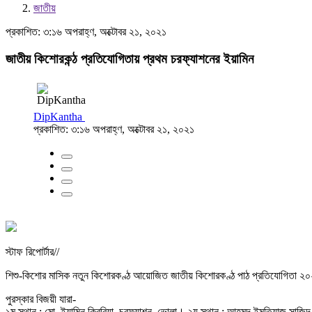
জাতীয়
প্রকাশিত: ৩:১৬ অপরাহ্ণ, অক্টোবর ২১, ২০২১
জাতীয় কিশোরকন্ঠ প্রতিযোগিতায় প্রথম চরফ্যাশনের ইয়ামিন
DipKantha
প্রকাশিত: ৩:১৬ অপরাহ্ণ, অক্টোবর ২১, ২০২১
স্টাফ রিপোর্টার//
শিশু-কিশোর মাসিক নতুন কিশোরকণ্ঠ আয়োজিত জাতীয় কিশোরকণ্ঠ পাঠ প্রতিযোগিতা ২০২১-এর প
পুরস্কার বিজয়ী যারা-
১ম স্থান : মো. ইয়ামিন কিবরিয়া, চরফ্যাশন, ভোলা। ২য় স্থান : আহমদ ইমতিয়াজ সাজিদ, রা