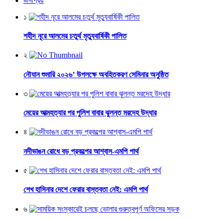
জনপ্রিয়
১
শহীদ নূরে আলমের চতুর্থ মৃত্যুবার্ষিকী পালিত
২
নৌযান শুমারি ২০২৬’ উপলক্ষে অবহিতকরণ সেমিনার অনুষ্ঠিত
৩
মেয়ের আত্মহত্যার পর পুলিশ বাবার ঝুলন্ত মরদেহ উদ্ধার
৪
নদীভাঙন রোধে বড় প্রকল্পের আশ্বাস-এমপি পার্থ
৫
শেখ হাসিনার দেশে ফেরার বাস্তবতা নেই: এমপি পার্থ
৬