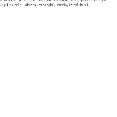
া, পঞ্চগড়। ১০ স্থান : জীবান আহমদ আশ্রাফী, কমলগঞ্জ, মৌলভীবাজার।