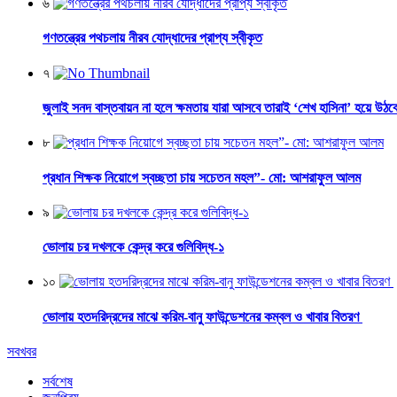
৬
গণতন্ত্রের পথচলায় নীরব যোদ্ধাদের প্রাপ্য স্বীকৃত
৭
জুলাই সনদ বাস্তবায়ন না হলে ক্ষমতায় যারা আসবে তারাই ‘শেখ হাসিনা’ হয়ে উঠব
৮
প্রধান শিক্ষক নিয়োগে স্বচ্ছতা চায় সচেতন মহল”- মো: আশরাফুল আলম
৯
ভোলায় চর দখলকে কেন্দ্র করে গুলিবিদ্ধ-১
১০
ভোলায় হতদরিদ্রদের মাঝে করিম-বানু ফাউন্ডেশনের কম্বল ও খাবার বিতরণ
সবখবর
সর্বশেষ