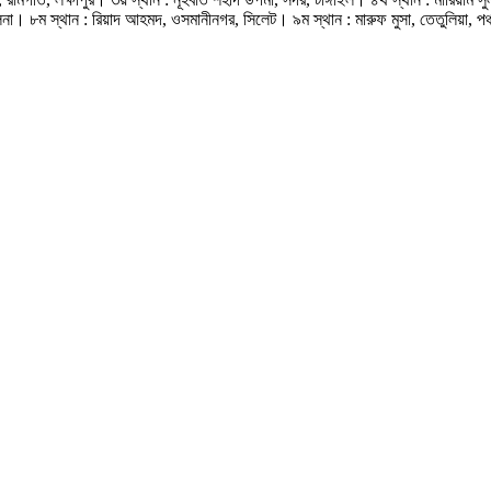
, খুলনা। ৮ম স্থান : রিয়াদ আহমদ, ওসমানীনগর, সিলেট। ৯ম স্থান : মারুফ মুসা, তেতুলিয়