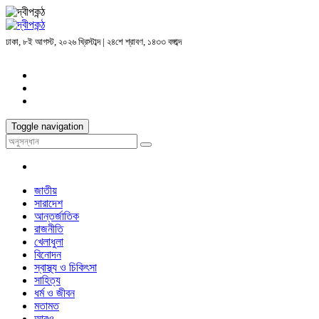
ঢাকা, ৮ই আগস্ট, ২০২৬ খ্রিস্টাব্দ | ২৪শে শ্রাবণ, ১৪৩৩ বঙ্গাব্দ
Toggle navigation
জাতীয়
সারাদেশ
আন্তর্জাতিক
রাজনীতি
খেলাধুলা
বিনোদন
স্বাস্থ্য ও চিকিৎসা
সাহিত্য
ধর্ম ও জীবন
মতামত
আরও