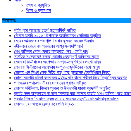
তথ্য ও প্রযুক্তি
শিক্ষা ও ক্যাম্পাস
শিরোনামঃ
শহীদ নূরে আলমের চতুর্থ মৃত্যুবার্ষিকী পালিত
নৌযান শুমারি ২০২৬’ উপলক্ষে অবহিতকরণ সেমিনার অনুষ্ঠিত
মেয়ের আত্মহত্যার পর পুলিশ বাবার ঝুলন্ত মরদেহ উদ্ধার
নদীভাঙন রোধে বড় প্রকল্পের আশ্বাস-এমপি পার্থ
শেখ হাসিনার দেশে ফেরার বাস্তবতা নেই: এমপি পার্থ
সাময়িক সংস্কারেই চলছে ভোলার গুরুত্বপূর্ণ অফিসের সড়ক
মেঘনায়l সি-ট্রাকের অপেক্ষায় মনপুরা-তজুমদ্দিনের লাখো মানুষ
মেঘনায় সি-ট্রাকের অপেক্ষায় মনপুরা-তজুমদ্দিনের লাখো মানুষ
ভোলায় এন সিওর লেক সিটির গাছ পড়ে ইন্টারনেট টেকনিশিয়ান নিহত
ভোলা সরকারি মহিলা কলেজের এইচএসসি বাংলা পরীক্ষা নিয়ে বিভ্রান্তির অবসান
গণতন্ত্রের পথচলায় নীরব যোদ্ধাদের প্রাপ্য স্বীকৃত
ভোলায় স্টার্টআপ, বিজ্ঞান প্রকল্প ও উদ্ভাবনী ধারণা প্রদর্শনী অনুষ্ঠিত
জুলাই সনদ বাস্তবায়ন না হলে ক্ষমতায় যারা আসবে তারাই ‘শেখ হাসিনা’ হয়ে উঠব
প্রধান শিক্ষক নিয়োগে স্বচ্ছতা চায় সচেতন মহল”- মো: আশরাফুল আলম
ভোলায় চর দখলকে কেন্দ্র করে গুলিবিদ্ধ-১