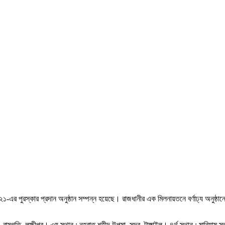
ুরস্কার প্রদান অনুষ্ঠান সম্পন্ন হয়েছে। রাজধানীর এক মিলনায়তনে বর্ণাঢ্য অনুষ্ঠানের
মগতি, লক্ষীপুর। ৩য় স্থান : নূহবাত শহীদ উপমা, সদর, টাঙ্গাইল। ৪র্থ স্থান : মারিয়াম সু