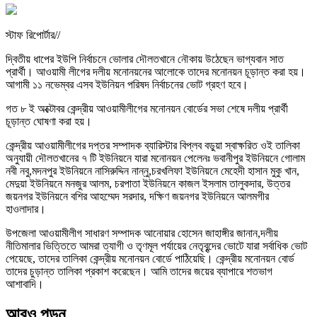
স্টাফ রিপোর্টার//
দ্বিতীয় ধাপের ইউপি নির্বাচনে ভোলার দৌলতখানে নৌকায় উঠেছেন ভাগ্যবান সাত
প্রার্থী। আওয়ামী লীগের দলীয় মনোনয়নের আলোকে তাদের মনোনয়ন চূড়ান্ত করা হয়।
আগামী ১১ নভেম্বর এসব ইউনিয়ন পরিষদ নির্বাচনের ভোট গ্রহণ হবে।
গত ৮ ই অক্টোবর কেন্দ্রীয় আওয়ামীলীগের মনোনয়ন বোর্ডের সভা শেষে দলীয় প্রার্থী
চূড়ান্ত ঘোষণা করা হয়।
কেন্দ্রীয় আওয়ামীলীগের দপ্তর সম্পাদক ব্যারিস্টার বিপ্লব বড়ুয়া স্বাক্ষরিত ওই তালিকা
অনুযায়ী দৌলতখানের ৭ টি ইউনিয়নে যারা মনোনয়ন পেলেনঃ ভবানীপুর ইউনিয়নে গোলাম
নবী নবু,মদনপুর ইউনিয়নে নাসিরুদ্দিন নান্নু,চরখলিফা ইউনিয়নে মেহেদী হাসান মুকু খান,
মেদুয়া ইউনিয়নে মনজুর আলম, চরপাতা ইউনিয়নে কাজল ইসলাম তালুকদার, উত্তর
জয়নগর ইউনিয়নে বশির আহম্মেদ সরদার, দক্ষিণ জয়নগর ইউনিয়নে আলমগীর
হাওলাদার।
উপজেলা আওয়ামীলীগ সাধারণ সম্পাদক আনোয়ার হোসেন জাহাঙ্গীর জানান,দলীয়
নীতিমালার ভিত্তিতে আমরা ত্যাগী ও তৃণমূল পর্যায়ের নেতৃবৃন্দের ভোটে যারা সর্বাধিক ভোট
পেয়েছে, তাদের তালিকা কেন্দ্রীয় মনোনয়ন বোর্ডে পাঠিয়েছি। কেন্দ্রীয় মনোনয়ন বোর্ড
তাদের চুড়ান্ত তালিকা প্রকাশ করেছেন। আমি তাদের জয়ের ব্যাপারে শতভাগ
আশাবাদি।
আরও পড়ুন