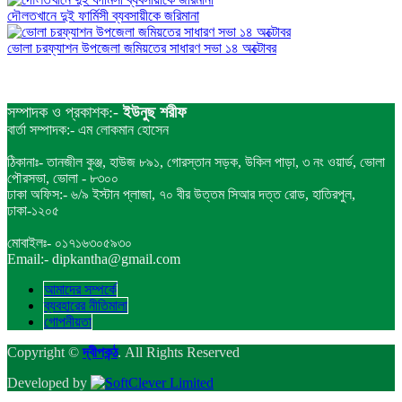
দৌলতখানে দুই ফার্মিসী ব্যবসায়ীকে জরিমানা
ভোলা চরফ্যাশন উপজেলা জমিয়তের সাধারণ সভা ১৪ অক্টোবর
সম্পাদক ও প্রকাশক:-
ইউনুছ শরীফ
বার্তা সম্পাদক:- এম লোকমান হোসেন
ঠিকানাঃ- তানজীল কুঞ্জ, হাউজ ৮৯১, গোরস্তান সড়ক, উকিল পাড়া, ৩ নং ওয়ার্ড, ভোলা
পৌরসভা, ভোলা - ৮৩০০
ঢাকা অফিস:- ৬/৯ ইস্টান প্লাজা, ৭০ বীর উত্তম সিআর দত্ত রোড, হাতিরপুল,
ঢাকা-১২০৫
মোবাইলঃ- ০১৭১৬৩০৫৯৩০
Email:- dipkantha@gmail.com
আমাদের সম্পর্কে
ব্যবহারের নীতিমালা
গোপনীয়তা
Copyright ©
দ্বীপকন্ঠ
. All Rights Reserved
Developed by