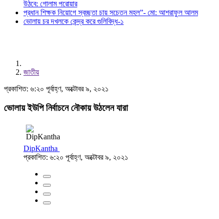
উঠবে: গোলাম পরোয়ার
প্রধান শিক্ষক নিয়োগে স্বচ্ছতা চায় সচেতন মহল”- মো: আশরাফুল আলম
ভোলায় চর দখলকে কেন্দ্র করে গুলিবিদ্ধ-১
জাতীয়
প্রকাশিত: ৬:২০ পূর্বাহ্ণ, অক্টোবর ৯, ২০২১
ভোলায় ইউপি নির্বাচনে নৌকায় উঠলেন যারা
DipKantha
প্রকাশিত: ৬:২০ পূর্বাহ্ণ, অক্টোবর ৯, ২০২১