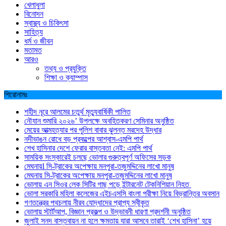
খেলাধুলা
বিনোদন
স্বাস্থ্য ও চিকিৎসা
সাহিত্য
ধর্ম ও জীবন
মতামত
আরও
তথ্য ও প্রযুক্তি
শিক্ষা ও ক্যাম্পাস
শিরোনামঃ
শহীদ নূরে আলমের চতুর্থ মৃত্যুবার্ষিকী পালিত
নৌযান শুমারি ২০২৬’ উপলক্ষে অবহিতকরণ সেমিনার অনুষ্ঠিত
মেয়ের আত্মহত্যার পর পুলিশ বাবার ঝুলন্ত মরদেহ উদ্ধার
নদীভাঙন রোধে বড় প্রকল্পের আশ্বাস-এমপি পার্থ
শেখ হাসিনার দেশে ফেরার বাস্তবতা নেই: এমপি পার্থ
সাময়িক সংস্কারেই চলছে ভোলার গুরুত্বপূর্ণ অফিসের সড়ক
মেঘনায়l সি-ট্রাকের অপেক্ষায় মনপুরা-তজুমদ্দিনের লাখো মানুষ
মেঘনায় সি-ট্রাকের অপেক্ষায় মনপুরা-তজুমদ্দিনের লাখো মানুষ
ভোলায় এন সিওর লেক সিটির গাছ পড়ে ইন্টারনেট টেকনিশিয়ান নিহত
ভোলা সরকারি মহিলা কলেজের এইচএসসি বাংলা পরীক্ষা নিয়ে বিভ্রান্তির অবসান
গণতন্ত্রের পথচলায় নীরব যোদ্ধাদের প্রাপ্য স্বীকৃত
ভোলায় স্টার্টআপ, বিজ্ঞান প্রকল্প ও উদ্ভাবনী ধারণা প্রদর্শনী অনুষ্ঠিত
জুলাই সনদ বাস্তবায়ন না হলে ক্ষমতায় যারা আসবে তারাই ‘শেখ হাসিনা’ হয়ে