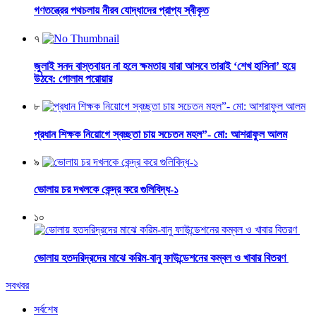
গণতন্ত্রের পথচলায় নীরব যোদ্ধাদের প্রাপ্য স্বীকৃত
৭
জুলাই সনদ বাস্তবায়ন না হলে ক্ষমতায় যারা আসবে তারাই ‘শেখ হাসিনা’ হয়ে
উঠবে: গোলাম পরোয়ার
৮
প্রধান শিক্ষক নিয়োগে স্বচ্ছতা চায় সচেতন মহল”- মো: আশরাফুল আলম
৯
ভোলায় চর দখলকে কেন্দ্র করে গুলিবিদ্ধ-১
১০
ভোলায় হতদরিদ্রদের মাঝে করিম-বানু ফাউন্ডেশনের কম্বল ও খাবার বিতরণ
সবখবর
সর্বশেষ