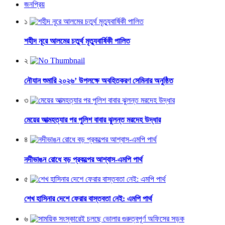
জনপ্রিয়
১
শহীদ নূরে আলমের চতুর্থ মৃত্যুবার্ষিকী পালিত
২
নৌযান শুমারি ২০২৬’ উপলক্ষে অবহিতকরণ সেমিনার অনুষ্ঠিত
৩
মেয়ের আত্মহত্যার পর পুলিশ বাবার ঝুলন্ত মরদেহ উদ্ধার
৪
নদীভাঙন রোধে বড় প্রকল্পের আশ্বাস-এমপি পার্থ
৫
শেখ হাসিনার দেশে ফেরার বাস্তবতা নেই: এমপি পার্থ
৬