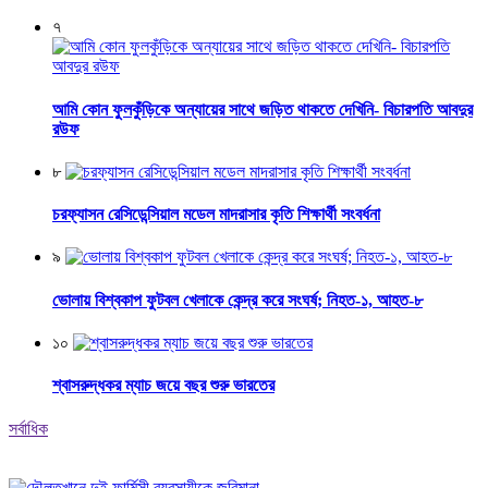
৭
আমি কোন ফুলকুঁড়িকে অন্যায়ের সাথে জড়িত থাকতে দেখিনি- বিচারপতি আবদুর
রউফ
৮
চরফ্যাসন রেসিডেন্সিয়াল মডেল মাদরাসার কৃতি শিক্ষার্থী সংবর্ধনা
৯
ভোলায় বিশ্বকাপ ফুটবল খেলাকে কেন্দ্র করে সংঘর্ষ; নিহত-১, আহত-৮
১০
শ্বাসরুদ্ধকর ম্যাচ জয়ে বছর শুরু ভারতের
সর্বাধিক