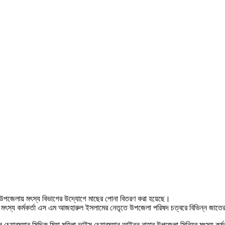
ন উপজেলায় মৎস্য বিভাগের উদ্যোগে মাছের পোনা বিতরণ করা হয়েছে।
ৎস্য কর্মকর্তা এস এম আজহারুল ইসলামের নেতৃতে উপজেলা পরিষদ চত্বরে বিভিন্ন জাতে
রম্যান সিদ্দিক মিয়া,মহিলা ভাইস চেয়ারম্যান আইনুন নাহার,উপজেলা সিনিয়র মৎস্য কর্মক