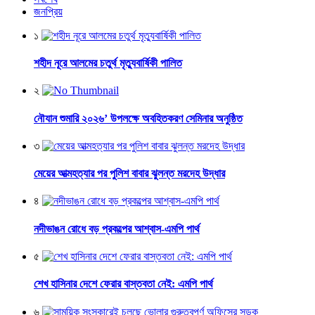
জনপ্রিয়
১
শহীদ নূরে আলমের চতুর্থ মৃত্যুবার্ষিকী পালিত
২
নৌযান শুমারি ২০২৬’ উপলক্ষে অবহিতকরণ সেমিনার অনুষ্ঠিত
৩
মেয়ের আত্মহত্যার পর পুলিশ বাবার ঝুলন্ত মরদেহ উদ্ধার
৪
নদীভাঙন রোধে বড় প্রকল্পের আশ্বাস-এমপি পার্থ
৫
শেখ হাসিনার দেশে ফেরার বাস্তবতা নেই: এমপি পার্থ
৬