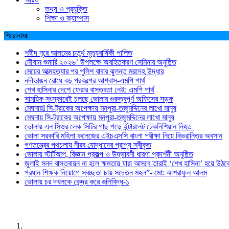
তথ্য ও প্রযুক্তি
শিক্ষা ও ক্যাম্পাস
শিরোনামঃ
শহীদ নূরে আলমের চতুর্থ মৃত্যুবার্ষিকী পালিত
নৌযান শুমারি ২০২৬’ উপলক্ষে অবহিতকরণ সেমিনার অনুষ্ঠিত
মেয়ের আত্মহত্যার পর পুলিশ বাবার ঝুলন্ত মরদেহ উদ্ধার
নদীভাঙন রোধে বড় প্রকল্পের আশ্বাস-এমপি পার্থ
শেখ হাসিনার দেশে ফেরার বাস্তবতা নেই: এমপি পার্থ
সাময়িক সংস্কারেই চলছে ভোলার গুরুত্বপূর্ণ অফিসের সড়ক
মেঘনায়l সি-ট্রাকের অপেক্ষায় মনপুরা-তজুমদ্দিনের লাখো মানুষ
মেঘনায় সি-ট্রাকের অপেক্ষায় মনপুরা-তজুমদ্দিনের লাখো মানুষ
ভোলায় এন সিওর লেক সিটির গাছ পড়ে ইন্টারনেট টেকনিশিয়ান নিহত
ভোলা সরকারি মহিলা কলেজের এইচএসসি বাংলা পরীক্ষা নিয়ে বিভ্রান্তির অবসান
গণতন্ত্রের পথচলায় নীরব যোদ্ধাদের প্রাপ্য স্বীকৃত
ভোলায় স্টার্টআপ, বিজ্ঞান প্রকল্প ও উদ্ভাবনী ধারণা প্রদর্শনী অনুষ্ঠিত
জুলাই সনদ বাস্তবায়ন না হলে ক্ষমতায় যারা আসবে তারাই ‘শেখ হাসিনা’ হয়ে উঠব
প্রধান শিক্ষক নিয়োগে স্বচ্ছতা চায় সচেতন মহল”- মো: আশরাফুল আলম
ভোলায় চর দখলকে কেন্দ্র করে গুলিবিদ্ধ-১