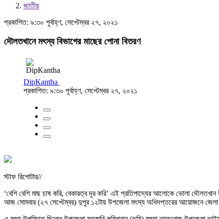
জাতীয়
প্রকাশিত: ৯:৩০ পূর্বাহ্ণ, সেপ্টেম্বর ২৭, ২০২১
দৌলতখানে মৎস্য বিভাগের মাছের পোনা বিতরণ
DipKantha
প্রকাশিত: ৯:৩০ পূর্বাহ্ণ, সেপ্টেম্বর ২৭, ২০২১
স্টাফ রিপোটার//
‘বেশি বেশি মাছ চাষ করি, বেকারত্ব দূর করি’ এই প্রতিপাদ্যের আলোকে ভোলা দৌলতখা
আজ সোমবার (২৭ সেপ্টেম্বর) দুপুর ১২টায় উপজেলা মৎস্য অধিদপ্তরের আয়োজনে জেলা ম
এ সময় উপস্থিত ছিলেন উপজেলা সহকারি কমিশনার (ভূমি) মহুয়া আফরোজ,উপজেলা ভাইস চেয়া