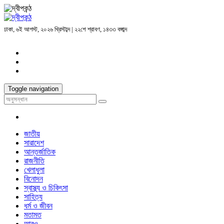
ঢাকা, ৬ই আগস্ট, ২০২৬ খ্রিস্টাব্দ | ২২শে শ্রাবণ, ১৪৩৩ বঙ্গাব্দ
Toggle navigation
জাতীয়
সারাদেশ
আন্তর্জাতিক
রাজনীতি
খেলাধুলা
বিনোদন
স্বাস্থ্য ও চিকিৎসা
সাহিত্য
ধর্ম ও জীবন
মতামত
আরও