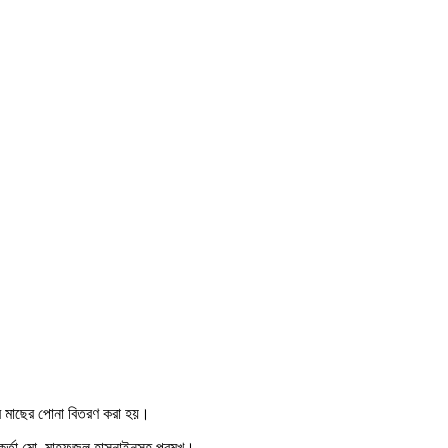
র মাছের পোনা বিতরণ করা হয়।
র্তা মো. মাহফুজুল হাসনাইনসহ প্রমুখ।