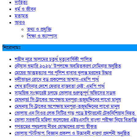
সাহিত্য
ধর্ম ও জীবন
মতামত
আরও
তথ্য ও প্রযুক্তি
শিক্ষা ও ক্যাম্পাস
শিরোনামঃ
শহীদ নূরে আলমের চতুর্থ মৃত্যুবার্ষিকী পালিত
নৌযান শুমারি ২০২৬’ উপলক্ষে অবহিতকরণ সেমিনার অনুষ্ঠিত
মেয়ের আত্মহত্যার পর পুলিশ বাবার ঝুলন্ত মরদেহ উদ্ধার
নদীভাঙন রোধে বড় প্রকল্পের আশ্বাস-এমপি পার্থ
শেখ হাসিনার দেশে ফেরার বাস্তবতা নেই: এমপি পার্থ
সাময়িক সংস্কারেই চলছে ভোলার গুরুত্বপূর্ণ অফিসের সড়ক
মেঘনায়l সি-ট্রাকের অপেক্ষায় মনপুরা-তজুমদ্দিনের লাখো মানুষ
মেঘনায় সি-ট্রাকের অপেক্ষায় মনপুরা-তজুমদ্দিনের লাখো মানুষ
ভোলায় এন সিওর লেক সিটির গাছ পড়ে ইন্টারনেট টেকনিশিয়ান নিহত
ভোলা সরকারি মহিলা কলেজের এইচএসসি বাংলা পরীক্ষা নিয়ে বিভ্রান্
গণতন্ত্রের পথচলায় নীরব যোদ্ধাদের প্রাপ্য স্বীকৃত
ভোলায় স্টার্টআপ, বিজ্ঞান প্রকল্প ও উদ্ভাবনী ধারণা প্রদর্শনী অনুষ্ঠিত