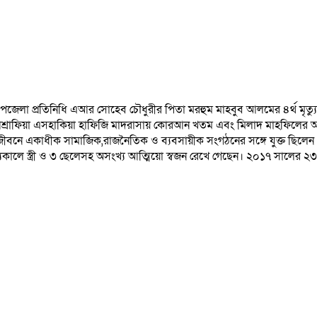
 প্রতিনিধি এআর সোহেব চৌধুরীর পিতা মরহুম মাহবুব আলমের ৪র্থ মৃত্যু বার্ষক
আশ্রাফিয়া এসহাকিয়া হাফিজি মাদরাসায় কোরআন খতম এবং মিলাদ মাহফিলের আ
ীবনে একাধীক সামাজিক,রাজনৈতিক ও ব্যবসায়ীক সংগঠনের সঙ্গে যুক্ত ছিলেন। তাঁ
 স্ত্রী ও ৩ ছেলেসহ অসংখ্য আত্মিয়ো স্বজন রেখে গেছেন। ২০১৭ সালের ২৩ সেপ্