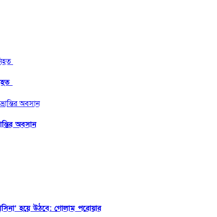
নিহত
ান্তির অবসান
াসিনা’ হয়ে উঠবে: গোলাম পরোয়ার