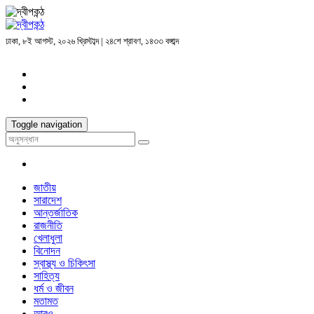
ঢাকা, ৮ই আগস্ট, ২০২৬ খ্রিস্টাব্দ | ২৪শে শ্রাবণ, ১৪৩৩ বঙ্গাব্দ
Toggle navigation
জাতীয়
সারাদেশ
আন্তর্জাতিক
রাজনীতি
খেলাধুলা
বিনোদন
স্বাস্থ্য ও চিকিৎসা
সাহিত্য
ধর্ম ও জীবন
মতামত
আরও