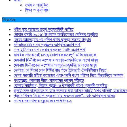
তথ্য ও প্রযুক্তি
শিক্ষা ও ক্যাম্পাস
শিরোনামঃ
শহীদ নূরে আলমের চতুর্থ মৃত্যুবার্ষিকী পালিত
নৌযান শুমারি ২০২৬’ উপলক্ষে অবহিতকরণ সেমিনার অনুষ্ঠিত
মেয়ের আত্মহত্যার পর পুলিশ বাবার ঝুলন্ত মরদেহ উদ্ধার
নদীভাঙন রোধে বড় প্রকল্পের আশ্বাস-এমপি পার্থ
শেখ হাসিনার দেশে ফেরার বাস্তবতা নেই: এমপি পার্থ
সাময়িক সংস্কারেই চলছে ভোলার গুরুত্বপূর্ণ অফিসের সড়ক
মেঘনায়l সি-ট্রাকের অপেক্ষায় মনপুরা-তজুমদ্দিনের লাখো মানুষ
মেঘনায় সি-ট্রাকের অপেক্ষায় মনপুরা-তজুমদ্দিনের লাখো মানুষ
ভোলায় এন সিওর লেক সিটির গাছ পড়ে ইন্টারনেট টেকনিশিয়ান নিহত
ভোলা সরকারি মহিলা কলেজের এইচএসসি বাংলা পরীক্ষা নিয়ে বিভ্রান্তির অবসান
গণতন্ত্রের পথচলায় নীরব যোদ্ধাদের প্রাপ্য স্বীকৃত
ভোলায় স্টার্টআপ, বিজ্ঞান প্রকল্প ও উদ্ভাবনী ধারণা প্রদর্শনী অনুষ্ঠিত
জুলাই সনদ বাস্তবায়ন না হলে ক্ষমতায় যারা আসবে তারাই ‘শেখ হাসিনা’ হয়ে উঠব
প্রধান শিক্ষক নিয়োগে স্বচ্ছতা চায় সচেতন মহল”- মো: আশরাফুল আলম
ভোলায় চর দখলকে কেন্দ্র করে গুলিবিদ্ধ-১