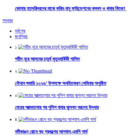
ভোলায় হতদরিদ্রদের মাঝে করিম-বানু ফাউন্ডেশনের কম্বল ও খাবার বিতরণ
সবখবর
সর্বশেষ
জনপ্রিয়
১
শহীদ নূরে আলমের চতুর্থ মৃত্যুবার্ষিকী পালিত
২
নৌযান শুমারি ২০২৬’ উপলক্ষে অবহিতকরণ সেমিনার অনুষ্ঠিত
৩
মেয়ের আত্মহত্যার পর পুলিশ বাবার ঝুলন্ত মরদেহ উদ্ধার
৪
নদীভাঙন রোধে বড় প্রকল্পের আশ্বাস-এমপি পার্থ