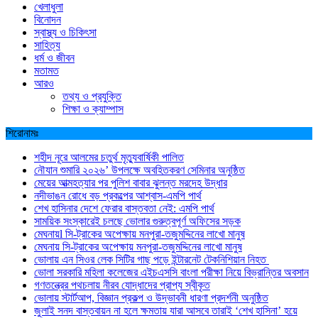
খেলাধুলা
বিনোদন
স্বাস্থ্য ও চিকিৎসা
সাহিত্য
ধর্ম ও জীবন
মতামত
আরও
তথ্য ও প্রযুক্তি
শিক্ষা ও ক্যাম্পাস
শিরোনামঃ
শহীদ নূরে আলমের চতুর্থ মৃত্যুবার্ষিকী পালিত
নৌযান শুমারি ২০২৬’ উপলক্ষে অবহিতকরণ সেমিনার অনুষ্ঠিত
মেয়ের আত্মহত্যার পর পুলিশ বাবার ঝুলন্ত মরদেহ উদ্ধার
নদীভাঙন রোধে বড় প্রকল্পের আশ্বাস-এমপি পার্থ
শেখ হাসিনার দেশে ফেরার বাস্তবতা নেই: এমপি পার্থ
সাময়িক সংস্কারেই চলছে ভোলার গুরুত্বপূর্ণ অফিসের সড়ক
মেঘনায়l সি-ট্রাকের অপেক্ষায় মনপুরা-তজুমদ্দিনের লাখো মানুষ
মেঘনায় সি-ট্রাকের অপেক্ষায় মনপুরা-তজুমদ্দিনের লাখো মানুষ
ভোলায় এন সিওর লেক সিটির গাছ পড়ে ইন্টারনেট টেকনিশিয়ান নিহত
ভোলা সরকারি মহিলা কলেজের এইচএসসি বাংলা পরীক্ষা নিয়ে বিভ্রান্তির অবসান
গণতন্ত্রের পথচলায় নীরব যোদ্ধাদের প্রাপ্য স্বীকৃত
ভোলায় স্টার্টআপ, বিজ্ঞান প্রকল্প ও উদ্ভাবনী ধারণা প্রদর্শনী অনুষ্ঠিত
জুলাই সনদ বাস্তবায়ন না হলে ক্ষমতায় যারা আসবে তারাই ‘শেখ হাসিনা’ হয়ে