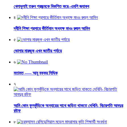
খেলাধুলাই তরুন প্রজন্মকে বিকশিত করে–এমপি জ্যাকব
৪
দ্বীনি শিক্ষা প্রসারে কীর্তিমান অধ্যক্ষ মাওঃ রুহুল আমিন
৫
ভোলার মারজুক এখন জাতীয় পর্যায়ে
৬
মতামত —– আবু বক্কর সিদ্দিক
৭
আমি কোন ফুলকুঁড়িকে অন্যায়ের সাথে জড়িত থাকতে দেখিনি- বিচারপতি আবদুর
রউফ
৮