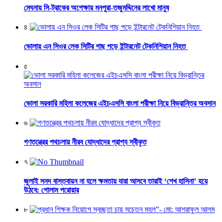
মেঘনায় সি-ট্রাকের অপেক্ষায় মনপুরা-তজুমদ্দিনের লাখো মানুষ
৪
ভোলায় এন সিওর লেক সিটির গাছ পড়ে ইন্টারনেট টেকনিশিয়ান নিহত
৫
ভোলা সরকারি মহিলা কলেজের এইচএসসি বাংলা পরীক্ষা নিয়ে বিভ্রান্তির অবসান
৬
গণতন্ত্রের পথচলায় নীরব যোদ্ধাদের প্রাপ্য স্বীকৃত
৭
জুলাই সনদ বাস্তবায়ন না হলে ক্ষমতায় যারা আসবে তারাই ‘শেখ হাসিনা’ হয়ে
উঠবে: গোলাম পরোয়ার
৮