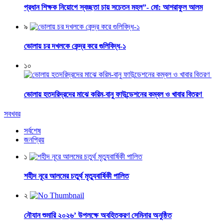
প্রধান শিক্ষক নিয়োগে স্বচ্ছতা চায় সচেতন মহল”- মো: আশরাফুল আলম
৯
ভোলায় চর দখলকে কেন্দ্র করে গুলিবিদ্ধ-১
১০
ভোলায় হতদরিদ্রদের মাঝে করিম-বানু ফাউন্ডেশনের কম্বল ও খাবার বিতরণ
সবখবর
সর্বশেষ
জনপ্রিয়
১
শহীদ নূরে আলমের চতুর্থ মৃত্যুবার্ষিকী পালিত
২
নৌযান শুমারি ২০২৬’ উপলক্ষে অবহিতকরণ সেমিনার অনুষ্ঠিত