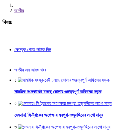
জাতীয়
বিষয়:
ফেসবুক পেজে লাইক দিন
জাতীয় এর আরও খবর
১
সাময়িক সংস্কারেই চলছে ভোলার গুরুত্বপূর্ণ অফিসের সড়ক
২
মেঘনায়l সি-ট্রাকের অপেক্ষায় মনপুরা-তজুমদ্দিনের লাখো মানুষ
৩