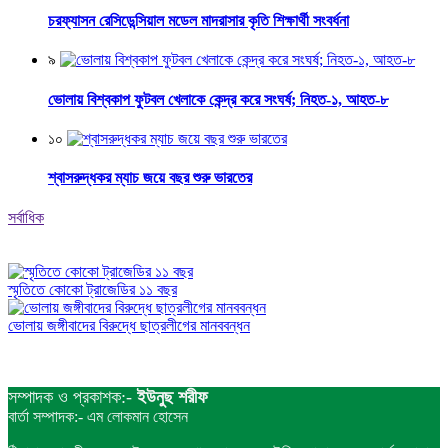
চরফ্যাসন রেসিডেন্সিয়াল মডেল মাদরাসার কৃতি শিক্ষার্থী সংবর্ধনা
৯
ভোলায় বিশ্বকাপ ফুটবল খেলাকে কেন্দ্র করে সংঘর্ষ; নিহত-১, আহত-৮
১০
শ্বাসরুদ্ধকর ম্যাচ জয়ে বছর শুরু ভারতের
সর্বাধিক
স্মৃতিতে কোকো ট্রাজেডির ১১ বছর
ভোলায় জঙ্গীবাদের বিরুদ্ধে ছাত্রলীগের মানববন্ধন
সম্পাদক ও প্রকাশক:-
ইউনুছ শরীফ
বার্তা সম্পাদক:- এম লোকমান হোসেন