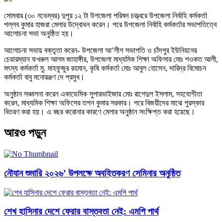
সোমবার (৩০ নভেম্বর) দুপুর ১২ টা উপজেলা পরিষদ চত্ত্বরে উপজেলা নির্বাহি কর্মকর্তা
পল্লব কুমার হাজরা মেলার উদ্বোধন করেন। পরে উপজেলা নির্বাহি কর্মকর্তার সভাপতিত্বে
আলোচনা সভা অনুষ্ঠিত হয়।
আলোচনা সভায় বক্তৃতা করেন- উপজেলা আ’লীগ সভাপতি ও চাঁদপুর ইউনিয়নের
চেয়ারম্যান ফখরুল আলম জাহাঙ্গীর, উপজেলা মাধ্যমিক শিক্ষা অফিসার মোঃ শওকত আলী,
মৎস্য কর্মকর্তা মু. মাহফুজুর রহমান, কৃষি কর্মকর্তা মোঃ আবুল হোসেন, দারিদ্র বিমোচন
কর্মকর্তা বাবু মনোরঞ্জণ দে প্রমুখ।
অনুষ্ঠান সঞ্চালনা করেন একাডেমিক সুপারভাইজার মোঃ রাশেদুল ইসলাম, সহযোগীতা
করেন, মাধ্যমিক শিক্ষা অফিসের তপন কুমার সরকার। পরে বিজয়ীদের মাঝে পুরস্কার
বিতরণ করা হয়। এ বছর করোনার কারণে মেলার অনুষ্ঠান সংক্ষিপ্ত করা হয়েছে।
আরও পড়ুন
নৌযান শুমারি ২০২৬’ উপলক্ষে অবহিতকরণ সেমিনার অনুষ্ঠিত
শেখ হাসিনার দেশে ফেরার বাস্তবতা নেই: এমপি পার্থ