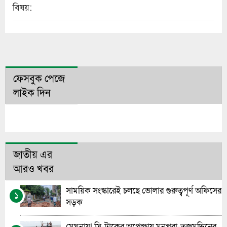
বিষয়:
ফেসবুক পেজে
লাইক দিন
জাতীয় এর
আরও খবর
সাময়িক সংস্কারেই চলছে ভোলার গুরুত্বপূর্ণ অফিসের
১
সড়ক
মেঘনায়l সি-ট্রাকের অপেক্ষায় মনপুরা-তজুমদ্দিনের