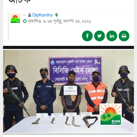
DipKantha
প্রকাশিত: ৯:২৪ পূর্বাহ্ণ, আগস্ট ২৪, ২০২১