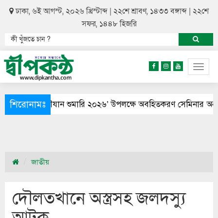
ঢাকা, ৬ই আগস্ট, ২০২৬ খ্রিস্টাব্দ | ২২শে শ্রাবণ, ১৪৩৩ বঙ্গাব্দ | ২২শে
সফর, ১৪৪৮ হিজরি
Togg
navig
শিরোনামঃ
লিত
নৌযান শুমারি ২০২৬’ উপলক্ষে অবহিতকরণ সেমিনার অনুষ্ঠিত
জাতীয়
দৌলতখানে অস্ত্রসহ জলদস্যু
আটক