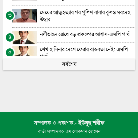
ভোলায় চর দখলকে কেন্দ্র করে গুলিবিদ্ধ-১
৯
মেয়ের আত্মহত্যার পর পুলিশ বাবার ঝুলন্ত মরদেহ
৩
উদ্ধার
ভোলায় হতদরিদ্রদের মাঝে করিম-বানু ফাউন্ডেশনের
১০
কম্বল ও খাবার বিতরণ
নদীভাঙন রোধে বড় প্রকল্পের আশ্বাস-এমপি পার্থ
৪
শেখ হাসিনার দেশে ফেরার বাস্তবতা নেই: এমপি
৫
পার্থ
সর্বশেষ
সাময়িক সংস্কারেই চলছে ভোলার গুরুত্বপূর্ণ অফিসের
৬
সড়ক
মেঘনায়l সি-ট্রাকের অপেক্ষায় মনপুরা-তজুমদ্দিনের
৭
লাখো মানুষ
মেঘনায় সি-ট্রাকের অপেক্ষায় মনপুরা-তজুমদ্দিনের
৮
সম্পাদক ও প্রকাশক:-
লাখো মানুষ
ইউনুছ শরীফ
বার্তা সম্পাদক:- এম লোকমান হোসেন
ভোলায় এন সিওর লেক সিটির গাছ পড়ে ইন্টারনেট