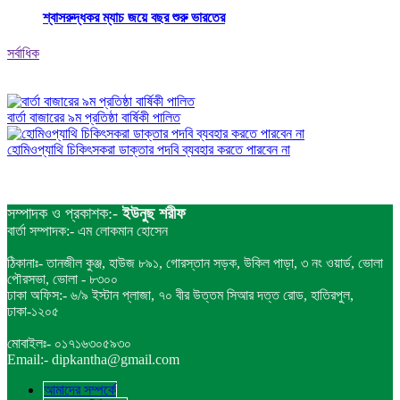
শ্বাসরুদ্ধকর ম্যাচ জয়ে বছর শুরু ভারতের
সর্বাধিক
বার্তা বাজারের ৯ম প্রতিষ্ঠা বার্ষিকী পালিত
হোমিওপ্যাথি চিকিৎসকরা ডাক্তার পদবি ব্যবহার করতে পারবেন না
সম্পাদক ও প্রকাশক:-
ইউনুছ শরীফ
বার্তা সম্পাদক:- এম লোকমান হোসেন
ঠিকানাঃ- তানজীল কুঞ্জ, হাউজ ৮৯১, গোরস্তান সড়ক, উকিল পাড়া, ৩ নং ওয়ার্ড, ভোলা
পৌরসভা, ভোলা - ৮৩০০
ঢাকা অফিস:- ৬/৯ ইস্টান প্লাজা, ৭০ বীর উত্তম সিআর দত্ত রোড, হাতিরপুল,
ঢাকা-১২০৫
মোবাইলঃ- ০১৭১৬৩০৫৯৩০
Email:- dipkantha@gmail.com
আমাদের সম্পর্কে