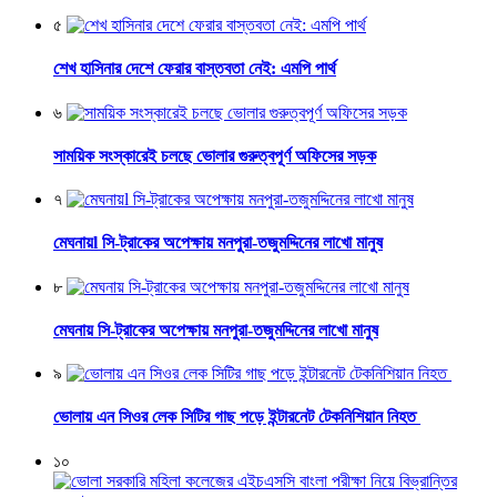
৫
শেখ হাসিনার দেশে ফেরার বাস্তবতা নেই: এমপি পার্থ
৬
সাময়িক সংস্কারেই চলছে ভোলার গুরুত্বপূর্ণ অফিসের সড়ক
৭
মেঘনায়l সি-ট্রাকের অপেক্ষায় মনপুরা-তজুমদ্দিনের লাখো মানুষ
৮
মেঘনায় সি-ট্রাকের অপেক্ষায় মনপুরা-তজুমদ্দিনের লাখো মানুষ
৯
ভোলায় এন সিওর লেক সিটির গাছ পড়ে ইন্টারনেট টেকনিশিয়ান নিহত
১০