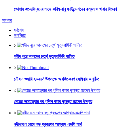
ভোলায় হতদরিদ্রদের মাঝে করিম-বানু ফাউন্ডেশনের কম্বল ও খাবার বিতরণ
সবখবর
সর্বশেষ
জনপ্রিয়
১
শহীদ নূরে আলমের চতুর্থ মৃত্যুবার্ষিকী পালিত
২
নৌযান শুমারি ২০২৬’ উপলক্ষে অবহিতকরণ সেমিনার অনুষ্ঠিত
৩
মেয়ের আত্মহত্যার পর পুলিশ বাবার ঝুলন্ত মরদেহ উদ্ধার
৪
নদীভাঙন রোধে বড় প্রকল্পের আশ্বাস-এমপি পার্থ