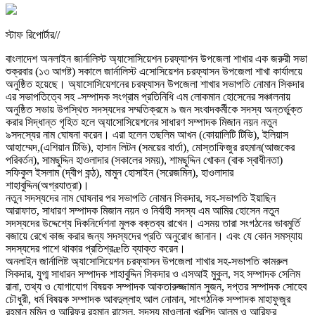
স্টাফ রিপোর্টার//
বাংলাদেশ অনলাইন জার্নালিস্ট অ্যাসোসিয়েশন চরফ্যাশন উপজেলা শাখার এক জরুরী সভা
শুক্রবার (১৩ আগষ্ট) সকালে জার্নালিস্ট এসোসিয়েশন চরফ্যাসন উপজেলা শাখা কার্যালয়ে
অনুষ্ঠিত হয়েছে। অ্যাসোসিয়েশনের চরফ্যাসন উপজেলা শাখার সভাপতি নোমান সিকদার
এর সভাপতিত্বে সহ -সম্পাদক সংগ্রাম প্রতিনিধি এম লোকমান হোসেনের সঞ্চালনায়
অনুষ্ঠিত সভায় উপস্থিত সদস্যদের সম্মতিক্রমে ৯ জন সংবাদকর্মীকে সদস্য অন্তর্ভুক্ত
করার সিদ্ধান্ত গৃহিত হলে অ্যাসোসিয়েশনের সাধারণ সম্পাদক মিজান নয়ন নতুন
৯সদস্যের নাম ঘোষনা করেন। এরা হলেন তছলিম আখন (কোয়ালিটি টিভি), ইলিয়াস
আহাম্মেদ,(এশিয়ান টিভি), হাসান লিটন (সময়ের বার্তা), মোস্তাফিজুর রহমান(আজকের
পরিবর্তন), সামছুদ্দিন হাওলাদার (সকালের সময়), শামছুদ্দিন খোকন (বাক স্বাধীনতা)
সফিকুল ইসলাম (দ্বীপ কন্ঠ), মামুন হোসাইন (সরেজমিন), হাওলাদার
শাহাবুদ্দিন(অগ্রযাত্রা)।
নতুন সদস্যদের নাম ঘোষনার পর সভাপতি নোমান সিকদার, সহ-সভাপতি ইয়াছিন
আরাফাত, সাধারণ সম্পাদক মিজান নয়ন ও নির্বাহী সদস্য এম আমির হোসেন নতুন
সদস্যদের উদ্দেশ্যে দিকনির্দেশনা মুলক বক্তব্য রাখেন। এসময় তারা সংগঠনের ভাবমুর্তি
বজায়ে রেখে কাজ করার জন্য সদস্যদের প্রতি অনুরোধ জানান। এবং যে কোন সমস্যায়
সদস্যদের পাশে থাকার প্রতিশ্রæতি ব্যাক্ত করেন।
অনলাইন জার্নালিষ্ট অ্যাসোসিয়েশন চরফ্যাসন উপজেলা শাখার সহ-সভাপতি কামরুল
সিকদার, যুগ্ম সাধারন সম্পাদক শাহাবুদ্দিন সিকদার ও এসআই মুকুল, সহ সম্পাদক সেলিম
রানা, তথ্য ও যোগাযোগ বিষয়ক সম্পাদক আকতারুজ্জামান সুজন, দপ্তর সম্পাদক সোহেব
চৌধুরী, ধর্ম বিষয়ক সম্পাদক আবদুল্লাহ আল নোমান, সাংগঠনিক সম্পাদক মাহাফুজুর
রহমান মমিন ও আরিফুর রহমান রাসেল, সদস্য মাওলানা খুরশিদ আলম ও আরিফুর