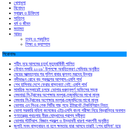
খেলাধুলা
বিনোদন
স্বাস্থ্য ও চিকিৎসা
সাহিত্য
ধর্ম ও জীবন
মতামত
আরও
তথ্য ও প্রযুক্তি
শিক্ষা ও ক্যাম্পাস
শিরোনামঃ
শহীদ নূরে আলমের চতুর্থ মৃত্যুবার্ষিকী পালিত
নৌযান শুমারি ২০২৬’ উপলক্ষে অবহিতকরণ সেমিনার অনুষ্ঠিত
মেয়ের আত্মহত্যার পর পুলিশ বাবার ঝুলন্ত মরদেহ উদ্ধার
নদীভাঙন রোধে বড় প্রকল্পের আশ্বাস-এমপি পার্থ
শেখ হাসিনার দেশে ফেরার বাস্তবতা নেই: এমপি পার্থ
সাময়িক সংস্কারেই চলছে ভোলার গুরুত্বপূর্ণ অফিসের সড়ক
মেঘনায়l সি-ট্রাকের অপেক্ষায় মনপুরা-তজুমদ্দিনের লাখো মানুষ
মেঘনায় সি-ট্রাকের অপেক্ষায় মনপুরা-তজুমদ্দিনের লাখো মানুষ
ভোলায় এন সিওর লেক সিটির গাছ পড়ে ইন্টারনেট টেকনিশিয়ান নিহত
ভোলা সরকারি মহিলা কলেজের এইচএসসি বাংলা পরীক্ষা নিয়ে বিভ্রান্তির অবসান
গণতন্ত্রের পথচলায় নীরব যোদ্ধাদের প্রাপ্য স্বীকৃত
ভোলায় স্টার্টআপ, বিজ্ঞান প্রকল্প ও উদ্ভাবনী ধারণা প্রদর্শনী অনুষ্ঠিত
জুলাই সনদ বাস্তবায়ন না হলে ক্ষমতায় যারা আসবে তারাই ‘শেখ হাসিনা’ হয়ে