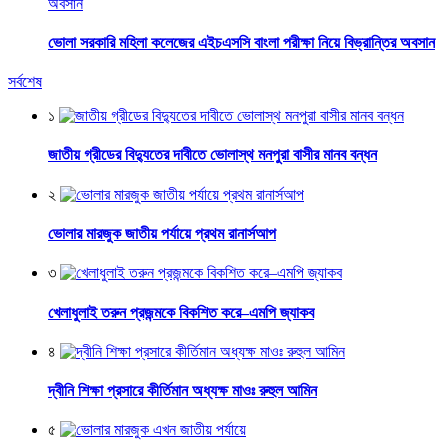
ভোলা সরকারি মহিলা কলেজের এইচএসসি বাংলা পরীক্ষা নিয়ে বিভ্রান্তির অবসান
সর্বশেষ
১
জাতীয় গ্রীডের বিদ্যুতের দাবীতে ভোলাস্থ মনপুরা বাসীর মানব বন্ধন
২
ভোলার মারজুক জাতীয় পর্যায়ে প্রথম রানার্সআপ
৩
খেলাধুলাই তরুন প্রজন্মকে বিকশিত করে–এমপি জ্যাকব
৪
দ্বীনি শিক্ষা প্রসারে কীর্তিমান অধ্যক্ষ মাওঃ রুহুল আমিন
৫