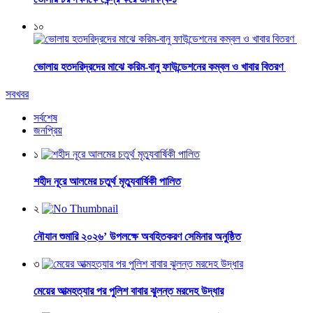
১০
ভোলায় হতদরিদ্রদের মাঝে করিম-বানু ফাউন্ডেশনের কম্বল ও খাবার বিতরণ
সবখবর
সর্বশেষ
জনপ্রিয়
১
শহীদ নূরে আলমের চতুর্থ মৃত্যুবার্ষিকী পালিত
২
নৌযান শুমারি ২০২৬’ উপলক্ষে অবহিতকরণ সেমিনার অনুষ্ঠিত
৩
মেয়ের আত্মহত্যার পর পুলিশ বাবার ঝুলন্ত মরদেহ উদ্ধার