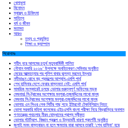
খেলাধুলা
বিনোদন
স্বাস্থ্য ও চিকিৎসা
সাহিত্য
ধর্ম ও জীবন
মতামত
আরও
তথ্য ও প্রযুক্তি
শিক্ষা ও ক্যাম্পাস
শিরোনামঃ
শহীদ নূরে আলমের চতুর্থ মৃত্যুবার্ষিকী পালিত
নৌযান শুমারি ২০২৬’ উপলক্ষে অবহিতকরণ সেমিনার অনুষ্ঠিত
মেয়ের আত্মহত্যার পর পুলিশ বাবার ঝুলন্ত মরদেহ উদ্ধার
নদীভাঙন রোধে বড় প্রকল্পের আশ্বাস-এমপি পার্থ
শেখ হাসিনার দেশে ফেরার বাস্তবতা নেই: এমপি পার্থ
সাময়িক সংস্কারেই চলছে ভোলার গুরুত্বপূর্ণ অফিসের সড়ক
মেঘনায়l সি-ট্রাকের অপেক্ষায় মনপুরা-তজুমদ্দিনের লাখো মানুষ
মেঘনায় সি-ট্রাকের অপেক্ষায় মনপুরা-তজুমদ্দিনের লাখো মানুষ
ভোলায় এন সিওর লেক সিটির গাছ পড়ে ইন্টারনেট টেকনিশিয়ান নিহত
ভোলা সরকারি মহিলা কলেজের এইচএসসি বাংলা পরীক্ষা নিয়ে বিভ্রান্তির অবসান
গণতন্ত্রের পথচলায় নীরব যোদ্ধাদের প্রাপ্য স্বীকৃত
ভোলায় স্টার্টআপ, বিজ্ঞান প্রকল্প ও উদ্ভাবনী ধারণা প্রদর্শনী অনুষ্ঠিত
জুলাই সনদ বাস্তবায়ন না হলে ক্ষমতায় যারা আসবে তারাই ‘শেখ হাসিনা’ হয়ে