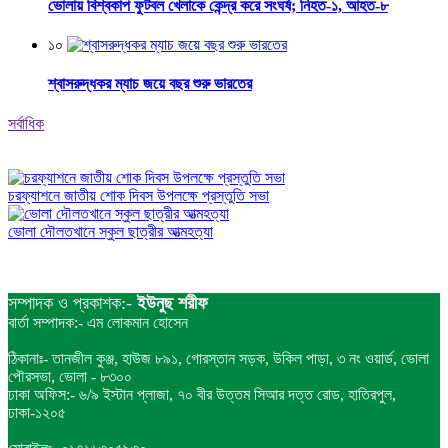
ভোলায় বিশ্বকাপ ফুটবল খেলাকে কেন্দ্র করে সংঘর্ষ; নিহত-১, আহত-৮
১০
শ্বাসরুদ্ধকর ম্যাচ জয়ে বছর শুরু ভারতের
সর্বাধিক
চরফ্যাশনে জাতীয় শোক দিবস উপলক্ষে প্রস্তুতি সভা
ভোলা দৌলতখানে স্কুল ছাত্রীর আত্মহত্যা
সম্পাদক ও প্রকাশক:-
ইউনুছ শরীফ
বার্তা সম্পাদক:- এম লোকমান হোসেন
ঠিকানাঃ- তানজীল কুঞ্জ, হাউজ ৮৯১, গোরস্তান সড়ক, উকিল পাড়া, ৩ নং ওয়ার্ড, ভোলা
পৌরসভা, ভোলা - ৮৩০০
ঢাকা অফিস:- ৬/৯ ইস্টান প্লাজা, ৭০ বীর উত্তম সিআর দত্ত রোড, হাতিরপুল,
ঢাকা-১২০৫