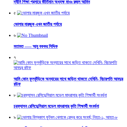
দ্বীনি শিক্ষা প্রসারে কীর্তিমান অধ্যক্ষ মাওঃ রুহুল আমিন
৫
ভোলার মারজুক এখন জাতীয় পর্যায়ে
৬
মতামত —– আবু বক্কর সিদ্দিক
৭
আমি কোন ফুলকুঁড়িকে অন্যায়ের সাথে জড়িত থাকতে দেখিনি- বিচারপতি আবদুর
রউফ
৮
চরফ্যাসন রেসিডেন্সিয়াল মডেল মাদরাসার কৃতি শিক্ষার্থী সংবর্ধনা
৯