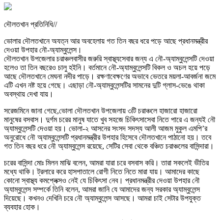
দৌলতখান প্রতিনিধি//
ভোলার দৌলতখানে অযত্ন আর অবহেলায় গত তিন বছর ধরে পড়ে আছে প্রধানমন্ত্রীর
দেওয়া উপহার নৌ-অ্যাম্বুলেন্স।
দৌলতখান উপজেলার চরাঞ্চলবাসীর জরুরি স্বাস্থ্যসেবার জন্য এ নৌ-অ্যাম্বুলেন্সটি দেওয়া
হলেও তা তিন বছরেও চালু হইনি। বর্তমানে নৌ-অ্যাম্বুলেন্সটি বিকল ও অচল হয়ে পড়ে
আছে দৌলতখানে মেঘনা নদীর পাড়ে। রক্ষণাবেক্ষণের অভাবে ভেতরে ময়লা-আবর্জনা জমে
এটি এখন নষ্ট হয়ে গেছে। এছাড়া নৌ-অ্যাম্বুলেন্সটির সামনের দুটি গ্লাস-ভেঙে থাকা
অবস্থায় দেখা যায়।
সরেজমিনে জানা গেছে,ভোলা দৌলতখান উপজেলায় ৩টি চরাঞ্চলে হাজারো হাজারো
মানুষের বসবাস। দুর্গম চরের মানুষ যাতে খুব সহজে চিকিৎসাসেবা নিতে পারে এ জন্যই নৌ
অ্যাম্বুলেন্সটি দেওয়া হয়। ভোলা-২ আসনের সংসদ সদস্য আলী আজম মুকুল এমপি’র
অনুরোধে নৌ অ্যাম্বুলেন্সটি প্রধানমন্ত্রীর উপহার হিসেবে দৌলতখানে পাঠানো হয়। তবে
গত তিন বছর ধরে নৌ অ্যাম্বুলেন্স রয়েছে, সেটির সেবা থেকে বঞ্চিত চরাঞ্চলের বাসিন্দারা।
চরের বাসিন্দা মোঃ মিলন মাঝি বলেন, আমরা যারা চরে বসবাস করি। তারা সকলেই ভীতির
মধ্যে থাকি। ট্রলারে করে হাসপাতালে রোগী নিতে নিতে মারা যায়। আমাদের কাছে
কোনো স্বাস্থ্য কমপ্লেক্সও নেই যে চিকিৎসা নেব। প্রধানমন্ত্রীর দেওয়া উপহার নৌ
অ্যাম্বুলেন্স সম্পর্কে তিনি বলেন, আমরা জানি যে আমাদের জন্য সরকার অ্যাম্বুলেন্স
দিয়েছে। কখনও দেখিনি চরে নৌ অ্যাম্বুলেন্স আসছে। আমরা চাই সেটার উপযুক্ত
ব্যবহার হোক।