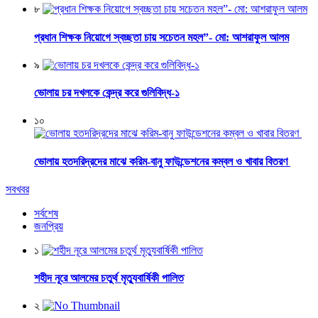
৮
প্রধান শিক্ষক নিয়োগে স্বচ্ছতা চায় সচেতন মহল”- মো: আশরাফুল আলম
৯
ভোলায় চর দখলকে কেন্দ্র করে গুলিবিদ্ধ-১
১০
ভোলায় হতদরিদ্রদের মাঝে করিম-বানু ফাউন্ডেশনের কম্বল ও খাবার বিতরণ
সবখবর
সর্বশেষ
জনপ্রিয়
১
শহীদ নূরে আলমের চতুর্থ মৃত্যুবার্ষিকী পালিত
২