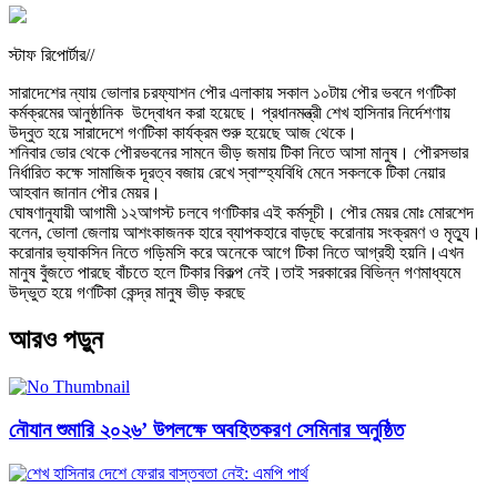
স্টাফ রিপোর্টার//
সারাদেশের ন্যায় ভোলার চরফ্যাশন পৌর এলাকায় সকাল ১০টায় পৌর ভবনে গণটিকা
কর্মক্রমের আনুষ্ঠানিক উদ্বোধন করা হয়েছে। প্রধানমন্ত্রী শেখ হাসিনার নির্দেশণায়
উদ্বুত হয়ে সারাদেশে গণটিকা কার্যক্রম শুরু হয়েছে আজ থেকে।
শনিবার ভোর থেকে পৌরভবনের সামনে ভীড় জমায় টিকা নিতে আসা মানুষ। পৌরসভার
নির্ধারিত কক্ষে সামাজিক দূরত্ব বজায় রেখে স্বাস্হ্যবিধি মেনে সকলকে টিকা নেয়ার
আহবান জানান পৌর মেয়র।
ঘোষণানুযায়ী আগামী ১২আগস্ট চলবে গণটিকার এই কর্মসূচী। পৌর মেয়র মোঃ মোরশেদ
বলেন, ভোলা জেলায় আশংকাজনক হারে ব্যাপকহারে বাড়ছে করোনায় সংক্রমণ ও মৃত্যু।
করোনার ভ্যাকসিন নিতে গড়িমসি করে অনেকে আগে টিকা নিতে আগ্রহী হয়নি।এখন
মানুষ বুঁজতে পারছে বাঁচতে হলে টিকার বিকল্প নেই।তাই সরকারের বিভিন্ন গণমাধ্যমে
উদ্ভুত হয়ে গণটিকা কেন্দ্র মানুষ ভীড় করছে
আরও পড়ুন
নৌযান শুমারি ২০২৬’ উপলক্ষে অবহিতকরণ সেমিনার অনুষ্ঠিত