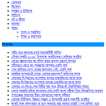
খেলাধুলা
বিনোদন
স্বাস্থ্য ও চিকিৎসা
সাহিত্য
ধর্ম ও জীবন
মতামত
আরও
তথ্য ও প্রযুক্তি
শিক্ষা ও ক্যাম্পাস
শিরোনামঃ
শহীদ নূরে আলমের চতুর্থ মৃত্যুবার্ষিকী পালিত
নৌযান শুমারি ২০২৬’ উপলক্ষে অবহিতকরণ সেমিনার অনুষ্ঠিত
মেয়ের আত্মহত্যার পর পুলিশ বাবার ঝুলন্ত মরদেহ উদ্ধার
নদীভাঙন রোধে বড় প্রকল্পের আশ্বাস-এমপি পার্থ
শেখ হাসিনার দেশে ফেরার বাস্তবতা নেই: এমপি পার্থ
সাময়িক সংস্কারেই চলছে ভোলার গুরুত্বপূর্ণ অফিসের সড়ক
মেঘনায়l সি-ট্রাকের অপেক্ষায় মনপুরা-তজুমদ্দিনের লাখো মানুষ
মেঘনায় সি-ট্রাকের অপেক্ষায় মনপুরা-তজুমদ্দিনের লাখো মানুষ
ভোলায় এন সিওর লেক সিটির গাছ পড়ে ইন্টারনেট টেকনিশিয়ান নিহত
ভোলা সরকারি মহিলা কলেজের এইচএসসি বাংলা পরীক্ষা নিয়ে বিভ্রান্তির অবসান
গণতন্ত্রের পথচলায় নীরব যোদ্ধাদের প্রাপ্য স্বীকৃত
ভোলায় স্টার্টআপ, বিজ্ঞান প্রকল্প ও উদ্ভাবনী ধারণা প্রদর্শনী অনুষ্ঠিত
জুলাই সনদ বাস্তবায়ন না হলে ক্ষমতায় যারা আসবে তারাই ‘শেখ হাসিনা’ হয়ে