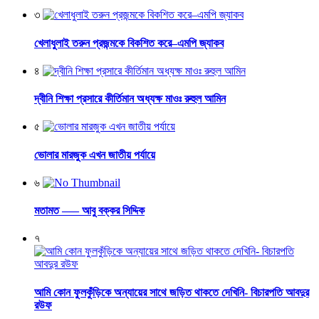
৩
খেলাধুলাই তরুন প্রজন্মকে বিকশিত করে–এমপি জ্যাকব
৪
দ্বীনি শিক্ষা প্রসারে কীর্তিমান অধ্যক্ষ মাওঃ রুহুল আমিন
৫
ভোলার মারজুক এখন জাতীয় পর্যায়ে
৬
মতামত —– আবু বক্কর সিদ্দিক
৭
আমি কোন ফুলকুঁড়িকে অন্যায়ের সাথে জড়িত থাকতে দেখিনি- বিচারপতি আবদুর
রউফ