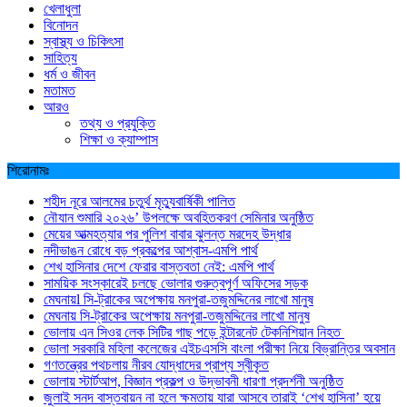
খেলাধুলা
বিনোদন
স্বাস্থ্য ও চিকিৎসা
সাহিত্য
ধর্ম ও জীবন
মতামত
আরও
তথ্য ও প্রযুক্তি
শিক্ষা ও ক্যাম্পাস
শিরোনামঃ
শহীদ নূরে আলমের চতুর্থ মৃত্যুবার্ষিকী পালিত
নৌযান শুমারি ২০২৬’ উপলক্ষে অবহিতকরণ সেমিনার অনুষ্ঠিত
মেয়ের আত্মহত্যার পর পুলিশ বাবার ঝুলন্ত মরদেহ উদ্ধার
নদীভাঙন রোধে বড় প্রকল্পের আশ্বাস-এমপি পার্থ
শেখ হাসিনার দেশে ফেরার বাস্তবতা নেই: এমপি পার্থ
সাময়িক সংস্কারেই চলছে ভোলার গুরুত্বপূর্ণ অফিসের সড়ক
মেঘনায়l সি-ট্রাকের অপেক্ষায় মনপুরা-তজুমদ্দিনের লাখো মানুষ
মেঘনায় সি-ট্রাকের অপেক্ষায় মনপুরা-তজুমদ্দিনের লাখো মানুষ
ভোলায় এন সিওর লেক সিটির গাছ পড়ে ইন্টারনেট টেকনিশিয়ান নিহত
ভোলা সরকারি মহিলা কলেজের এইচএসসি বাংলা পরীক্ষা নিয়ে বিভ্রান্তির অবসান
গণতন্ত্রের পথচলায় নীরব যোদ্ধাদের প্রাপ্য স্বীকৃত
ভোলায় স্টার্টআপ, বিজ্ঞান প্রকল্প ও উদ্ভাবনী ধারণা প্রদর্শনী অনুষ্ঠিত
জুলাই সনদ বাস্তবায়ন না হলে ক্ষমতায় যারা আসবে তারাই ‘শেখ হাসিনা’ হয়ে