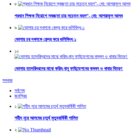
৮
প্রধান শিক্ষক নিয়োগে স্বচ্ছতা চায় সচেতন মহল”- মো: আশরাফুল আলম
৯
ভোলায় চর দখলকে কেন্দ্র করে গুলিবিদ্ধ-১
১০
ভোলায় হতদরিদ্রদের মাঝে করিম-বানু ফাউন্ডেশনের কম্বল ও খাবার বিতরণ
সবখবর
সর্বশেষ
জনপ্রিয়
১
শহীদ নূরে আলমের চতুর্থ মৃত্যুবার্ষিকী পালিত
২