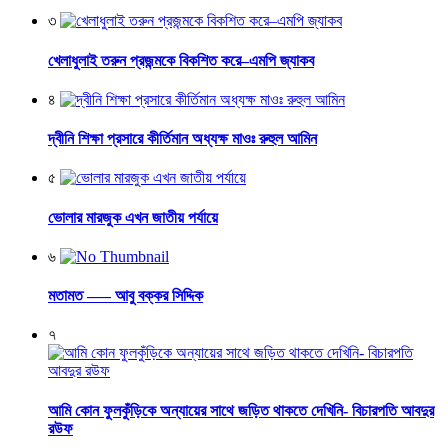
৩
খেলাধুলাই তরুন প্রজন্মকে বিকশিত করে–এমপি জ্যাকব
৪
দ্বীনি শিক্ষা প্রসারে কীর্তিমান অধ্যক্ষ মাওঃ রুহুল আমিন
৫
ভোলার মারজুক এখন জাতীয় পর্যায়ে
৬
মতামত —– আবু বক্কর সিদ্দিক
৭
আমি কোন ফুলকুঁড়িকে অন্যায়ের সাথে জড়িত থাকতে দেখিনি- বিচারপতি আবদুর
রউফ