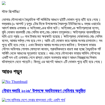
স্টাফ রিপোর্টার//
ভোলার দৌলতখানে বৈদ্যুতিক শর্ট সার্কিটের আগুনে দুইটি দোকান পুড়ে ছাঁই হয়ে গেছে।
শুক্রবার (৬ আগস্ট ) দুপুর ২টার দিকে উপজেলার সৈয়দপুর ইউনিয়নের ৯ নম্বর ওয়ার্ডের
আদর্শ বাজার এলাকায় এ অগ্নিকাণ্ডের ঘটনা ঘটে। অগ্নিকাণ্ডে ক্ষতিগ্রস্তরা হলেন,
মুদি দোকান ব্যবসায়ী মোঃ সেলিম বাগা,মোঃ খোকন তালুকদার। ক্ষতিগ্রস্থ ব্যবসায়ীদের
দাবি এতে প্রায় ২০ লাখ টাকার মত ক্ষয়ক্ষতি হয়েছে। ক্ষতিগ্রস্থ দোকানদার মোঃ সেলিম
বলেন, আমার সর্বস্ব শেষ হয়ে গেল। আমি এই দোকান করে আমার সংসার চালাতাম। সব
পুড়ে ছাঁই হয়ে গেছে। এখন কিভাবে আমার সংসার চলবে জানিনা। উপজেলা ফায়ার
স্টেশন অফিসার গোলাম মোস্তফা জানান, প্রাথমিকভাবে ধারণা করা হচ্ছে বৈদ্যুতিক শর্ট
সার্কিট থেকে আগুনের সূত্রপাত হয়েছে। খবর পেয়ে দৌলতখান ফায়ার সার্ভিস স্টেশনের
একটি দল ওই এলাকায় গেলে রাস্তা বেহাল অবস্থার কারণে আগুন নিয়ন্ত্রনের পিকাব
ঘটনাস্থলে যেতে পাড়েনি। কিন্তু এর আগেই আগুনে ২টি দোকান পুড়ে ছাঁই হয়ে গেছে।
আরও পড়ুন
নৌযান শুমারি ২০২৬’ উপলক্ষে অবহিতকরণ সেমিনার অনুষ্ঠিত