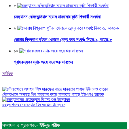
৮
চরফ্যাসন রেসিডেন্সিয়াল মডেল মাদরাসার কৃতি শিক্ষার্থী সংবর্ধনা
৯
ভোলায় বিশ্বকাপ ফুটবল খেলাকে কেন্দ্র করে সংঘর্ষ; নিহত-১, আহত-৮
১০
শ্বাসরুদ্ধকর ম্যাচ জয়ে বছর শুরু ভারতের
সর্বাধিক
দৌলতখানে অসহায় শিশু মারুফের কাছে মানবতার পাহাড় ইউএনও তারেক
চরফ্যাশনের চেয়ারম্যান ফিসের শুভ উদ্বোধন
সম্পাদক ও প্রকাশক:-
ইউনুছ শরীফ