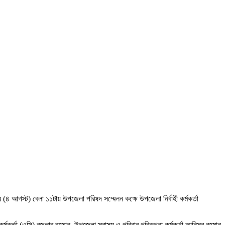
৪ আগস্ট) বেলা ১১টায় উপজেলা পরিষদ সম্মেলন কক্ষে উপজেলা নির্বাহী কর্মকর্তা
র্তা (ওসি) বজলার রহমান, উপজেলা স্বাস্থ্য ও পরিবার পরিকল্পনা কর্মকর্তা আনিসুর রহমান