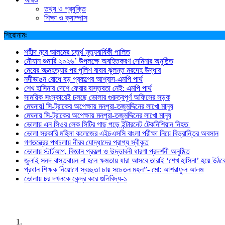
তথ্য ও প্রযুক্তি
শিক্ষা ও ক্যাম্পাস
শিরোনামঃ
শহীদ নূরে আলমের চতুর্থ মৃত্যুবার্ষিকী পালিত
নৌযান শুমারি ২০২৬’ উপলক্ষে অবহিতকরণ সেমিনার অনুষ্ঠিত
মেয়ের আত্মহত্যার পর পুলিশ বাবার ঝুলন্ত মরদেহ উদ্ধার
নদীভাঙন রোধে বড় প্রকল্পের আশ্বাস-এমপি পার্থ
শেখ হাসিনার দেশে ফেরার বাস্তবতা নেই: এমপি পার্থ
সাময়িক সংস্কারেই চলছে ভোলার গুরুত্বপূর্ণ অফিসের সড়ক
মেঘনায়l সি-ট্রাকের অপেক্ষায় মনপুরা-তজুমদ্দিনের লাখো মানুষ
মেঘনায় সি-ট্রাকের অপেক্ষায় মনপুরা-তজুমদ্দিনের লাখো মানুষ
ভোলায় এন সিওর লেক সিটির গাছ পড়ে ইন্টারনেট টেকনিশিয়ান নিহত
ভোলা সরকারি মহিলা কলেজের এইচএসসি বাংলা পরীক্ষা নিয়ে বিভ্রান্তির অবসান
গণতন্ত্রের পথচলায় নীরব যোদ্ধাদের প্রাপ্য স্বীকৃত
ভোলায় স্টার্টআপ, বিজ্ঞান প্রকল্প ও উদ্ভাবনী ধারণা প্রদর্শনী অনুষ্ঠিত
জুলাই সনদ বাস্তবায়ন না হলে ক্ষমতায় যারা আসবে তারাই ‘শেখ হাসিনা’ হয়ে উঠব
প্রধান শিক্ষক নিয়োগে স্বচ্ছতা চায় সচেতন মহল”- মো: আশরাফুল আলম
ভোলায় চর দখলকে কেন্দ্র করে গুলিবিদ্ধ-১