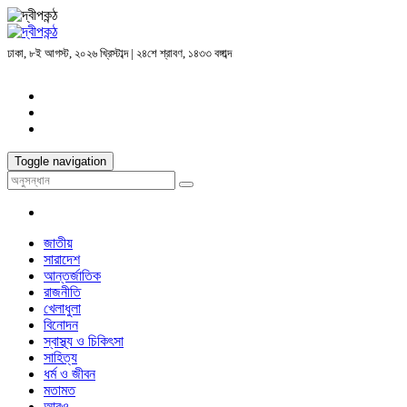
ঢাকা, ৮ই আগস্ট, ২০২৬ খ্রিস্টাব্দ | ২৪শে শ্রাবণ, ১৪৩৩ বঙ্গাব্দ
Toggle navigation
জাতীয়
সারাদেশ
আন্তর্জাতিক
রাজনীতি
খেলাধুলা
বিনোদন
স্বাস্থ্য ও চিকিৎসা
সাহিত্য
ধর্ম ও জীবন
মতামত
আরও