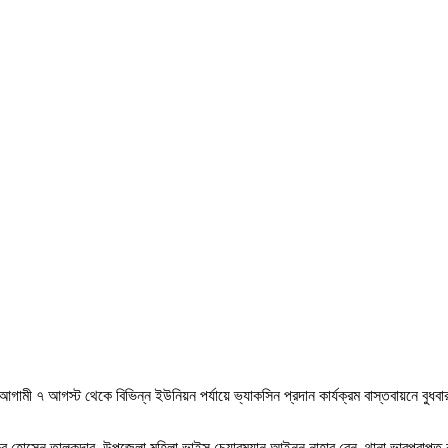
 ৭ আগস্ট থেকে বিভিন্ন ইউনিয়ন পর্যায়ে ভ্যাকসিন প্রদান কার্যক্রম বাস্তবায়নে বুধবার (
হোসেন তালুকদার, উপজেলা মহিলা ভাইস চেয়ারম্যান আইনুন নাহার রেনু, থানা ভারপ্রাপ্ত কর্মক