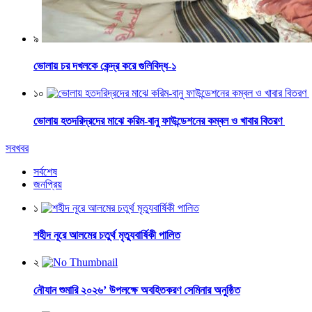
৯
ভোলায় চর দখলকে কেন্দ্র করে গুলিবিদ্ধ-১
১০
ভোলায় হতদরিদ্রদের মাঝে করিম-বানু ফাউন্ডেশনের কম্বল ও খাবার বিতরণ
সবখবর
সর্বশেষ
জনপ্রিয়
১
শহীদ নূরে আলমের চতুর্থ মৃত্যুবার্ষিকী পালিত
২
নৌযান শুমারি ২০২৬’ উপলক্ষে অবহিতকরণ সেমিনার অনুষ্ঠিত