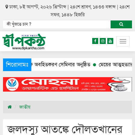
ঢাকা, ৮ই আগস্ট, ২০২৬ খ্রিস্টাব্দ | ২৪শে শ্রাবণ, ১৪৩৩ বঙ্গাব্দ | ২৪শে
সফর, ১৪৪৮ হিজরি
Togg
navig
শিরোনামঃ
৬’ উপলক্ষে অবহিতকরণ সেমিনার অনুষ্ঠিত
মেয়ের আত্মহত্যার পর পুল
জাতীয়
জলদস্যু আতঙ্কে দৌলতখানের