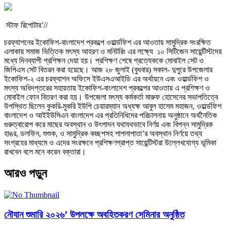
স্টাফ রিপোটার’//
চরফ্যাশনের ইকোফিশ-বাংলাদেশ প্রকল্পে ওয়ার্ল্ডফিশ এর আওতায় সামুদ্রিক সংরক্ষিত
এলাকায় সমাজ ভিত্তিক মৎস্য আহরণ ও মনিটরিং এর লক্ষ্যে ১০ সিটিজেন সায়েন্টিস্টদের
মধ্যে দিনব্যাপী প্রশিক্ষন দেয়া হয়। প্রশিক্ষণ শেষে প্রত্যেককে মোবাইল সেট ও
জিপিএস সেট বিতরন করা হয়েছে। আজ ২৮ জুলাই (বুধবার) সকাল- দুপুরে উপজেলার
ইকোফিশ-২ এর চরফ্যাশন অফিসে ইউএসএআইডি এর অর্থায়নে এবং ওয়ার্ল্ডফিশ ও
মৎস্য অধিদপ্তরের সহায়তায় ইকোফিশ-বাংলাদেশ প্রকল্পের আওতায় এ প্রশিক্ষণ ও
মোবাইল ফোন বিতরণ করা হয়। উপজেলা মৎস্য কর্মকর্তা মারুফ হোসেনের সভাপতিত্বে
উপস্থিত ছিলেন কুকরি-মুকরি ইউপি চেয়ারম্যান অধ্যক্ষ আবুল হাসেম মহাজন, ওয়ার্ল্ডফিশ
বাংলাদেশ ও আইইউসিএন বাংলাদেশ এর প্রতিনিধিদের পরিচালনায় অনুষ্ঠানে অর্থনৈতিক
গুরুত্বারোপ করে মাছের অবস্থান ও উৎপাদন যথাযথভাবে নির্ণয় এবং বিপন্ন সামুদ্রিক
হাঙর, ডলফিন, শুশুক, ও সামুদ্রিক কচ্ছপসহ শাপলাপাতা’র অবস্থান নির্ণয়ে তথ্য
সংগ্রহের মাধ্যমে ও এদের সংরক্ষনে প্রশিক্ষণপ্রাপ্ত সায়েন্টিস্টরা উল্লেখযোগ্য ভূমিকা
রাখবেন বলে মনে করেন বক্তারা।
আরও পড়ুন
নৌযান শুমারি ২০২৬’ উপলক্ষে অবহিতকরণ সেমিনার অনুষ্ঠিত