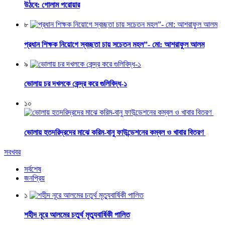
উঠবে: গোলাম পরোয়ার
৮
প্রধান শিক্ষক নিয়োগে স্বচ্ছতা চায় সচেতন মহল”- মো: আশরাফুল আলম
৯
ভোলায় চর দখলকে কেন্দ্র করে গুলিবিদ্ধ-১
১০
ভোলায় হতদরিদ্রদের মাঝে করিম-বানু ফাউন্ডেশনের কম্বল ও খাবার বিতরণ
সবখবর
সর্বশেষ
জনপ্রিয়
১
শহীদ নূরে আলমের চতুর্থ মৃত্যুবার্ষিকী পালিত