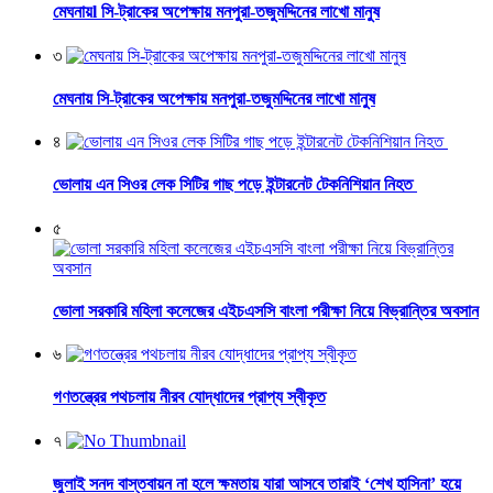
মেঘনায়l সি-ট্রাকের অপেক্ষায় মনপুরা-তজুমদ্দিনের লাখো মানুষ
৩
মেঘনায় সি-ট্রাকের অপেক্ষায় মনপুরা-তজুমদ্দিনের লাখো মানুষ
৪
ভোলায় এন সিওর লেক সিটির গাছ পড়ে ইন্টারনেট টেকনিশিয়ান নিহত
৫
ভোলা সরকারি মহিলা কলেজের এইচএসসি বাংলা পরীক্ষা নিয়ে বিভ্রান্তির অবসান
৬
গণতন্ত্রের পথচলায় নীরব যোদ্ধাদের প্রাপ্য স্বীকৃত
৭
জুলাই সনদ বাস্তবায়ন না হলে ক্ষমতায় যারা আসবে তারাই ‘শেখ হাসিনা’ হয়ে