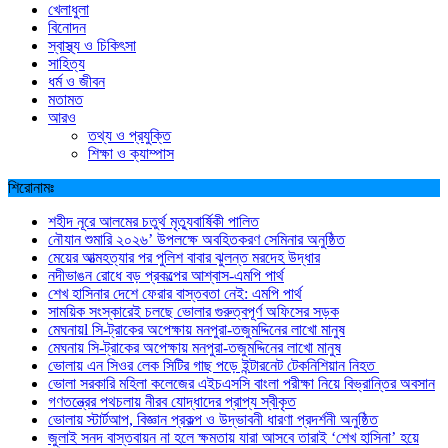
খেলাধুলা
বিনোদন
স্বাস্থ্য ও চিকিৎসা
সাহিত্য
ধর্ম ও জীবন
মতামত
আরও
তথ্য ও প্রযুক্তি
শিক্ষা ও ক্যাম্পাস
শিরোনামঃ
শহীদ নূরে আলমের চতুর্থ মৃত্যুবার্ষিকী পালিত
নৌযান শুমারি ২০২৬’ উপলক্ষে অবহিতকরণ সেমিনার অনুষ্ঠিত
মেয়ের আত্মহত্যার পর পুলিশ বাবার ঝুলন্ত মরদেহ উদ্ধার
নদীভাঙন রোধে বড় প্রকল্পের আশ্বাস-এমপি পার্থ
শেখ হাসিনার দেশে ফেরার বাস্তবতা নেই: এমপি পার্থ
সাময়িক সংস্কারেই চলছে ভোলার গুরুত্বপূর্ণ অফিসের সড়ক
মেঘনায়l সি-ট্রাকের অপেক্ষায় মনপুরা-তজুমদ্দিনের লাখো মানুষ
মেঘনায় সি-ট্রাকের অপেক্ষায় মনপুরা-তজুমদ্দিনের লাখো মানুষ
ভোলায় এন সিওর লেক সিটির গাছ পড়ে ইন্টারনেট টেকনিশিয়ান নিহত
ভোলা সরকারি মহিলা কলেজের এইচএসসি বাংলা পরীক্ষা নিয়ে বিভ্রান্তির অবসান
গণতন্ত্রের পথচলায় নীরব যোদ্ধাদের প্রাপ্য স্বীকৃত
ভোলায় স্টার্টআপ, বিজ্ঞান প্রকল্প ও উদ্ভাবনী ধারণা প্রদর্শনী অনুষ্ঠিত
জুলাই সনদ বাস্তবায়ন না হলে ক্ষমতায় যারা আসবে তারাই ‘শেখ হাসিনা’ হয়ে