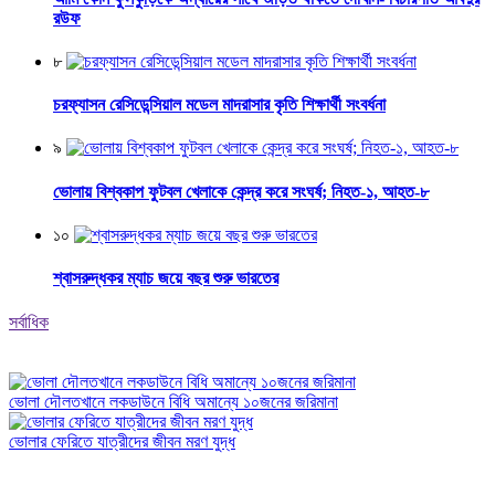
রউফ
৮
চরফ্যাসন রেসিডেন্সিয়াল মডেল মাদরাসার কৃতি শিক্ষার্থী সংবর্ধনা
৯
ভোলায় বিশ্বকাপ ফুটবল খেলাকে কেন্দ্র করে সংঘর্ষ; নিহত-১, আহত-৮
১০
শ্বাসরুদ্ধকর ম্যাচ জয়ে বছর শুরু ভারতের
সর্বাধিক
ভোলা দৌলতখানে লকডাউনে বিধি অমান্যে ১০জনের জরিমানা
ভোলার ফেরিতে যাত্রীদের জীবন মরণ যুদ্ধ