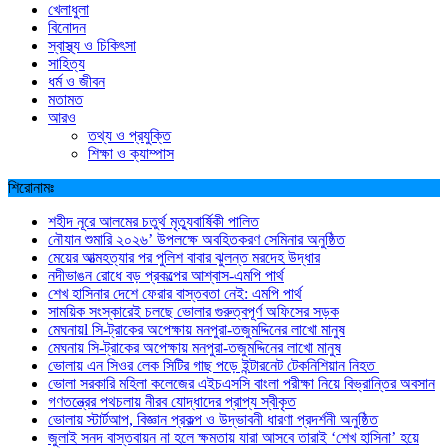
খেলাধুলা
বিনোদন
স্বাস্থ্য ও চিকিৎসা
সাহিত্য
ধর্ম ও জীবন
মতামত
আরও
তথ্য ও প্রযুক্তি
শিক্ষা ও ক্যাম্পাস
শিরোনামঃ
শহীদ নূরে আলমের চতুর্থ মৃত্যুবার্ষিকী পালিত
নৌযান শুমারি ২০২৬’ উপলক্ষে অবহিতকরণ সেমিনার অনুষ্ঠিত
মেয়ের আত্মহত্যার পর পুলিশ বাবার ঝুলন্ত মরদেহ উদ্ধার
নদীভাঙন রোধে বড় প্রকল্পের আশ্বাস-এমপি পার্থ
শেখ হাসিনার দেশে ফেরার বাস্তবতা নেই: এমপি পার্থ
সাময়িক সংস্কারেই চলছে ভোলার গুরুত্বপূর্ণ অফিসের সড়ক
মেঘনায়l সি-ট্রাকের অপেক্ষায় মনপুরা-তজুমদ্দিনের লাখো মানুষ
মেঘনায় সি-ট্রাকের অপেক্ষায় মনপুরা-তজুমদ্দিনের লাখো মানুষ
ভোলায় এন সিওর লেক সিটির গাছ পড়ে ইন্টারনেট টেকনিশিয়ান নিহত
ভোলা সরকারি মহিলা কলেজের এইচএসসি বাংলা পরীক্ষা নিয়ে বিভ্রান্তির অবসান
গণতন্ত্রের পথচলায় নীরব যোদ্ধাদের প্রাপ্য স্বীকৃত
ভোলায় স্টার্টআপ, বিজ্ঞান প্রকল্প ও উদ্ভাবনী ধারণা প্রদর্শনী অনুষ্ঠিত
জুলাই সনদ বাস্তবায়ন না হলে ক্ষমতায় যারা আসবে তারাই ‘শেখ হাসিনা’ হয়ে