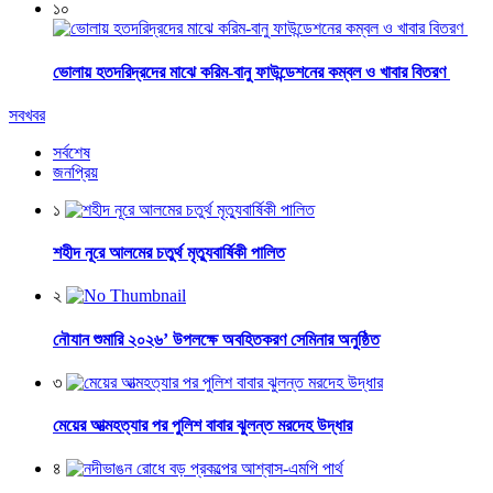
১০
ভোলায় হতদরিদ্রদের মাঝে করিম-বানু ফাউন্ডেশনের কম্বল ও খাবার বিতরণ
সবখবর
সর্বশেষ
জনপ্রিয়
১
শহীদ নূরে আলমের চতুর্থ মৃত্যুবার্ষিকী পালিত
২
নৌযান শুমারি ২০২৬’ উপলক্ষে অবহিতকরণ সেমিনার অনুষ্ঠিত
৩
মেয়ের আত্মহত্যার পর পুলিশ বাবার ঝুলন্ত মরদেহ উদ্ধার
৪