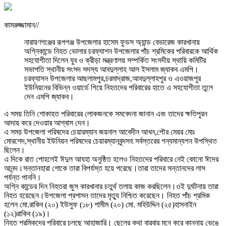
কামরুজ্জামান//
নারায়ণগঞ্জের রূপগঞ্জ উপজেলার হাসেম ফুডস অ্যান্ড বেভারেজ কারখানায়
অগ্নিকান্ডে নিহত ভোলার চরফ্যাশন উপজেলার পাঁচ শ্রমিকের পরিবারকে আর্থিক
সহযোগীতা দিলেন যুব ও ক্রীড়া মন্ত্রণালয় সম্পর্কিত সংসদীয় স্থায়ি কমিটির
সভাপতি স্থানীয় সংসদ সদস্য আবদুল্লাহ আল ইসলাম জ্যাকব এমপি।
চরফ্যাসন উপজেলার আছলামপুর,চরমাদ্রাজ,আবদুল্লাহপুর ও এওয়াজপুর
ইউনিয়নের বিভিন্ন ওয়ার্ডে গিয়ে নিহতদের পরিবারের হাতে এ সহযোগীতা তুলে
দেন এমপি জ্যাকব।
এ সময় তিনি শোকাহত পরিবারের লোকজনকে সমবেদনা জানান এবং তাদের ক্ষতিপুরন
আদায় করে দেওয়ার আশ্বাস দেন।
এ সময় উপজেলা পরিষদের চেয়ারম্যান জয়নাল আবেদীন আখন,পৌর মেয়র মোঃ
মোরশেদ,স্থানীয় ইউনিয়ন পরিষদের চেয়ারম্যানবৃন্দসহ সর্বস্তরের গন্যমান্যগন উপস্থিত
ছিলেন।
এ দিকে রাত পোহলেই ঈদুল আযহা অনুষ্ঠিত হলেও নিহতদের পরিবারে নেই কোনো ঈদের
আনন্দ।সন্তানহারা শোকে তারা বিপর্যস্ত হয়ে পরেছে।তারা তাদের সন্তানদের লাস
পর্যন্ত পাননি।
অগ্নি কান্ডের দিন নিহতরা জুস কারখানার চতুর্থ তলায় কাজ করছিলেন।ওই দুর্ঘটনায় তারা
নিহত হয়েছেন।উপজেলা প্রশাসন তাদের মৃত্যু নিশ্চিত করেছেন। নিহত পাঁচ শ্রমিক
হলেন মো.রাকিব (২০) ইউসুফ (১৮) শামীম (২০) মো. মহিউদ্দিন (২৫)হাসনাইন
(১২)রাকিব (১৯)।
নিহত শ্রমিকদের পরিবারে চলছে আহাজারি। ছেলের কথা বারবার মনে করে কান্নায় ভেঙে