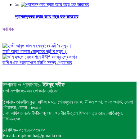
১০
শ্বাসরুদ্ধকর ম্যাচ জয়ে বছর শুরু ভারতের
সর্বাধিক
হাজী আবুল কালাম মেম্বারের স্ত্রী’র মৃত্যু।
জমি দখলে চরফ্যাশনে ইউপি সদস্য গ্রেফতার
সম্পাদক ও প্রকাশক:-
ইউনুছ শরীফ
বার্তা সম্পাদক:- এম লোকমান হোসেন
ঠিকানাঃ- তানজীল কুঞ্জ, হাউজ ৮৯১, গোরস্তান সড়ক, উকিল পাড়া, ৩ নং ওয়ার্ড, ভোলা
পৌরসভা, ভোলা - ৮৩০০
ঢাকা অফিস:- ৬/৯ ইস্টান প্লাজা, ৭০ বীর উত্তম সিআর দত্ত রোড, হাতিরপুল,
ঢাকা-১২০৫
মোবাইলঃ- ০১৭১৬৩০৫৯৩০
Email:- dipkantha@gmail.com