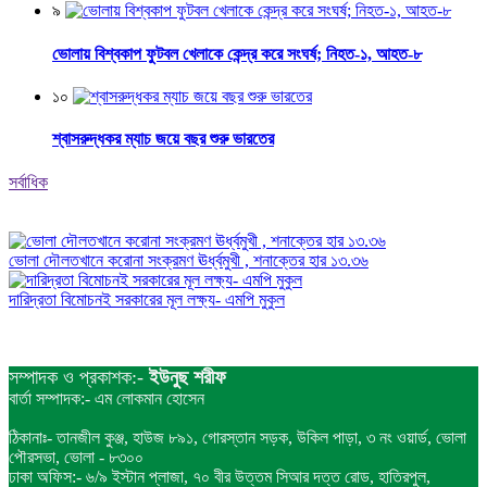
৯
ভোলায় বিশ্বকাপ ফুটবল খেলাকে কেন্দ্র করে সংঘর্ষ; নিহত-১, আহত-৮
১০
শ্বাসরুদ্ধকর ম্যাচ জয়ে বছর শুরু ভারতের
সর্বাধিক
ভোলা দৌলতখানে করোনা সংক্রমণ ঊর্ধ্বমুখী , শনাক্তের হার ১৩.৩৬
দারিদ্রতা বিমোচনই সরকারের মূল লক্ষ্য- এমপি মুকুল
সম্পাদক ও প্রকাশক:-
ইউনুছ শরীফ
বার্তা সম্পাদক:- এম লোকমান হোসেন
ঠিকানাঃ- তানজীল কুঞ্জ, হাউজ ৮৯১, গোরস্তান সড়ক, উকিল পাড়া, ৩ নং ওয়ার্ড, ভোলা
পৌরসভা, ভোলা - ৮৩০০
ঢাকা অফিস:- ৬/৯ ইস্টান প্লাজা, ৭০ বীর উত্তম সিআর দত্ত রোড, হাতিরপুল,