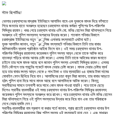
স্টাফ রিপোর্টার//
ভোলার চরফ্যাসনের মাদ্রাজ ইউনিয়নে আলামিন নামে এক যুবককে মাদক দিয়ে ফাঁসাতে
গিয়ে জনতার হাতে অবরুদ্ধ হয়েছেন চরফ্যাসন থানায় কর্মরত পুলিশের উপ-পরিদর্শক
সিদ্দিকুর রহমান। খবর পেয়ে চরফ্যাস থানার ওসি মো. মনির হোসেন মিয়া ঘটনাস্থলে গিয়ে
অবরুদ্ধ ওই পুলিশ সদস্যসহ অপরদের উদ্ধার করেন। গতকাল শনিবার বিকালে
চরমাদ্রাজ ইউনিয়নের নতুন ¯øুলিজ এলাকায় মৎস্যঘাটে এঘটনা ঘটে।
যুবক আলামিন জানান, নতুন ¯øুলিজ মৎস্যঘটে শনিবার বিকালে তিনি তার বাবার
মালিকানাধীন ব্যবসা প্রতিষ্ঠান আইমা ফিসে যান। ওই সময় চরফ্যাসন থানার উপ-
পরিদর্শক সিদ্দিকুর রহমানসহ কয়েকজন পুলিশ সদস্য আড়ৎ থেকে তাকে আটক করে
হাতকড়া পড়িয়ে থানায় আনার চেষ্টা করেন। এসময় তিনি তাকে আটকের কারন জনাতে
চাইলে তার সঙ্গে মাদক আছে বলে জানান পুলিশ সদস্য এসআই সিদ্দিকুর রহমন। এসময়
তিনি কৌশলে তার প্যান্টের পকেটে মাদক দেয়ার চেষ্টা করেন। মাদক দেয়ার চেষ্টায় ব্যর্থ
হয়ে তার বাবার মৎস্য আড়ৎ থেকে ৫ লাখ টাকা ও তার ব্যবহারিত ৬৪ হাজার টাকা দামের
মোবাইল ফোন ছিনিয়ে নিয়ে যান। আলামিনের চাচা বাবুল মিয়া জানান, তার বাবার আড়তে
হঠাৎ পুলিশ হানা দিয়ে সাথে মাদক আছে বলে আলামিনকে আটক করেন। কিন্তু
স্থানীয়দের সামনে তল্লাশী করে সাথে কোন মাদক পাওয়া যায়নি। পরে তাকে ছেড়ে
দিলেও স্থানীয় ব্যবসায়ীরা ওই সময় চরফ্যাসন থানার উপ-পরিদর্শক সিদ্দিকুর রহমানসহ
কয়েকজন পুলিশ সদস্যকে অবরুদ্ধ করে রাখেন। পরে চরফ্যাসন থানার ওসি মনির হোসেন
মিয়া ঘটনাস্থলে গিয়ে ওই পুলিশ সদস্যদের উদ্ধার করে নিয়ে যান এবং তার পরিবারকে
দেখে নেয়ার হুমকি দেন।
স্থানীয়-ব্যবসায়ীরা নাম প্রকাশ না করার শর্তে জানান, প্রায় রাতেই চরফ্যাসন থানার উপ
পরিদর্শক সিদ্দিকুর রহমানসহ কিছু পুলিশ সদস্য ওই মৎস্যঘটে হানা দেন । এবং সাধারন