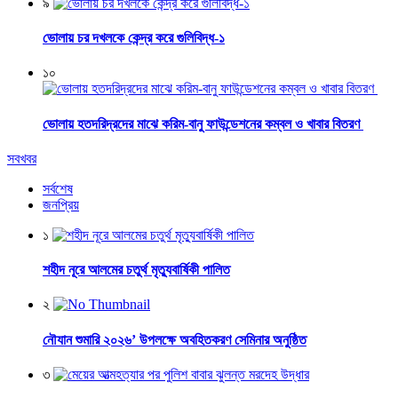
৯
ভোলায় চর দখলকে কেন্দ্র করে গুলিবিদ্ধ-১
১০
ভোলায় হতদরিদ্রদের মাঝে করিম-বানু ফাউন্ডেশনের কম্বল ও খাবার বিতরণ
সবখবর
সর্বশেষ
জনপ্রিয়
১
শহীদ নূরে আলমের চতুর্থ মৃত্যুবার্ষিকী পালিত
২
নৌযান শুমারি ২০২৬’ উপলক্ষে অবহিতকরণ সেমিনার অনুষ্ঠিত
৩