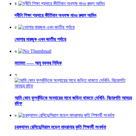
৪
দ্বীনি শিক্ষা প্রসারে কীর্তিমান অধ্যক্ষ মাওঃ রুহুল আমিন
৫
ভোলার মারজুক এখন জাতীয় পর্যায়ে
৬
মতামত —– আবু বক্কর সিদ্দিক
৭
আমি কোন ফুলকুঁড়িকে অন্যায়ের সাথে জড়িত থাকতে দেখিনি- বিচারপতি আবদুর
রউফ
৮
চরফ্যাসন রেসিডেন্সিয়াল মডেল মাদরাসার কৃতি শিক্ষার্থী সংবর্ধনা