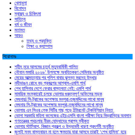
খেলাধুলা
বিনোদন
স্বাস্থ্য ও চিকিৎসা
সাহিত্য
ধর্ম ও জীবন
মতামত
আরও
তথ্য ও প্রযুক্তি
শিক্ষা ও ক্যাম্পাস
শিরোনামঃ
শহীদ নূরে আলমের চতুর্থ মৃত্যুবার্ষিকী পালিত
নৌযান শুমারি ২০২৬’ উপলক্ষে অবহিতকরণ সেমিনার অনুষ্ঠিত
মেয়ের আত্মহত্যার পর পুলিশ বাবার ঝুলন্ত মরদেহ উদ্ধার
নদীভাঙন রোধে বড় প্রকল্পের আশ্বাস-এমপি পার্থ
শেখ হাসিনার দেশে ফেরার বাস্তবতা নেই: এমপি পার্থ
সাময়িক সংস্কারেই চলছে ভোলার গুরুত্বপূর্ণ অফিসের সড়ক
মেঘনায়l সি-ট্রাকের অপেক্ষায় মনপুরা-তজুমদ্দিনের লাখো মানুষ
মেঘনায় সি-ট্রাকের অপেক্ষায় মনপুরা-তজুমদ্দিনের লাখো মানুষ
ভোলায় এন সিওর লেক সিটির গাছ পড়ে ইন্টারনেট টেকনিশিয়ান নিহত
ভোলা সরকারি মহিলা কলেজের এইচএসসি বাংলা পরীক্ষা নিয়ে বিভ্রান্তির অবসান
গণতন্ত্রের পথচলায় নীরব যোদ্ধাদের প্রাপ্য স্বীকৃত
ভোলায় স্টার্টআপ, বিজ্ঞান প্রকল্প ও উদ্ভাবনী ধারণা প্রদর্শনী অনুষ্ঠিত
জুলাই সনদ বাস্তবায়ন না হলে ক্ষমতায় যারা আসবে তারাই ‘শেখ হাসিনা’ হয়ে