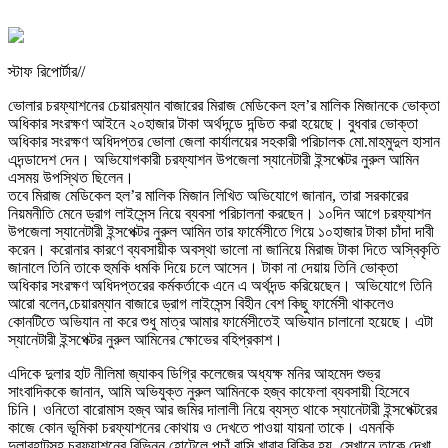
স্টাফ রিপোর্টার//
ভোলার চরফ্যাশনের চেয়ারম্যান বাজারের মিরাজ মেডিকেল হল’র মালিক মিজানকে ভোক্তা
অধিকার সংরক্ষণ আইনে ২০হাজার টাকা অর্থদন্ডে দন্ডিত করা হয়েছে। বুধবার ভোক্তা
অধিকার সংরক্ষণ অধিদপ্তর ভোলা জেলা কার্যালয়ের সহকারী পরিচালক মো.মাহমুদুল হাসান
এদন্ডাদেশ দেন। অভিযোগকারী চরফ্যাশন উপজেলা স্যানেটারী ইন্সপেক্টর নুরুল আমিন
এসময় উপস্থিত ছিলেন।
তবে মিরাজ মেডিকেল হল’র মালিক মিজান লিখিত অভিযোগে জানান, তারা সরকারের
নিয়মনীতি মেনে ড্রাগ লাইসেন্স নিয়ে ব্যবসা পরিচালনা করছেন। ১০দিন আগে চরফ্যাশন
উপজেলা স্যানেটারী ইন্সপেক্টর নুরুল আমিন তার ফার্মেসীতে গিয়ে ১০হাজার টাকা চাঁদা দাবী
করেন। করোনার কারণে ব্যবসায়ীক অবস্থা ভালো না জানিয়ে মিরাজ টাকা দিতে অস্বিকৃতি
জানালে তিনি তাকে হুমকি ধমকি দিয়ে চলে আসেন। টাকা না দেয়ায় তিনি ভোক্তা
অধিকার সংরক্ষণ অধিদপ্তরের কর্মকর্তাকে এনে এ অর্থদন্ড করিয়েছেন। অভিযোগে তিনি
আরো বলেন,চেয়ারম্যান বাজারে ড্রাগ লাইসেন্স বিহীন বেশ কিছু ফার্মেসী থাকলেও
কোনটিতে অভিযান না করে শুধু মাত্র আমার ফার্মেসীতেই অভিযান চালানো হয়েছে। এটা
স্যানেটারী ইন্সপেক্টর নুরুল আমিনের ক্ষোভের বহিপ্রকাশ।
এদিকে দুলার হাট নীলিমা জ্যাকব ডিগ্রি কলেজের অধ্যক্ষ মনির আহমেদ শুভ্র
সাংবাদিককে জানান, আমি অভিযুক্ত নুরুল আমিনকে হজ্ব কাফেলা ব্যবসায়ী হিসেবে
চিনি। ওনিতো বারোমাস হজ্ব আর জমির দালালী নিয়ে ব্যস্ত থাকে স্যানেটারী ইন্সপেক্টরের
কাজে কোন ভূমিকা চরফ্যাশনের কোথায় ও দেখতে পাওয়া যায়না তাকে। এমনকি
দুলারহাটসহ চরফ্যাশনের বিভিন্ন হোটেলে পচাঁ বাসি খাবার বিক্রি হয়, সেখানে তাকে দেখা