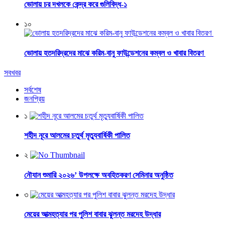
ভোলায় চর দখলকে কেন্দ্র করে গুলিবিদ্ধ-১
১০
ভোলায় হতদরিদ্রদের মাঝে করিম-বানু ফাউন্ডেশনের কম্বল ও খাবার বিতরণ
সবখবর
সর্বশেষ
জনপ্রিয়
১
শহীদ নূরে আলমের চতুর্থ মৃত্যুবার্ষিকী পালিত
২
নৌযান শুমারি ২০২৬’ উপলক্ষে অবহিতকরণ সেমিনার অনুষ্ঠিত
৩
মেয়ের আত্মহত্যার পর পুলিশ বাবার ঝুলন্ত মরদেহ উদ্ধার