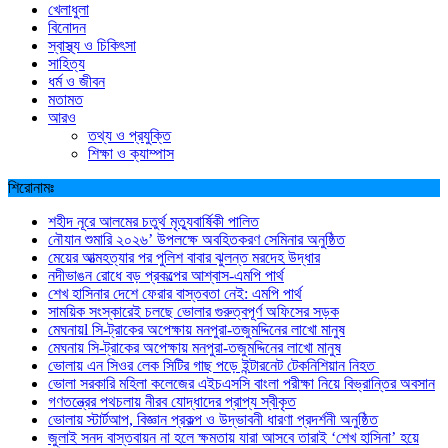
খেলাধুলা
বিনোদন
স্বাস্থ্য ও চিকিৎসা
সাহিত্য
ধর্ম ও জীবন
মতামত
আরও
তথ্য ও প্রযুক্তি
শিক্ষা ও ক্যাম্পাস
শিরোনামঃ
শহীদ নূরে আলমের চতুর্থ মৃত্যুবার্ষিকী পালিত
নৌযান শুমারি ২০২৬’ উপলক্ষে অবহিতকরণ সেমিনার অনুষ্ঠিত
মেয়ের আত্মহত্যার পর পুলিশ বাবার ঝুলন্ত মরদেহ উদ্ধার
নদীভাঙন রোধে বড় প্রকল্পের আশ্বাস-এমপি পার্থ
শেখ হাসিনার দেশে ফেরার বাস্তবতা নেই: এমপি পার্থ
সাময়িক সংস্কারেই চলছে ভোলার গুরুত্বপূর্ণ অফিসের সড়ক
মেঘনায়l সি-ট্রাকের অপেক্ষায় মনপুরা-তজুমদ্দিনের লাখো মানুষ
মেঘনায় সি-ট্রাকের অপেক্ষায় মনপুরা-তজুমদ্দিনের লাখো মানুষ
ভোলায় এন সিওর লেক সিটির গাছ পড়ে ইন্টারনেট টেকনিশিয়ান নিহত
ভোলা সরকারি মহিলা কলেজের এইচএসসি বাংলা পরীক্ষা নিয়ে বিভ্রান্তির অবসান
গণতন্ত্রের পথচলায় নীরব যোদ্ধাদের প্রাপ্য স্বীকৃত
ভোলায় স্টার্টআপ, বিজ্ঞান প্রকল্প ও উদ্ভাবনী ধারণা প্রদর্শনী অনুষ্ঠিত
জুলাই সনদ বাস্তবায়ন না হলে ক্ষমতায় যারা আসবে তারাই ‘শেখ হাসিনা’ হয়ে