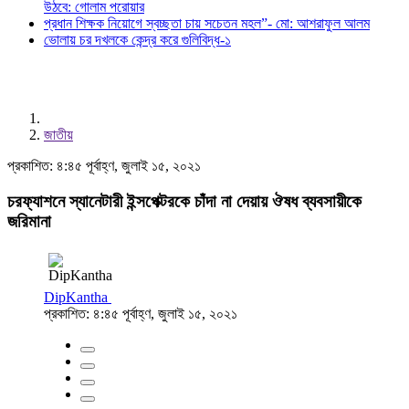
উঠবে: গোলাম পরোয়ার
প্রধান শিক্ষক নিয়োগে স্বচ্ছতা চায় সচেতন মহল”- মো: আশরাফুল আলম
ভোলায় চর দখলকে কেন্দ্র করে গুলিবিদ্ধ-১
জাতীয়
প্রকাশিত: ৪:৪৫ পূর্বাহ্ণ, জুলাই ১৫, ২০২১
চরফ্যাশনে স্যানেটারী ইন্সপেক্টরকে চাঁদা না দেয়ায় ঔষধ ব্যবসায়ীকে
জরিমানা
DipKantha
প্রকাশিত: ৪:৪৫ পূর্বাহ্ণ, জুলাই ১৫, ২০২১