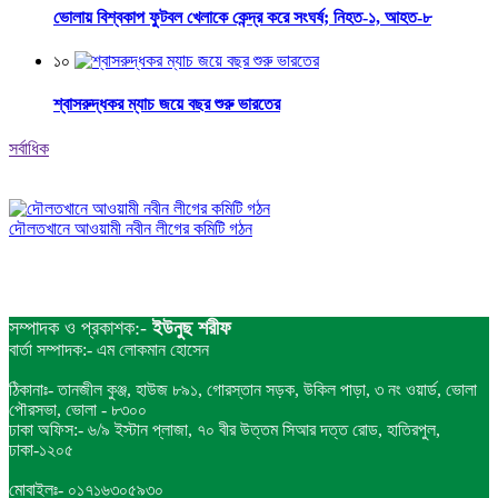
ভোলায় বিশ্বকাপ ফুটবল খেলাকে কেন্দ্র করে সংঘর্ষ; নিহত-১, আহত-৮
১০
শ্বাসরুদ্ধকর ম্যাচ জয়ে বছর শুরু ভারতের
সর্বাধিক
দৌলতখানে আওয়ামী নবীন লীগের কমিটি গঠন
সম্পাদক ও প্রকাশক:-
ইউনুছ শরীফ
বার্তা সম্পাদক:- এম লোকমান হোসেন
ঠিকানাঃ- তানজীল কুঞ্জ, হাউজ ৮৯১, গোরস্তান সড়ক, উকিল পাড়া, ৩ নং ওয়ার্ড, ভোলা
পৌরসভা, ভোলা - ৮৩০০
ঢাকা অফিস:- ৬/৯ ইস্টান প্লাজা, ৭০ বীর উত্তম সিআর দত্ত রোড, হাতিরপুল,
ঢাকা-১২০৫
মোবাইলঃ- ০১৭১৬৩০৫৯৩০