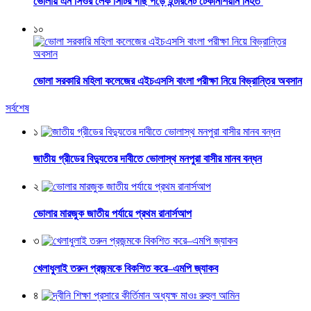
ভোলায় এন সিওর লেক সিটির গাছ পড়ে ইন্টারনেট টেকনিশিয়ান নিহত
১০
ভোলা সরকারি মহিলা কলেজের এইচএসসি বাংলা পরীক্ষা নিয়ে বিভ্রান্তির অবসান
সর্বশেষ
১
জাতীয় গ্রীডের বিদ্যুতের দাবীতে ভোলাস্থ মনপুরা বাসীর মানব বন্ধন
২
ভোলার মারজুক জাতীয় পর্যায়ে প্রথম রানার্সআপ
৩
খেলাধুলাই তরুন প্রজন্মকে বিকশিত করে–এমপি জ্যাকব
৪