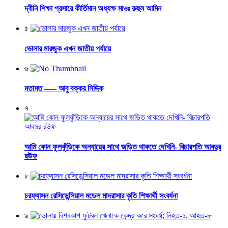
দ্বীনি শিক্ষা প্রসারে কীর্তিমান অধ্যক্ষ মাওঃ রুহুল আমিন
৫
ভোলার মারজুক এখন জাতীয় পর্যায়ে
৬
মতামত —– আবু বক্কর সিদ্দিক
৭
আমি কোন ফুলকুঁড়িকে অন্যায়ের সাথে জড়িত থাকতে দেখিনি- বিচারপতি আবদুর
রউফ
৮
চরফ্যাসন রেসিডেন্সিয়াল মডেল মাদরাসার কৃতি শিক্ষার্থী সংবর্ধনা
৯