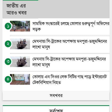
জাতীয় এর
আরও খবর
সাময়িক সংস্কারেই চলছে ভোলার গুরুত্বপূর্ণ অফিসের
১
সড়ক
মেঘনায়l সি-ট্রাকের অপেক্ষায় মনপুরা-তজুমদ্দিনের
২
লাখো মানুষ
মেঘনায় সি-ট্রাকের অপেক্ষায় মনপুরা-তজুমদ্দিনের
৩
লাখো মানুষ
ভোলায় এন সিওর লেক সিটির গাছ পড়ে ইন্টারনেট
৪
টেকনিশিয়ান নিহত
ভোলা সরকারি মহিলা কলেজের এইচএসসি বাংলা
সবখবর
৫
পরীক্ষা নিয়ে বিভ্রান্তির অবসান
সর্বশেষ