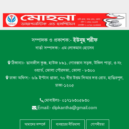
মেঘনায়l সি-ট্রাকের অপেক্ষায় মনপুরা-তজুমদ্দিনের
৭
লাখো মানুষ
মেঘনায় সি-ট্রাকের অপেক্ষায় মনপুরা-তজুমদ্দিনের
৮
লাখো মানুষ
সম্পাদক ও প্রকাশক:-
ইউনুছ শরীফ
ভোলায় এন সিওর লেক সিটির গাছ পড়ে ইন্টারনেট
বার্তা সম্পাদক:- এম লোকমান হোসেন
৯
টেকনিশিয়ান নিহত
ঠিকানাঃ- তানজীল কুঞ্জ, হাউজ ৮৯১, গোরস্তান সড়ক, উকিল পাড়া, ৩ নং
ভোলা সরকারি মহিলা কলেজের এইচএসসি বাংলা
ওয়ার্ড, ভোলা পৌরসভা, ভোলা - ৮৩০০
১০
পরীক্ষা নিয়ে বিভ্রান্তির অবসান
ঢাকা অফিস:- ৬/৯ ইস্টান প্লাজা, ৭০ বীর উত্তম সিআর দত্ত রোড, হাতিরপুল,
ঢাকা-১২০৫
মোবাইলঃ- ০১৭১৬৩০৫৯৩০
Email:- dipkantha@gmail.com
আমাদের সম্পর্কে
ব্যবহারের নীতিমালা
গোপনীয়তা