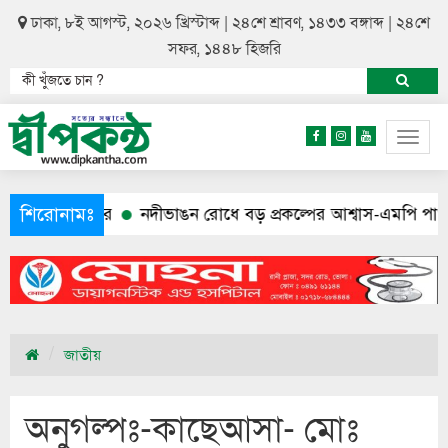
ঢাকা, ৮ই আগস্ট, ২০২৬ খ্রিস্টাব্দ | ২৪শে শ্রাবণ, ১৪৩৩ বঙ্গাব্দ | ২৪শে
সফর, ১৪৪৮ হিজরি
Togg
navig
শিরোনামঃ
েহ উদ্ধার
নদীভাঙন রোধে বড় প্রকল্পের আশ্বাস-এমপি পার্থ
শেখ
জাতীয়
অনুগল্পঃ-কাছেআসা- মোঃ