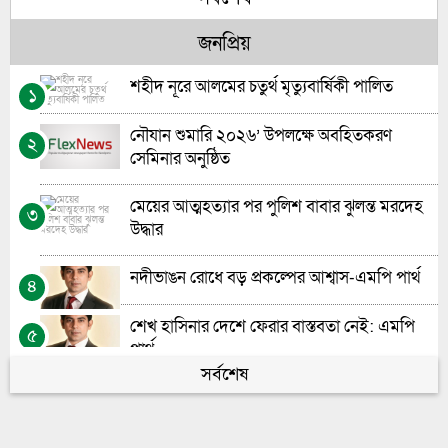
গণতন্ত্রের পথচলায় নীরব যোদ্ধাদের প্রাপ্য স্বীকৃত
৬
জনপ্রিয়
জুলাই সনদ বাস্তবায়ন না হলে ক্ষমতায় যারা আসবে
৭
তারাই ‘শেখ হাসিনা’ হয়ে উঠবে: গোলাম পরোয়ার
শহীদ নূরে আলমের চতুর্থ মৃত্যুবার্ষিকী পালিত
১
প্রধান শিক্ষক নিয়োগে স্বচ্ছতা চায় সচেতন মহল”-
৮
নৌযান শুমারি ২০২৬’ উপলক্ষে অবহিতকরণ
২
মো: আশরাফুল আলম
সেমিনার অনুষ্ঠিত
ভোলায় চর দখলকে কেন্দ্র করে গুলিবিদ্ধ-১
৯
মেয়ের আত্মহত্যার পর পুলিশ বাবার ঝুলন্ত মরদেহ
৩
উদ্ধার
ভোলায় হতদরিদ্রদের মাঝে করিম-বানু ফাউন্ডেশনের
১০
কম্বল ও খাবার বিতরণ
নদীভাঙন রোধে বড় প্রকল্পের আশ্বাস-এমপি পার্থ
৪
শেখ হাসিনার দেশে ফেরার বাস্তবতা নেই: এমপি
৫
পার্থ
সর্বশেষ
সাময়িক সংস্কারেই চলছে ভোলার গুরুত্বপূর্ণ অফিসের
৬
সড়ক