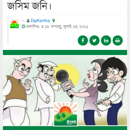
জসিম জনি।
DipKantha
প্রকাশিত: ৩:১৮ অপরাহ্ণ, জুলাই ১৩, ২০২১