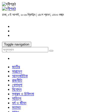
ঢাকা, ৮ই আগস্ট, ২০২৬ খ্রিস্টাব্দ | ২৪শে শ্রাবণ, ১৪৩৩ বঙ্গাব্দ
Toggle navigation
জাতীয়
সারাদেশ
আন্তর্জাতিক
রাজনীতি
খেলাধুলা
বিনোদন
স্বাস্থ্য ও চিকিৎসা
সাহিত্য
ধর্ম ও জীবন
মতামত
আরও