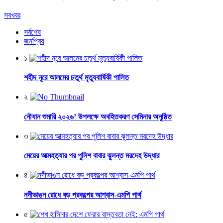
সবখবর
সর্বশেষ
জনপ্রিয়
১
শহীদ নূরে আলমের চতুর্থ মৃত্যুবার্ষিকী পালিত
২
নৌযান শুমারি ২০২৬’ উপলক্ষে অবহিতকরণ সেমিনার অনুষ্ঠিত
৩
মেয়ের আত্মহত্যার পর পুলিশ বাবার ঝুলন্ত মরদেহ উদ্ধার
৪
নদীভাঙন রোধে বড় প্রকল্পের আশ্বাস-এমপি পার্থ
৫