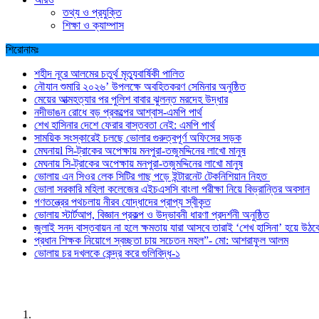
তথ্য ও প্রযুক্তি
শিক্ষা ও ক্যাম্পাস
শিরোনামঃ
শহীদ নূরে আলমের চতুর্থ মৃত্যুবার্ষিকী পালিত
নৌযান শুমারি ২০২৬’ উপলক্ষে অবহিতকরণ সেমিনার অনুষ্ঠিত
মেয়ের আত্মহত্যার পর পুলিশ বাবার ঝুলন্ত মরদেহ উদ্ধার
নদীভাঙন রোধে বড় প্রকল্পের আশ্বাস-এমপি পার্থ
শেখ হাসিনার দেশে ফেরার বাস্তবতা নেই: এমপি পার্থ
সাময়িক সংস্কারেই চলছে ভোলার গুরুত্বপূর্ণ অফিসের সড়ক
মেঘনায়l সি-ট্রাকের অপেক্ষায় মনপুরা-তজুমদ্দিনের লাখো মানুষ
মেঘনায় সি-ট্রাকের অপেক্ষায় মনপুরা-তজুমদ্দিনের লাখো মানুষ
ভোলায় এন সিওর লেক সিটির গাছ পড়ে ইন্টারনেট টেকনিশিয়ান নিহত
ভোলা সরকারি মহিলা কলেজের এইচএসসি বাংলা পরীক্ষা নিয়ে বিভ্রান্তির অবসান
গণতন্ত্রের পথচলায় নীরব যোদ্ধাদের প্রাপ্য স্বীকৃত
ভোলায় স্টার্টআপ, বিজ্ঞান প্রকল্প ও উদ্ভাবনী ধারণা প্রদর্শনী অনুষ্ঠিত
জুলাই সনদ বাস্তবায়ন না হলে ক্ষমতায় যারা আসবে তারাই ‘শেখ হাসিনা’ হয়ে উঠব
প্রধান শিক্ষক নিয়োগে স্বচ্ছতা চায় সচেতন মহল”- মো: আশরাফুল আলম
ভোলায় চর দখলকে কেন্দ্র করে গুলিবিদ্ধ-১