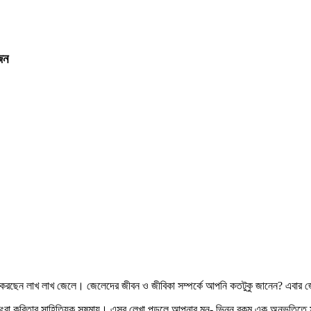
িন
করছেন লাখ লাখ জেলে। জেলেদের জীবন ও জীবিকা সম্পর্কে আপনি কতটুকু জানেন? এবার জেল
িংবা কবিতার সাহিত্যিক সুষমায়। এসব লেখা পড়লে আপনার মন- ভিন্ন রকম এক অনুভূতিতে