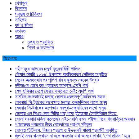
খেলাধুলা
বিনোদন
স্বাস্থ্য ও চিকিৎসা
সাহিত্য
ধর্ম ও জীবন
মতামত
আরও
তথ্য ও প্রযুক্তি
শিক্ষা ও ক্যাম্পাস
শিরোনামঃ
শহীদ নূরে আলমের চতুর্থ মৃত্যুবার্ষিকী পালিত
নৌযান শুমারি ২০২৬’ উপলক্ষে অবহিতকরণ সেমিনার অনুষ্ঠিত
মেয়ের আত্মহত্যার পর পুলিশ বাবার ঝুলন্ত মরদেহ উদ্ধার
নদীভাঙন রোধে বড় প্রকল্পের আশ্বাস-এমপি পার্থ
শেখ হাসিনার দেশে ফেরার বাস্তবতা নেই: এমপি পার্থ
সাময়িক সংস্কারেই চলছে ভোলার গুরুত্বপূর্ণ অফিসের সড়ক
মেঘনায়l সি-ট্রাকের অপেক্ষায় মনপুরা-তজুমদ্দিনের লাখো মানুষ
মেঘনায় সি-ট্রাকের অপেক্ষায় মনপুরা-তজুমদ্দিনের লাখো মানুষ
ভোলায় এন সিওর লেক সিটির গাছ পড়ে ইন্টারনেট টেকনিশিয়ান নিহত
ভোলা সরকারি মহিলা কলেজের এইচএসসি বাংলা পরীক্ষা নিয়ে বিভ্রান্তির অবসান
গণতন্ত্রের পথচলায় নীরব যোদ্ধাদের প্রাপ্য স্বীকৃত
ভোলায় স্টার্টআপ, বিজ্ঞান প্রকল্প ও উদ্ভাবনী ধারণা প্রদর্শনী অনুষ্ঠিত
জুলাই সনদ বাস্তবায়ন না হলে ক্ষমতায় যারা আসবে তারাই ‘শেখ হাসিনা’ হয়ে