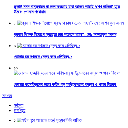
জুলাই সনদ বাস্তবায়ন না হলে ক্ষমতায় যারা আসবে তারাই ‘শেখ হাসিনা’ হয়ে
উঠবে: গোলাম পরোয়ার
৮
প্রধান শিক্ষক নিয়োগে স্বচ্ছতা চায় সচেতন মহল”- মো: আশরাফুল আলম
৯
ভোলায় চর দখলকে কেন্দ্র করে গুলিবিদ্ধ-১
১০
ভোলায় হতদরিদ্রদের মাঝে করিম-বানু ফাউন্ডেশনের কম্বল ও খাবার বিতরণ
সবখবর
সর্বশেষ
জনপ্রিয়
১