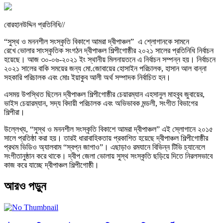
বোরহানউদ্দিন প্রতিনিধি//
“সুস্থ ও মননশীল সংস্কৃতি বিকাশে আমরা দ্বীপাঞ্চল” এ শ্লোগানকে সামনে
রেখে ভোলার সাংস্কৃতিক সংগঠন দ্বীপাঞ্চল শিল্পীগোষ্ঠীর ২০২১ সালের প্রতিনিধি নির্বাচন
হয়েছে। আজ ৩০-০৬-২০২১ ইং স্থানীয় মিলনায়তনে এ নির্বাচন সম্পন্ন হয়। নির্বাচনে
২০২১ সালের বাকি সময়ের জন্য মো.জোবায়ের হোসাইন পরিচালক, হাসান আল বান্না
সহকারি পরিচালক এবং মোঃ ইয়াকুব আলী অর্থ সম্পাদক নির্বাচিত হন।
এসময় উপস্থিত ছিলেন দ্বীপাঞ্চল শিল্পীগোষ্ঠীর চেয়ারম্যান এহসানুল মাহবুব জুবায়ের,
ভাইস চেয়ারম্যান, সদ্য বিদায়ী পরিচালক এবং অভিভাবক মন্ডলী, সংগীত বিভাগের
শিল্পীরা।
উল্লেখ্য, “সুস্থ ও মননশীল সংস্কৃতি বিকাশে আমরা দ্বীপাঞ্চল” এই স্লোগানে ২০১৫
সালে প্রতিষ্ঠা করা হয়। তারই ধারাবাহিকতায় প্রকাশিত হয়েছে দ্বীপাঞ্চল শিল্পীগোষ্ঠীর
প্রথম ভিডিও অ্যালবাম “স্বপ্ন জাগাও”। এছাড়াও রমযানে বিভিন্ন টিভি চ্যানেলে
সংগীতানুষ্ঠান করে থাকে। দ্বীপ জেলা ভোলায় সুস্থ সংস্কৃতি ছড়িয়ে দিতে নিরলসভাবে
কাজ করে যাচ্ছে দ্বীপাঞ্চল শিল্পীগোষ্ঠী।
আরও পড়ুন