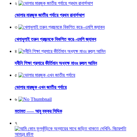
২
ভোলার মারজুক জাতীয় পর্যায়ে প্রথম রানার্সআপ
৩
খেলাধুলাই তরুন প্রজন্মকে বিকশিত করে–এমপি জ্যাকব
৪
দ্বীনি শিক্ষা প্রসারে কীর্তিমান অধ্যক্ষ মাওঃ রুহুল আমিন
৫
ভোলার মারজুক এখন জাতীয় পর্যায়ে
৬
মতামত —– আবু বক্কর সিদ্দিক
৭