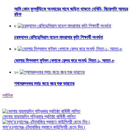
আমি কোন ফুলকুঁড়িকে অন্যায়ের সাথে জড়িত থাকতে দেখিনি- বিচারপতি আবদুর
রউফ
৮
চরফ্যাসন রেসিডেন্সিয়াল মডেল মাদরাসার কৃতি শিক্ষার্থী সংবর্ধনা
৯
ভোলায় বিশ্বকাপ ফুটবল খেলাকে কেন্দ্র করে সংঘর্ষ; নিহত-১, আহত-৮
১০
শ্বাসরুদ্ধকর ম্যাচ জয়ে বছর শুরু ভারতের
সর্বাধিক
ভোলায় যায়যায়দিন পত্রিকার প্রতিষ্ঠা বার্ষিকী পালিত
সামু’র চ্যালেঞ্জ–চাঁদাবাজির প্রমানে কাউন্সিলরী ছেড়ে দিব।