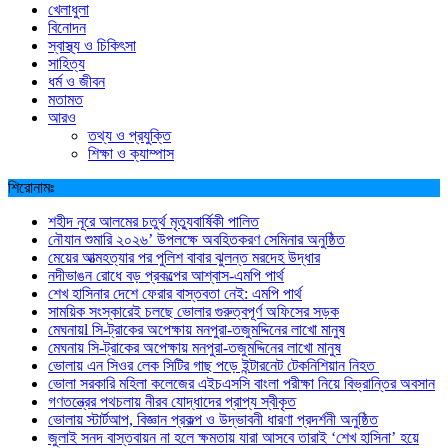
খেলাধুলা
বিনোদন
স্বাস্থ্য ও চিকিৎসা
সাহিত্য
ধর্ম ও জীবন
মতামত
আরও
তথ্য ও প্রযুক্তি
শিক্ষা ও ক্যাম্পাস
শিরোনামঃ
শহীদ নূরে আলমের চতুর্থ মৃত্যুবার্ষিকী পালিত
নৌযান শুমারি ২০২৬’ উপলক্ষে অবহিতকরণ সেমিনার অনুষ্ঠিত
মেয়ের আত্মহত্যার পর পুলিশ বাবার ঝুলন্ত মরদেহ উদ্ধার
নদীভাঙন রোধে বড় প্রকল্পের আশ্বাস-এমপি পার্থ
শেখ হাসিনার দেশে ফেরার বাস্তবতা নেই: এমপি পার্থ
সাময়িক সংস্কারেই চলছে ভোলার গুরুত্বপূর্ণ অফিসের সড়ক
মেঘনায়l সি-ট্রাকের অপেক্ষায় মনপুরা-তজুমদ্দিনের লাখো মানুষ
মেঘনায় সি-ট্রাকের অপেক্ষায় মনপুরা-তজুমদ্দিনের লাখো মানুষ
ভোলায় এন সিওর লেক সিটির গাছ পড়ে ইন্টারনেট টেকনিশিয়ান নিহত
ভোলা সরকারি মহিলা কলেজের এইচএসসি বাংলা পরীক্ষা নিয়ে বিভ্রান্তির অবসান
গণতন্ত্রের পথচলায় নীরব যোদ্ধাদের প্রাপ্য স্বীকৃত
ভোলায় স্টার্টআপ, বিজ্ঞান প্রকল্প ও উদ্ভাবনী ধারণা প্রদর্শনী অনুষ্ঠিত
জুলাই সনদ বাস্তবায়ন না হলে ক্ষমতায় যারা আসবে তারাই ‘শেখ হাসিনা’ হয়ে