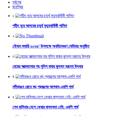
সর্বশেষ
জনপ্রিয়
১
শহীদ নূরে আলমের চতুর্থ মৃত্যুবার্ষিকী পালিত
২
নৌযান শুমারি ২০২৬’ উপলক্ষে অবহিতকরণ সেমিনার অনুষ্ঠিত
৩
মেয়ের আত্মহত্যার পর পুলিশ বাবার ঝুলন্ত মরদেহ উদ্ধার
৪
নদীভাঙন রোধে বড় প্রকল্পের আশ্বাস-এমপি পার্থ
৫
শেখ হাসিনার দেশে ফেরার বাস্তবতা নেই: এমপি পার্থ