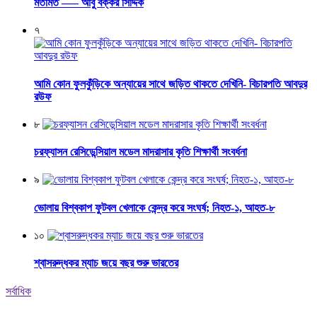
মতামত —– আবু বক্কর সিদ্দিক
৭
আমি কোন ফুলকুঁড়িকে অন্যায়ের সাথে জড়িত থাকতে দেখিনি- বিচারপতি আবদুর
রউফ
৮
চরফ্যাসন রেসিডেন্সিয়াল মডেল মাদরাসার কৃতি শিক্ষার্থী সংবর্ধনা
৯
ভোলায় বিশ্বকাপ ফুটবল খেলাকে কেন্দ্র করে সংঘর্ষ; নিহত-১, আহত-৮
১০
শ্বাসরুদ্ধকর ম্যাচ জয়ে বছর শুরু ভারতের
সর্বাধিক