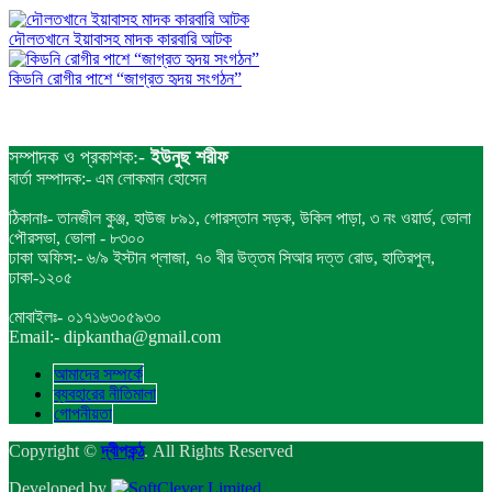
দৌলতখানে ইয়াবাসহ মাদক কারবারি আটক
কিডনি রোগীর পাশে “জাগ্রত হৃদয় সংগঠন”
সম্পাদক ও প্রকাশক:-
ইউনুছ শরীফ
বার্তা সম্পাদক:- এম লোকমান হোসেন
ঠিকানাঃ- তানজীল কুঞ্জ, হাউজ ৮৯১, গোরস্তান সড়ক, উকিল পাড়া, ৩ নং ওয়ার্ড, ভোলা
পৌরসভা, ভোলা - ৮৩০০
ঢাকা অফিস:- ৬/৯ ইস্টান প্লাজা, ৭০ বীর উত্তম সিআর দত্ত রোড, হাতিরপুল,
ঢাকা-১২০৫
মোবাইলঃ- ০১৭১৬৩০৫৯৩০
Email:- dipkantha@gmail.com
আমাদের সম্পর্কে
ব্যবহারের নীতিমালা
গোপনীয়তা
Copyright ©
দ্বীপকন্ঠ
. All Rights Reserved
Developed by