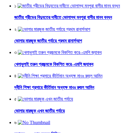
১
জাতীয় গ্রীডের বিদ্যুতের দাবীতে ভোলাস্থ মনপুরা বাসীর মানব বন্ধন
২
ভোলার মারজুক জাতীয় পর্যায়ে প্রথম রানার্সআপ
৩
খেলাধুলাই তরুন প্রজন্মকে বিকশিত করে–এমপি জ্যাকব
৪
দ্বীনি শিক্ষা প্রসারে কীর্তিমান অধ্যক্ষ মাওঃ রুহুল আমিন
৫
ভোলার মারজুক এখন জাতীয় পর্যায়ে
৬