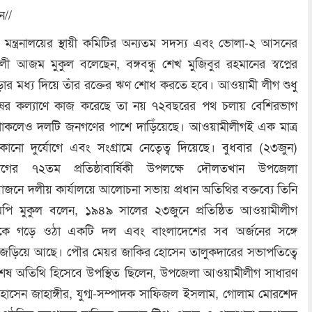
ন//
া মন্ত্রনালয়ের স্থায়ী কমিটির অন্যতম সদস্য এবং ভোলা-২ আসনের
 আজম মুকুল বলেছেন, বঙ্গবন্ধু শেখ মুজিবুর রহমানের স্বপ্নের
ার মধ্য দিয়ে তাঁর রক্তের ঋণ শোধ করতে হবে। আওয়ামী লীগ শুধু
ুষের কল্যাণে কাজ করেছে তা নয় ৭২বছরের পথ চলায় বেশিরভাগ
থাকলেও দলটি জনগণের পাশে দাড়িঁয়েছে। আওয়ামীলীগই এক মাত্র
ো দুর্যোগে এবং সংগ্রামে নেতেৃত্ব দিয়েছে। বুধবার (২৩জুন)
লীগের ৭২তম প্রতিষ্ঠাবার্ষিকী উপলক্ষে দৌলতখান উপজেলা
ে দলীয় কার্যালয়ে আলোচনা সভায় প্রধান অতিথির বক্তব্যে তিনি
ি মুকুল বলেন, ১৯৪৯ সালের ২৩জুনে প্রতিষ্ঠিত আওয়ামীলীগ
থেকে গড়ে ওঠা একটি দল এবং বাংলাদেশের সব অর্জনের সঙ্গে
জড়িয়ে আছে। পৌর মেয়র জাকির হোসেন তালুকদারের সভাপতিত্বে
ষ অতিথি হিসেবে উপস্থিত ছিলেন, উপজেলা আওয়ামীলীগ সাধারণ
সেন জাহাঙ্গীর, যুগ্ম-সম্পাদক সাফিজল ইসলাম, গোলাম মোরশেদ