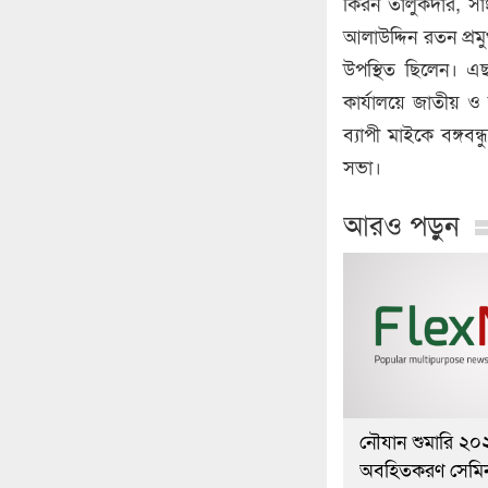
কিরন তালুকদার, সাং
আলাউদ্দিন রতন প্
উপস্থিত ছিলেন। এছাড়
কার্যালয়ে জাতীয় ও দ
ব্যাপী মাইকে বঙ্গব
সভা।
আরও পড়ুন
নৌযান শুমারি ২০
অবহিতকরণ সেমিনা