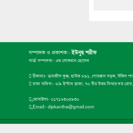
সম্পাদক ও প্রকাশক:-
ইউনুছ শরীফ
বার্তা সম্পাদক:- এম লোকমান হোসেন
ঠিকানাঃ- তানজীল কুঞ্জ, হাউজ ৮৯১, গোরস্তান সড়ক, উকিল পা
ঢাকা অফিস:- ৬/৯ ইস্টান প্লাজা, ৭০ বীর উত্তম সিআর দত্ত রো
মোবাইলঃ- ০১৭১৬৩০৫৯৩০
Email:- dipkantha@gmail.com
Copyright ©
দ্বীপকন্ঠ
. All Rights Reserved