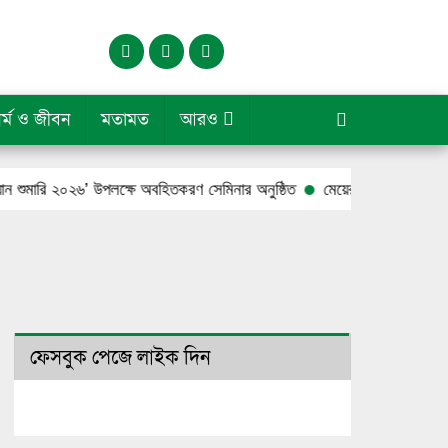
র্ম ও জীবন
মতামত
আরও
০২৬’ উপলক্ষে অবহিতকরণ সেমিনার অনুষ্ঠিত
মেয়ের আত্মহত্যার পর পুলিশ বাবার 
ফেসবুক পেজে লাইক দিন