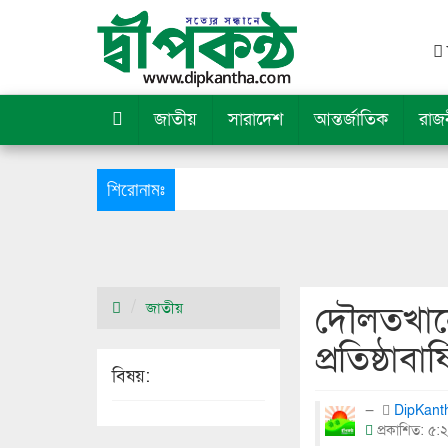
জাতীয়
সারাদেশ
আন্তর্জাতিক
রাজ
শিরোনামঃ
দৌলতখান
জাতীয়
প্রতিষ্ঠাবা
বিষয়:
DipKan
প্রকাশিত: ৫:২