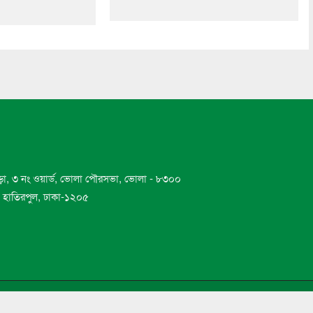
ড়া, ৩ নং ওয়ার্ড, ভোলা পৌরসভা, ভোলা - ৮৩০০
ড, হাতিরপুল, ঢাকা-১২০৫
De