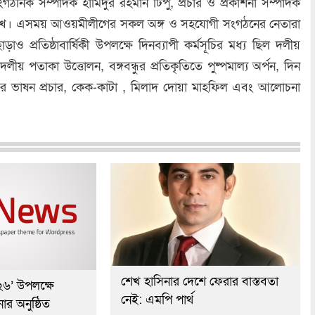
গঠনিক সম্পাদক হামিদুর রহমান টিপু, প্রচার ও প্রকাশনা সম্পাদক
রমুখ। এসময় আওয়মীলীগের সকল অঙ্গ ও সহযোগী সংগঠনের নেতারা
াও প্রতিষ্ঠাবার্ষিকী উপলক্ষে দিনব্যাপী কর্মসূচির মধ্য ছিল দলীয়
লীয় পতাকা উত্তোলন, বঙ্গবন্ধুর প্রতিকৃতিতে পুষ্পমাল্য অর্পন, দিন
ন্ধুর ভাষন প্রচার, কেক-কাটা , মিলাদ দোয়া মাহফিল এবং আলোচনা
শেখ হাসিনার দেশে ফেরার বাস্তবতা
২৬’ উপলক্ষে
নেই: এমপি পার্থ
র অনুষ্ঠিত