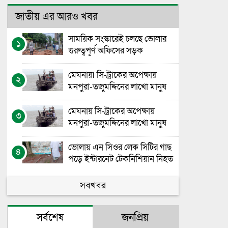
জাতীয় এর আরও খবর
সাময়িক সংস্কারেই চলছে ভোলার
১
গুরুত্বপূর্ণ অফিসের সড়ক
মেঘনায়l সি-ট্রাকের অপেক্ষায়
২
মনপুরা-তজুমদ্দিনের লাখো মানুষ
মেঘনায় সি-ট্রাকের অপেক্ষায়
৩
মনপুরা-তজুমদ্দিনের লাখো মানুষ
ভোলায় এন সিওর লেক সিটির গাছ
৪
পড়ে ইন্টারনেট টেকনিশিয়ান নিহত
ভোলা সরকারি মহিলা কলেজের
সবখবর
৫
এইচএসসি বাংলা পরীক্ষা নিয়ে
বিভ্রান্তির অবসান
সর্বশেষ
জনপ্রিয়
গণতন্ত্রের পথচলায় নীরব যোদ্ধাদের
৬