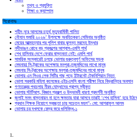
তথ্য ও প্রযুক্তি
শিক্ষা ও ক্যাম্পাস
শিরোনামঃ
শহীদ নূরে আলমের চতুর্থ মৃত্যুবার্ষিকী পালিত
নৌযান শুমারি ২০২৬’ উপলক্ষে অবহিতকরণ সেমিনার অনুষ্ঠিত
মেয়ের আত্মহত্যার পর পুলিশ বাবার ঝুলন্ত মরদেহ উদ্ধার
নদীভাঙন রোধে বড় প্রকল্পের আশ্বাস-এমপি পার্থ
শেখ হাসিনার দেশে ফেরার বাস্তবতা নেই: এমপি পার্থ
সাময়িক সংস্কারেই চলছে ভোলার গুরুত্বপূর্ণ অফিসের সড়ক
মেঘনায়l সি-ট্রাকের অপেক্ষায় মনপুরা-তজুমদ্দিনের লাখো মানুষ
মেঘনায় সি-ট্রাকের অপেক্ষায় মনপুরা-তজুমদ্দিনের লাখো মানুষ
ভোলায় এন সিওর লেক সিটির গাছ পড়ে ইন্টারনেট টেকনিশিয়ান নিহত
ভোলা সরকারি মহিলা কলেজের এইচএসসি বাংলা পরীক্ষা নিয়ে বিভ্রান্তির অবসান
গণতন্ত্রের পথচলায় নীরব যোদ্ধাদের প্রাপ্য স্বীকৃত
ভোলায় স্টার্টআপ, বিজ্ঞান প্রকল্প ও উদ্ভাবনী ধারণা প্রদর্শনী অনুষ্ঠিত
জুলাই সনদ বাস্তবায়ন না হলে ক্ষমতায় যারা আসবে তারাই ‘শেখ হাসিনা’ হয়ে উঠব
প্রধান শিক্ষক নিয়োগে স্বচ্ছতা চায় সচেতন মহল”- মো: আশরাফুল আলম
ভোলায় চর দখলকে কেন্দ্র করে গুলিবিদ্ধ-১