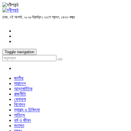
ঢাকা, ৭ই আগস্ট, ২০২৬ খ্রিস্টাব্দ | ২৩শে শ্রাবণ, ১৪৩৩ বঙ্গাব্দ
Toggle navigation
জাতীয়
সারাদেশ
আন্তর্জাতিক
রাজনীতি
খেলাধুলা
বিনোদন
স্বাস্থ্য ও চিকিৎসা
সাহিত্য
ধর্ম ও জীবন
মতামত
আরও