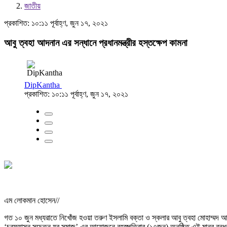
জাতীয়
প্রকাশিত: ১০:১১ পূর্বাহ্ণ, জুন ১৭, ২০২১
আবু ত্বহা আদনান এর সন্ধানে প্রধানমন্ত্রীর হস্তক্ষেপ কামনা
DipKantha
প্রকাশিত: ১০:১১ পূর্বাহ্ণ, জুন ১৭, ২০২১
এম লোকমান হোসেন//
গত ১০ জুন মধ্যরাতে নিখোঁজ হওয়া তরুণ ইসলামি বক্তা ও স্কলার আবু ত্বহা মোহাম্মদ 
‘চরফ্যাসন সচেতন যুব সমাজ’ এর আয়োজনে বৃহস্পতিবার (১৭জুন) অনুষ্ঠিত এই মানব বন্ধন