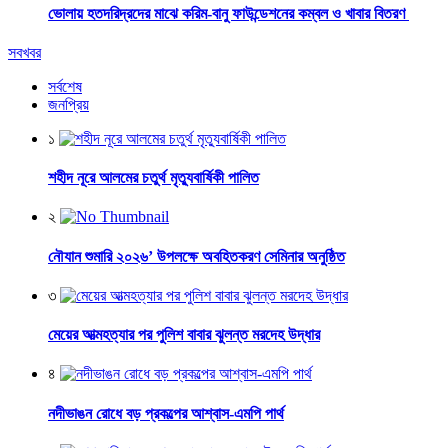
ভোলায় হতদরিদ্রদের মাঝে করিম-বানু ফাউন্ডেশনের কম্বল ও খাবার বিতরণ
সবখবর
সর্বশেষ
জনপ্রিয়
১
শহীদ নূরে আলমের চতুর্থ মৃত্যুবার্ষিকী পালিত
২
নৌযান শুমারি ২০২৬’ উপলক্ষে অবহিতকরণ সেমিনার অনুষ্ঠিত
৩
মেয়ের আত্মহত্যার পর পুলিশ বাবার ঝুলন্ত মরদেহ উদ্ধার
৪
নদীভাঙন রোধে বড় প্রকল্পের আশ্বাস-এমপি পার্থ