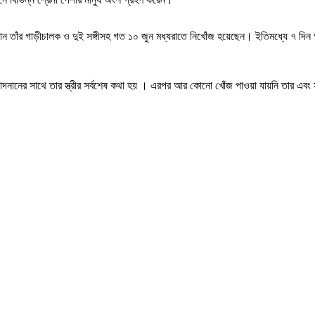
নান তাঁর গাড়ীচালক ও দুই সঙ্গীসহ গত ১০ জুন মধ্যরাতে নিখোঁজ হয়েছেন। ইতিমধ্যে ৭ দিন
।
নানের সাথে তার স্ত্রীর সর্বশেষ কথা হয় । এরপর আর কোনো খোঁজ পাওয়া যায়নি তার এবং সঙ্