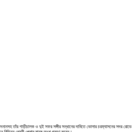
আদনানসহ তাঁর গাড়ীচালক ও দুই সফর সঙ্গীর সন্ধানের দাবিতে ভোলার চরফ্যাসনের সদর রোডে
ে বিভিন্ন শ্রেনী পেশার মানুষ অংশ গ্রহণ করেন।