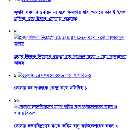
জুলাই সনদ বাস্তবায়ন না হলে ক্ষমতায় যারা আসবে তারাই ‘শেখ
হাসিনা’ হয়ে উঠবে: গোলাম পরোয়ার
৮
প্রধান শিক্ষক নিয়োগে স্বচ্ছতা চায় সচেতন মহল”- মো: আশরাফুল
আলম
৯
ভোলায় চর দখলকে কেন্দ্র করে গুলিবিদ্ধ-১
১০
ভোলায় হতদরিদ্রদের মাঝে করিম-বানু ফাউন্ডেশনের কম্বল ও