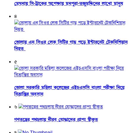
মেঘনায় সি-ট্রাকের অপেক্ষায় মনপুরা-তজুমদ্দিনের লাখো মানুষ
৪
ভোলায় এন সিওর লেক সিটির গাছ পড়ে ইন্টারনেট টেকনিশিয়ান
নিহত
৫
ভোলা সরকারি মহিলা কলেজের এইচএসসি বাংলা পরীক্ষা নিয়ে
বিভ্রান্তির অবসান
৬
গণতন্ত্রের পথচলায় নীরব যোদ্ধাদের প্রাপ্য স্বীকৃত
৭