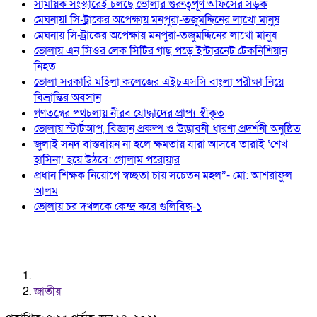
সাময়িক সংস্কারেই চলছে ভোলার গুরুত্বপূর্ণ অফিসের সড়ক
মেঘনায়l সি-ট্রাকের অপেক্ষায় মনপুরা-তজুমদ্দিনের লাখো মানুষ
মেঘনায় সি-ট্রাকের অপেক্ষায় মনপুরা-তজুমদ্দিনের লাখো মানুষ
ভোলায় এন সিওর লেক সিটির গাছ পড়ে ইন্টারনেট টেকনিশিয়ান
নিহত
ভোলা সরকারি মহিলা কলেজের এইচএসসি বাংলা পরীক্ষা নিয়ে
বিভ্রান্তির অবসান
গণতন্ত্রের পথচলায় নীরব যোদ্ধাদের প্রাপ্য স্বীকৃত
ভোলায় স্টার্টআপ, বিজ্ঞান প্রকল্প ও উদ্ভাবনী ধারণা প্রদর্শনী অনুষ্ঠিত
জুলাই সনদ বাস্তবায়ন না হলে ক্ষমতায় যারা আসবে তারাই ‘শেখ
হাসিনা’ হয়ে উঠবে: গোলাম পরোয়ার
প্রধান শিক্ষক নিয়োগে স্বচ্ছতা চায় সচেতন মহল”- মো: আশরাফুল
আলম
ভোলায় চর দখলকে কেন্দ্র করে গুলিবিদ্ধ-১
জাতীয়