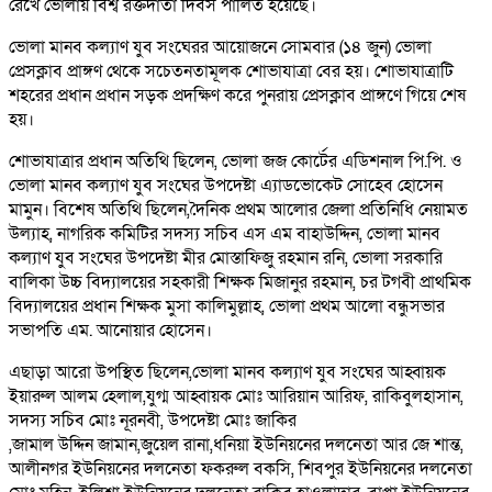
রেখে ভোলায় বিশ্ব রক্তদাতা দিবস পালিত হয়েছে।
ভোলা মানব কল্যাণ যুব সংঘেরর আয়োজনে সোমবার (১৪ জুন) ভোলা
প্রেসক্লাব প্রাঙ্গণ থেকে সচেতনতামূলক শোভাযাত্রা বের হয়। শোভাযাত্রাটি
শহরের প্রধান প্রধান সড়ক প্রদক্ষিণ করে পুনরায় প্রেসক্লাব প্রাঙ্গণে গিয়ে শেষ
হয়।
শোভাযাত্রার প্রধান অতিথি ছিলেন, ভোলা জজ কোর্টের এডিশনাল পি.পি. ও
ভোলা মানব কল্যাণ যুব সংঘের উপদেষ্টা এ্যাডভোকেট সোহেব হোসেন
মামুন। বিশেষ অতিথি ছিলেন,দৈনিক প্রথম আলোর জেলা প্রতিনিধি নেয়ামত
উল্যাহ, নাগরিক কমিটির সদস্য সচিব এস এম বাহাউদ্দিন, ভোলা মানব
কল্যাণ যুব সংঘের উপদেষ্টা মীর মোস্তাফিজু রহমান রনি, ভোলা সরকারি
বালিকা উচ্চ বিদ্যালয়ের সহকারী শিক্ষক মিজানুর রহমান, চর টগবী প্রাথমিক
বিদ্যালয়ের প্রধান শিক্ষক মুসা কালিমুল্লাহ, ভোলা প্রথম আলো বন্ধুসভার
সভাপতি এম. আনোয়ার হোসেন।
এছাড়া আরো উপস্থিত ছিলেন,ভোলা মানব কল্যাণ যুব সংঘের আহ্বায়ক
ইয়ারুল আলম হেলাল,যুগ্ম আহ্বায়ক মোঃ আরিয়ান আরিফ, রাকিবুলহাসান,
সদস্য সচিব মোঃ নূরনবী, উপদেষ্টা মোঃ জাকির
,জামাল উদ্দিন জামান,জুয়েল রানা,ধনিয়া ইউনিয়নের দলনেতা আর জে শান্ত,
আলীনগর ইউনিয়নের দলনেতা ফকরুল বকসি, শিবপুর ইউনিয়নের দলনেতা