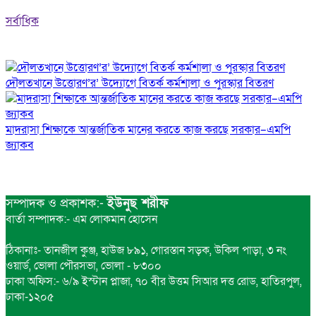
সর্বাধিক
দৌলতখানে উত্তোরণ’র’ উদ্যোগে বিতর্ক কর্মশালা ও পুরস্কার বিতরণ
মাদরাসা শিক্ষাকে আন্তর্জাতিক মানের করতে কাজ করছে সরকার–এমপি
জ্যাকব
সম্পাদক ও প্রকাশক:-
ইউনুছ শরীফ
বার্তা সম্পাদক:- এম লোকমান হোসেন
ঠিকানাঃ- তানজীল কুঞ্জ, হাউজ ৮৯১, গোরস্তান সড়ক, উকিল পাড়া, ৩ নং
ওয়ার্ড, ভোলা পৌরসভা, ভোলা - ৮৩০০
ঢাকা অফিস:- ৬/৯ ইস্টান প্লাজা, ৭০ বীর উত্তম সিআর দত্ত রোড, হাতিরপুল,
ঢাকা-১২০৫