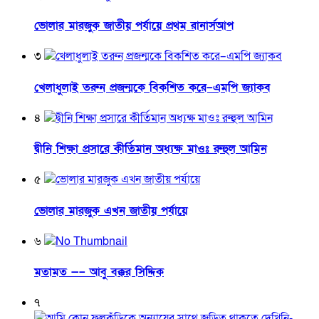
ভোলার মারজুক জাতীয় পর্যায়ে প্রথম রানার্সআপ
৩
খেলাধুলাই তরুন প্রজন্মকে বিকশিত করে–এমপি জ্যাকব
৪
দ্বীনি শিক্ষা প্রসারে কীর্তিমান অধ্যক্ষ মাওঃ রুহুল আমিন
৫
ভোলার মারজুক এখন জাতীয় পর্যায়ে
৬
মতামত —– আবু বক্কর সিদ্দিক
৭