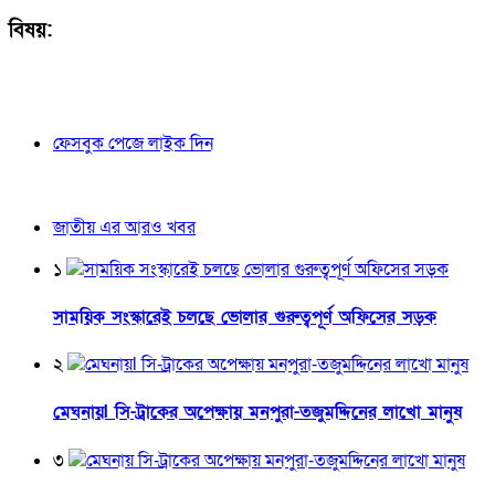
বিষয়:
ফেসবুক পেজে লাইক দিন
জাতীয় এর আরও খবর
১
সাময়িক সংস্কারেই চলছে ভোলার গুরুত্বপূর্ণ অফিসের সড়ক
২
মেঘনায়l সি-ট্রাকের অপেক্ষায় মনপুরা-তজুমদ্দিনের লাখো মানুষ
৩