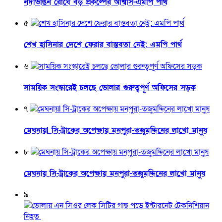
নদীভাঙন রোধে বড় প্রকল্পের আশ্বাস-এমপি পার্থ
৫
শেখ হাসিনার দেশে ফেরার বাস্তবতা নেই: এমপি পার্থ
৬
সাময়িক সংস্কারেই চলছে ভোলার গুরুত্বপূর্ণ অফিসের সড়ক
৭
মেঘনায়l সি-ট্রাকের অপেক্ষায় মনপুরা-তজুমদ্দিনের লাখো মানুষ
৮
মেঘনায় সি-ট্রাকের অপেক্ষায় মনপুরা-তজুমদ্দিনের লাখো মানুষ
৯