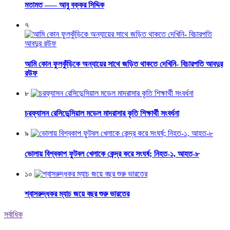
মতামত —– আবু বক্কর সিদ্দিক
৭
আমি কোন ফুলকুঁড়িকে অন্যায়ের সাথে জড়িত থাকতে দেখিনি- বিচারপতি আবদুর
রউফ
৮
চরফ্যাসন রেসিডেন্সিয়াল মডেল মাদরাসার কৃতি শিক্ষার্থী সংবর্ধনা
৯
ভোলায় বিশ্বকাপ ফুটবল খেলাকে কেন্দ্র করে সংঘর্ষ; নিহত-১, আহত-৮
১০
শ্বাসরুদ্ধকর ম্যাচ জয়ে বছর শুরু ভারতের
সর্বাধিক