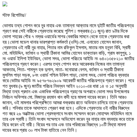
স্টাফ রিপোটার//
ভোলায় তথ্য গোপন করে নুর নাহার এবং তামান্না আক্তার নামে দুইটি জাতীয় পরিচয়পত্র
গ্রহণ করা সেই নারীকে গ্রেফতার করেছে পুলিশ। শুক্রবার (১১ জুন) রাত ৯টার দিকে
ভোলা শহরের পৌর ৭ নম্বর ওয়ার্ডের সাগর বেকারির সামনে থেকে তাকে গ্রেফতার করা
হয়।ভোলা মডেল থানার ভারপ্রাপ্ত কর্মকর্তা (ওসি) মো. এনায়েত হোসেন জানান,
গ্রেফতার ওই নারী নুর নাহার, পিতার নাম রফিকুল ইসলাম, মাতার নাম হনুফা বিবি, স্বামী
মো. মহিউদ্দিন, বর্তমান ও স্থায়ী ঠিকানা আমির হোসেন ডাক্তারন বাড়ি, গ্রাম কালুপুর, ১
নং ওয়ার্ড ইলিশা ইউনিয়ন, ভোলা সদর, ভোলা পরিচয়ে আইডি নং ৬৪০১৩৫৮২১০ জাতীয়
পরিচয়পত্র গ্রহণ করেন। এরপর তথ্য গোপন করে আরেকবার নিজের নাম তামান্না
আকতার, পিতা- শামসুল হক দুলাল, মাতা- মনোয়ারা বেগম, বর্তমান ও স্থায়ী ঠিকানা
মুসলিম পাড়া সড়ক, ৮নং ওয়ার্ড পশ্চিম উকিল পাড়া, ভোলা সদর, ভোলা পরিচয় ব্যবহার
করে ভোটার আইডি নং ৯৫৭৮৭৬২৯০৯ আরেকটি জাতীয় পরিচয়পত্র গ্রহণ করেন। পরে
গত বুধবার (৯ জুন) জাতীয় পরিচয় নিবন্ধন আইন ২০১০-এর ধারা ১৪ ও ১৫ অনুযায়ী
মিথ্যা তথ্য প্রদান এবং একাধিক পরিচয়পত্র গ্রহণের অপরাধে ভোলা সদর উপজেলার
নির্বাচন অফিসার মো. মিজানুর রহমান খান বাদী হয়ে মামলা দায়ের করেন। তিনি আরও
জানান, ওই মামলার পরিপ্রেক্ষিতে আমরা শুক্রবার রাতে অভিযান চালিয়ে তাকে গ্রেফতার
করি। শনিবার তাকে আদালতে প্রেরণ করা হবে। এদিকে গ্রেফতার ওই নারীর বিরুদ্ধে
গত বছর ২৬ অক্টোবর ভোলা প্রেসক্লাবে সংবাদ সম্মেলন করেন মোহাম্মদ মহিউদ্দিন নামে
তার এক স্বামী। তিনি সংবাদ সম্মেলনে অভিযোগ করেন নুর নাহার নাম ব্যবহার করে তাকে
বিয়ে করেন ওই নারী। বিয়ের পর তার এবং তার পরিবারের বিরুদ্ধে ১০টি মিথ্যা মামলা
দায়ের করে প্রায় ৩০ লাখ টাকা হাতিয়ে নেন তিনি।