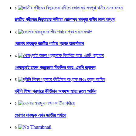
১
জাতীয় গ্রীডের বিদ্যুতের দাবীতে ভোলাস্থ মনপুরা বাসীর মানব বন্ধন
২
ভোলার মারজুক জাতীয় পর্যায়ে প্রথম রানার্সআপ
৩
খেলাধুলাই তরুন প্রজন্মকে বিকশিত করে–এমপি জ্যাকব
৪
দ্বীনি শিক্ষা প্রসারে কীর্তিমান অধ্যক্ষ মাওঃ রুহুল আমিন
৫
ভোলার মারজুক এখন জাতীয় পর্যায়ে
৬