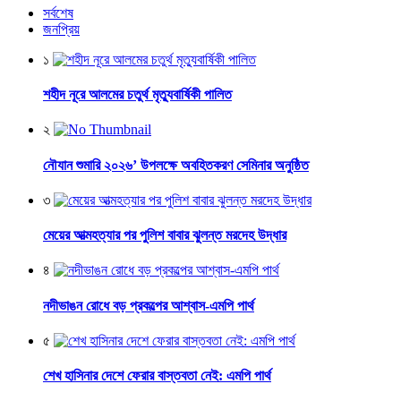
সর্বশেষ
জনপ্রিয়
১
শহীদ নূরে আলমের চতুর্থ মৃত্যুবার্ষিকী পালিত
২
নৌযান শুমারি ২০২৬’ উপলক্ষে অবহিতকরণ সেমিনার অনুষ্ঠিত
৩
মেয়ের আত্মহত্যার পর পুলিশ বাবার ঝুলন্ত মরদেহ উদ্ধার
৪
নদীভাঙন রোধে বড় প্রকল্পের আশ্বাস-এমপি পার্থ
৫
শেখ হাসিনার দেশে ফেরার বাস্তবতা নেই: এমপি পার্থ