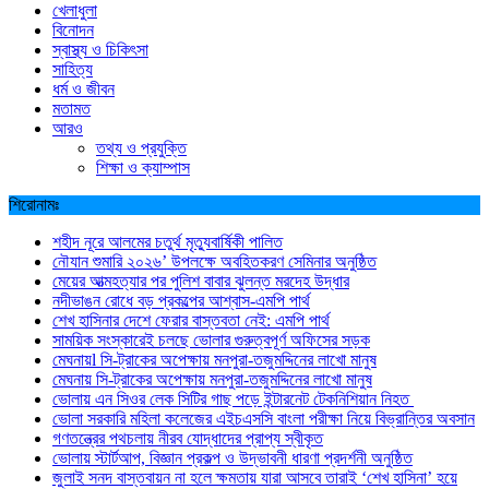
খেলাধুলা
বিনোদন
স্বাস্থ্য ও চিকিৎসা
সাহিত্য
ধর্ম ও জীবন
মতামত
আরও
তথ্য ও প্রযুক্তি
শিক্ষা ও ক্যাম্পাস
শিরোনামঃ
শহীদ নূরে আলমের চতুর্থ মৃত্যুবার্ষিকী পালিত
নৌযান শুমারি ২০২৬’ উপলক্ষে অবহিতকরণ সেমিনার অনুষ্ঠিত
মেয়ের আত্মহত্যার পর পুলিশ বাবার ঝুলন্ত মরদেহ উদ্ধার
নদীভাঙন রোধে বড় প্রকল্পের আশ্বাস-এমপি পার্থ
শেখ হাসিনার দেশে ফেরার বাস্তবতা নেই: এমপি পার্থ
সাময়িক সংস্কারেই চলছে ভোলার গুরুত্বপূর্ণ অফিসের সড়ক
মেঘনায়l সি-ট্রাকের অপেক্ষায় মনপুরা-তজুমদ্দিনের লাখো মানুষ
মেঘনায় সি-ট্রাকের অপেক্ষায় মনপুরা-তজুমদ্দিনের লাখো মানুষ
ভোলায় এন সিওর লেক সিটির গাছ পড়ে ইন্টারনেট টেকনিশিয়ান নিহত
ভোলা সরকারি মহিলা কলেজের এইচএসসি বাংলা পরীক্ষা নিয়ে বিভ্রান্তির অবসান
গণতন্ত্রের পথচলায় নীরব যোদ্ধাদের প্রাপ্য স্বীকৃত
ভোলায় স্টার্টআপ, বিজ্ঞান প্রকল্প ও উদ্ভাবনী ধারণা প্রদর্শনী অনুষ্ঠিত
জুলাই সনদ বাস্তবায়ন না হলে ক্ষমতায় যারা আসবে তারাই ‘শেখ হাসিনা’ হয়ে