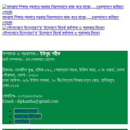
মাদরাসা শিক্ষার প্রসারে সরকার নিরলসভাবে কাজ করে যাচ্ছে,,,,,চরফ্যাসনে জমিয়ত
নেতৃবৃন্দ
দৌলতখানে উত্তোরণ’র’ উদ্যোগে বিতর্ক কর্মশালা ও পুরস্কার বিতরণ
সম্পাদক ও প্রকাশক:-
ইউনুছ শরীফ
বার্তা সম্পাদক:- এম লোকমান হোসেন
ঠিকানাঃ- তানজীল কুঞ্জ, হাউজ ৮৯১, গোরস্তান সড়ক, উকিল পাড়া, ৩ নং ওয়ার্ড, ভোলা
পৌরসভা, ভোলা - ৮৩০০
ঢাকা অফিস:- ৬/৯ ইস্টান প্লাজা, ৭০ বীর উত্তম সিআর দত্ত রোড, হাতিরপুল,
ঢাকা-১২০৫
মোবাইলঃ- ০১৭১৬৩০৫৯৩০
Email:- dipkantha@gmail.com
আমাদের সম্পর্কে
ব্যবহারের নীতিমালা
গোপনীয়তা