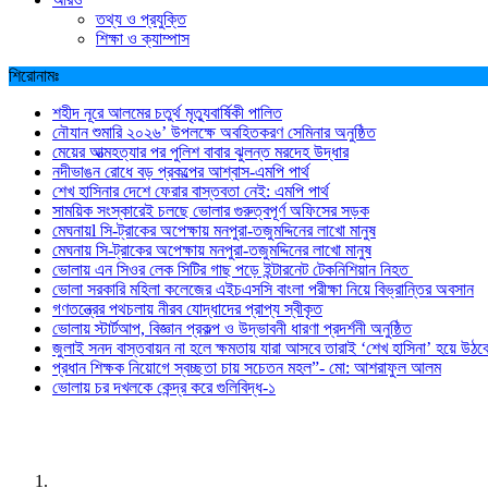
তথ্য ও প্রযুক্তি
শিক্ষা ও ক্যাম্পাস
শিরোনামঃ
শহীদ নূরে আলমের চতুর্থ মৃত্যুবার্ষিকী পালিত
নৌযান শুমারি ২০২৬’ উপলক্ষে অবহিতকরণ সেমিনার অনুষ্ঠিত
মেয়ের আত্মহত্যার পর পুলিশ বাবার ঝুলন্ত মরদেহ উদ্ধার
নদীভাঙন রোধে বড় প্রকল্পের আশ্বাস-এমপি পার্থ
শেখ হাসিনার দেশে ফেরার বাস্তবতা নেই: এমপি পার্থ
সাময়িক সংস্কারেই চলছে ভোলার গুরুত্বপূর্ণ অফিসের সড়ক
মেঘনায়l সি-ট্রাকের অপেক্ষায় মনপুরা-তজুমদ্দিনের লাখো মানুষ
মেঘনায় সি-ট্রাকের অপেক্ষায় মনপুরা-তজুমদ্দিনের লাখো মানুষ
ভোলায় এন সিওর লেক সিটির গাছ পড়ে ইন্টারনেট টেকনিশিয়ান নিহত
ভোলা সরকারি মহিলা কলেজের এইচএসসি বাংলা পরীক্ষা নিয়ে বিভ্রান্তির অবসান
গণতন্ত্রের পথচলায় নীরব যোদ্ধাদের প্রাপ্য স্বীকৃত
ভোলায় স্টার্টআপ, বিজ্ঞান প্রকল্প ও উদ্ভাবনী ধারণা প্রদর্শনী অনুষ্ঠিত
জুলাই সনদ বাস্তবায়ন না হলে ক্ষমতায় যারা আসবে তারাই ‘শেখ হাসিনা’ হয়ে উঠব
প্রধান শিক্ষক নিয়োগে স্বচ্ছতা চায় সচেতন মহল”- মো: আশরাফুল আলম
ভোলায় চর দখলকে কেন্দ্র করে গুলিবিদ্ধ-১