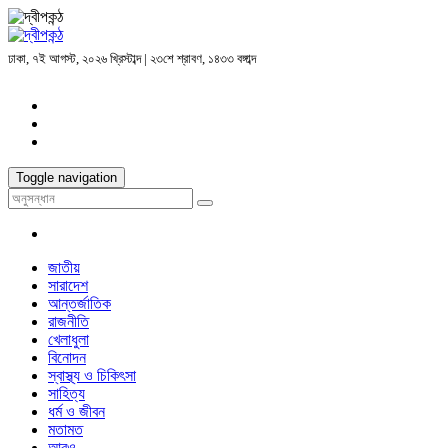
ঢাকা, ৭ই আগস্ট, ২০২৬ খ্রিস্টাব্দ | ২৩শে শ্রাবণ, ১৪৩৩ বঙ্গাব্দ
Toggle navigation
জাতীয়
সারাদেশ
আন্তর্জাতিক
রাজনীতি
খেলাধুলা
বিনোদন
স্বাস্থ্য ও চিকিৎসা
সাহিত্য
ধর্ম ও জীবন
মতামত
আরও