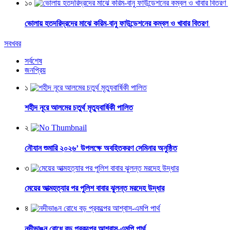
১০
ভোলায় হতদরিদ্রদের মাঝে করিম-বানু ফাউন্ডেশনের কম্বল ও খাবার বিতরণ
সবখবর
সর্বশেষ
জনপ্রিয়
১
শহীদ নূরে আলমের চতুর্থ মৃত্যুবার্ষিকী পালিত
২
নৌযান শুমারি ২০২৬’ উপলক্ষে অবহিতকরণ সেমিনার অনুষ্ঠিত
৩
মেয়ের আত্মহত্যার পর পুলিশ বাবার ঝুলন্ত মরদেহ উদ্ধার
৪
নদীভাঙন রোধে বড় প্রকল্পের আশ্বাস-এমপি পার্থ