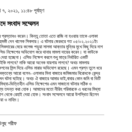
ি ৭, ২০২১, ১১:৪৮ পূর্বাহ্ণ
দে সংবাদ সম্মেলন
 প্রস্তাবও করেন। কিন্তু তোতা এতে রাজি না হওয়ায় তাকে এলাকা
 হুমকী দেন খালেক সিকদার। এ ঘটনার জেরধরে গত ০৫/০২.২০২১ইং
সিকদারের মেয়ে কলেজ পড়ুয়া সালমা আক্তার মুন্নির মুখে কিছু দিয়ে দাগ
সিড নিক্ষেপের অভিযোগ করে থানায় মামলা দায়ের করেন। যা কাউকে
দেয়া হচ্ছেনা। এসিড নিক্ষেপ করলে শুধু মাত্র নির্ধারিত একটি
য়ইকি লাগবে? নাকি আরো অনেক যায়গায় লাগবে? অথচ মামলায়
নের সিন্স দিয়ে এসিড মারার অভিযোগ রয়েছে। এমন প্রশ্ন তুলে ধরে
বক্তব্যে আরো বলেন- এলাকার মিনা বাজারে জমিজমার বিরোধকে কেন্দ্র
মন ঘটনা ঘটেছে। অথচ ঐ বাজারে আমার ভাই,বাবার কোন জমি বা ভিটি
িথ্যা-ভিত্তিহীন এসিড নিক্ষেপের এমন সাজানো ঘটনার সঠিক ও
্যে তদন্ত করা হোক। আমাদের মতো নীরিহ পরিবারকে এ ধরনের মিথ্যা
গ থেকে রেহাই দেয়া হোক। সংবাদ সম্মেলনে আরো উপস্থিত ছিলেন
িয়া ও নাহিদ।
উনুছ শরীফ