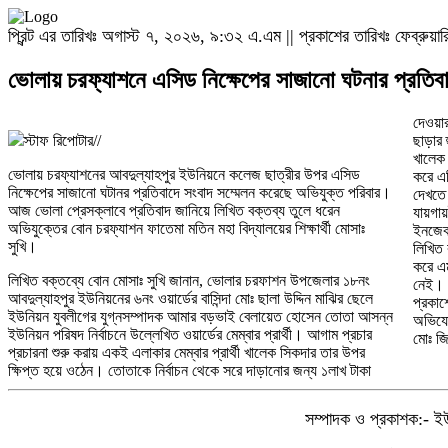
প্রিন্ট এর তারিখঃ অগাস্ট ৭, ২০২৬, ৯:৩২ এ.এম || প্রকাশের তারিখঃ ফেব্রুয়ার
ভোলায় চরফ্যাশনে এসিড নিক্ষেপের সাজানো ঘটনার প্রতিবা
দেওয়ার
স্টাফ রিপোটার//
ছাড়ার
খালেক 
ভোলায় চরফ্যাশনের আবদুল্যাহপুর ইউনিয়নে কলেজ ছাত্রীর উপর এসিড
করে এ
নিক্ষেপের সাজানো ঘটানর প্রতিবাদে সংবাদ সম্মেলন করেছে অভিযুক্ত পরিবার।
দেখতে 
আজ ভোলা প্রেসক্লাবে প্রতিবাদ জানিয়ে লিখিত বক্তব্য তুলে ধরেন
যায়গা
অভিযুক্তের বোন চরফ্যাশন ফাতেমা মতিন মহা বিদ্যালয়ের শিক্ষার্থী মোসাঃ
ইনজেকশ
সুখি।
লিখিত 
করে এ
লিখিত বক্তব্যে বোন মোসাঃ সুখি জানান, ভোলার চরফাশন উপজেলার ১৮নং
নেই। ম
আবদুল্যাহপুর ইউনিয়নের ৬নং ওয়ার্ডের বাসিন্দা মোঃ ছালা উদ্দিন মাঝির ছেলে
প্রকাশ
ইউনিয়ন যুবলীগের যুগ্নসম্পাদক আমার বড়ভাই বেলায়েত হোসেন তোতা আসন্ন
অভিযো
ইউনিয়ন পরিষদ নির্বাচনে উল্লেখিত ওয়ার্ডের মেম্বার প্রার্থী। আগাম প্রচার
মোঃ জ
প্রচারনা শুরু করায় একই এলাকার মেম্বার প্রার্থী খালেক সিকদার তার উপর
ক্ষিপ্ত হয়ে ওঠেন। তোতাকে নির্বাচন থেকে সরে দাড়ানোর জন্য ১লাখ টাকা
সম্পাদক ও প্রকাশক:- ই